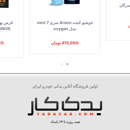
خوشبو کننده Areon سری vent 7
قرص بهین
مدل oxygen
EEN DRIVE
415,000 تومان
820
اولین فروشگاه آنلاین یدکی خودرو ایران
همه روزه تا ۲۴ بامداد