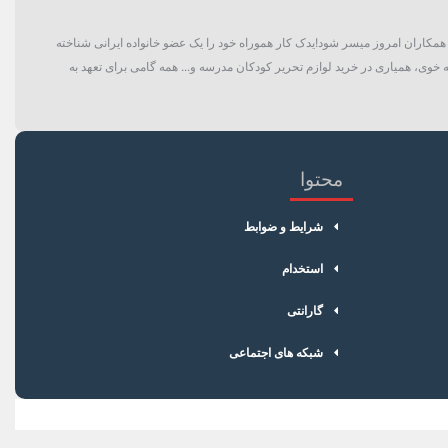
گان و حتی همکاران امروز میسر شود!یدک کار هموراه خود را یک عضو خانواده ایرانی شناخته
 خوی، همیاری در خرید لوازم تحریر کودکان مدرسه و... همه گامی برای تعهد به
محتوا
شرایط و ضوابط
استخدام
گارانتی
شبکه های اجتماعی