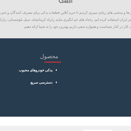
34831
روع به فعالیت نمود، چالش ها و سختی های زیادی سپری کردیم تا خرید آنلاین قطعات یدکی برای مصرف کنند
 ایران استفاده کرده ایم. رخداد های غم انگیزی مانند زلزله کرمانشاه، سیل بلوچستان، زلزله
کار در کنار شماست و همواره سعی داریم بهترین خود را به شما ارائه دهیم
محصول
یدکی خودروهای محبوب
دسترسی سریع