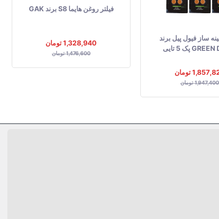
فیلتر روغن هایما S8 برند GAK
ه ساز فیول پیل برند
1,328,940 تومان
GR پک 5 تایی
1,476,600 تومان
1,857, تومان
1,947,400 تومان