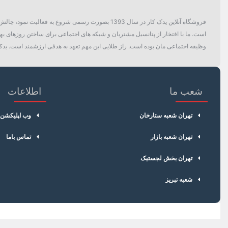
فروشگاه آنلاین یدک کار در سال 1393 بصورت رسمی ش
است. ما با افتخار از پتانسیل مشتریان و شبکه های اجتماعی برای ساختن روزهای بهتر
وظیفه اجتماعی مان بوده است. راز طلایی این مهم تعهد به هدفی ارزشمند است. یدک 
شعب ما
اطلاعات
تهران شعبه ستارخان
وب اپلیکشن
تهران شعبه بازار
تماس باما
تهران بخش لجستیک
شعبه تبریز