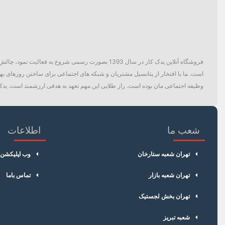
فروشگاه آنلاین یدک کار در سال 1393 بصورت رسمی ش
است. ما با افتخار از پتانسیل مشتریان و شبکه های اجتماعی برای ساختن روزهای بهتر
وظیفه اجتماعی مان بوده است. راز طلایی این مهم تعهد به هدفی ارزشمند است. یدک 
شعب ما
اطلاعات
تهران شعبه ستارخان
وب اپلیکشن
تهران شعبه بازار
تماس باما
تهران بخش لجستیک
شعبه تبریز