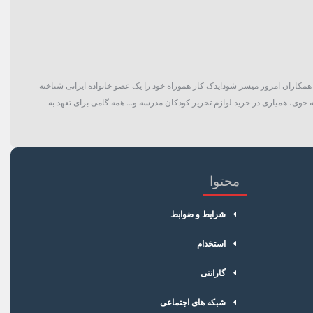
گان و حتی همکاران امروز میسر شود!یدک کار هموراه خود را یک عضو خانواده ایرانی شناخته
 خوی، همیاری در خرید لوازم تحریر کودکان مدرسه و... همه گامی برای تعهد به
محتوا
شرایط و ضوابط
استخدام
گارانتی
شبکه های اجتماعی