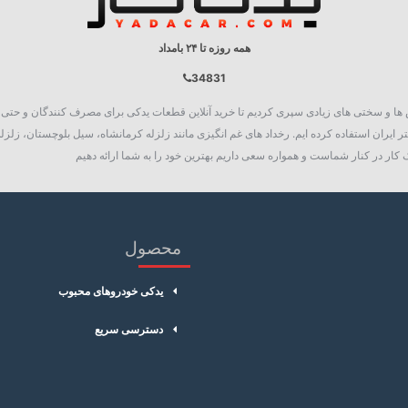
همه روزه تا ۲۴ بامداد
34831
روع به فعالیت نمود، چالش ها و سختی های زیادی سپری کردیم تا خرید آنلاین قطعات یدکی برای مصرف کنند
 ایران استفاده کرده ایم. رخداد های غم انگیزی مانند زلزله کرمانشاه، سیل بلوچستان، زلزله
کار در کنار شماست و همواره سعی داریم بهترین خود را به شما ارائه دهیم
محصول
یدکی خودروهای محبوب
دسترسی سریع