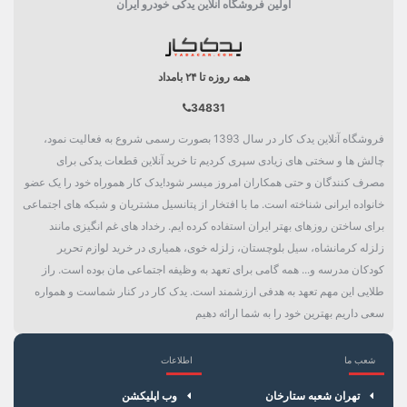
اولین فروشگاه آنلاین یدکی خودرو ایران
همه روزه تا ۲۴ بامداد
34831
فروشگاه آنلاین یدک کار در سال 1393 بصورت رسمی شروع به فعالیت نمود،
چالش ها و سختی های زیادی سپری کردیم تا خرید آنلاین قطعات یدکی برای
مصرف کنندگان و حتی همکاران امروز میسر شود!یدک کار هموراه خود را یک عضو
خانواده ایرانی شناخته است. ما با افتخار از پتانسیل مشتریان و شبکه های اجتماعی
برای ساختن روزهای بهتر ایران استفاده کرده ایم. رخداد های غم انگیزی مانند
زلزله کرمانشاه، سیل بلوچستان، زلزله خوی، همیاری در خرید لوازم تحریر
کودکان مدرسه و... همه گامی برای تعهد به وظیفه اجتماعی مان بوده است. راز
طلایی این مهم تعهد به هدفی ارزشمند است. یدک کار در کنار شماست و همواره
سعی داریم بهترین خود را به شما ارائه دهیم
شعب ما
اطلاعات
×
سبد خرید
تهران شعبه ستارخان
وب اپلیکشن