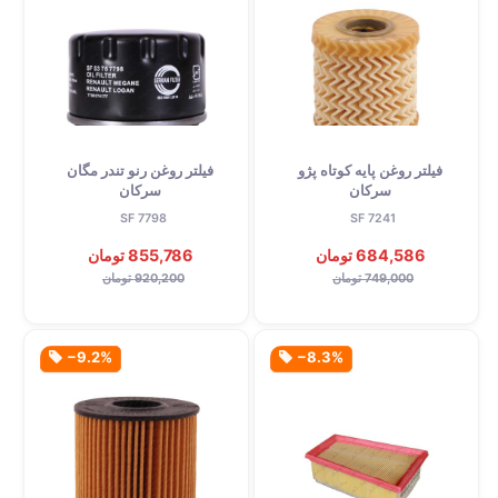
فیلتر روغن پایه کوتاه پژو
فیلتر روغن رنو تندر مگان
سرکان
سرکان
SF 7798
SF 7241
684,586 تومان
855,786 تومان
749,000 تومان
920,200 تومان
‎−9.2%
‎−8.3%