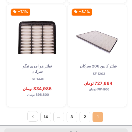
‎−7.1%
‎−8.1%
فیلتر کابین 206 سرکان
فیلتر هوا چری تیگو
سرکان
SF 1203
SF 1440
727,664 تومان
834,985 تومان
791,800 تومان
898,800 تومان
14
…
3
2
1