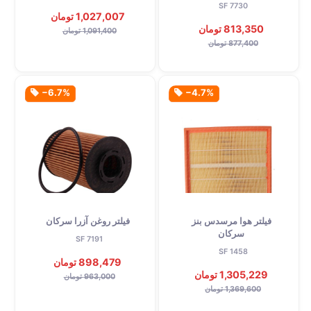
SF 7730
1,027,007 تومان
813,350 تومان
1,091,400 تومان
877,400 تومان
‎−6.7%
‎−4.7%
فیلتر هوا مرسدس بنز
فیلتر روغن آزرا سرکان
سرکان
SF 7191
SF 1458
898,479 تومان
1,305,229 تومان
963,000 تومان
1,369,600 تومان