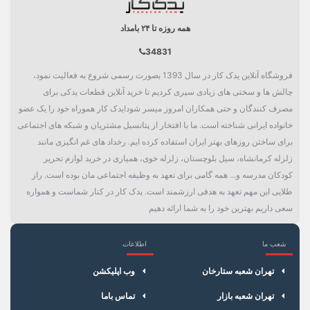
همه روزه تا ۲۴ بامداد
34831
فروشگاه آنلاین یدک کار در سال 1393 بصورت رسمی شروع به فعالیت نمود،
چالش ها و سختی های زیادی سپری کردیم تا خرید آنلاین قطعات یدکی برای
مصرف کنندگان و حتی همکاران امروز میسر شود!یدک کار هموراه خود را یک عضو
خانواده ایرانی شناخته است. ما با افتخار از پتانسیل مشتریان و شبکه های اجتماعی
برای ساختن روزهای بهتر ایران استفاده کرده ایم. رخداد های غم انگیزی مانند
زلزله کرمانشاه، سیل بلوچستان، زلزله خوی، همیاری در خرید لوازم تحریر
کودکان مدرسه و... همه گامی برای تعهد به وظیفه اجتماعی مان بوده است. راز
طلایی این مهم تعهد به هدفی ارزشمند است. یدک کار در کنار شماست و همواره
سعی داریم بهترین خود را به شما ارائه دهیم
شعب ما
اطلاعات
×
سبد خرید
تهران شعبه ستارخان
وب اپلیکشن
تهران شعبه بازار
تماس باما