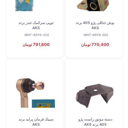
بوش جناقی پژو 405 برند
توپی سرکمک تندر برند
AKS
AKS
MNT-ARYA-202
MNT-ARYA-002
770,400 تومان
791,800 تومان
دسته موتور راست پژو
سیبک فرمان پراید برند
405 برند AKS
AKS