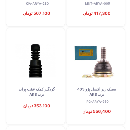
KIA-ARYA-280
MNT-ARYA-005
417,300 تومان
567,100 تومان
سیبک زیر اکسل پژو 405
گردگیر کمک عقب پراید
برند AKS
برند AKS
PG-ARYA-980
353,100 تومان
556,400 تومان