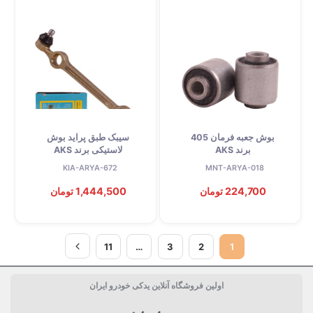
بوش جعبه فرمان 405
سیبک طبق پراید بوش
برند AKS
لاستیکی برند AKS
KIA-ARYA-672
MNT-ARYA-018
224,700 تومان
1,444,500 تومان
11
…
3
2
1
اولین فروشگاه آنلاین یدکی خودرو ایران