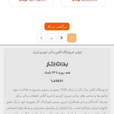
برگشت به بالا
…
2
1
اولین فروشگاه آنلاین یدکی خودرو ایران
همه روزه تا ۲۴ بامداد
34831
فروشگاه آنلاین یدک کار در سال 1393 بصورت رسمی شروع به فعالیت نمود،
چالش ها و سختی های زیادی سپری کردیم تا خرید آنلاین قطعات یدکی برای
مصرف کنندگان و حتی همکاران امروز میسر شود!یدک کار هموراه خود را یک عضو
خانواده ایرانی شناخته است. ما با افتخار از پتانسیل مشتریان و شبکه های اجتماعی
برای ساختن روزهای بهتر ایران استفاده کرده ایم. رخداد های غم انگیزی مانند