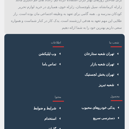
زلزله کرمانشاه، سیل بلوچستان، زلزله خوی، همیاری در خرید لوازم تحریر
کودکان مدرسه و... همه گامی برای تعهد به وظیفه اجتماعی مان بوده است. راز
طلایی این مهم تعهد به هدفی ارزشمند است. یدک کار در کنار شماست و همواره
سعی داریم بهترین خود را به شما ارائه دهیم
شعب ما
اطلاعات
×
سبد خرید
تهران شعبه ستارخان
وب اپلیکشن
تهران شعبه بازار
تماس باما
تهران بخش لجستیک
شعبه تبریز
محصول
محتوا
یدکی خودروهای محبوب
شرایط و ضوابط
دسترسی سریع
استخدام
گارانتی