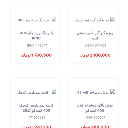
همچنین، یدک کار با ارائه ضمانت‌نامه معتبر برای تمامی قطعات، امنیت
خاطر بیشتری را برای خریداران فراهم می‌کند.
لینک خودرو
زوزه گیر گیربکس دستی
بلبرینگ چرخ جلو 405
آبرو
IPNC
IPNC 446047
ABRO GT-409
2,100,000 تومان
1,786,900 تومان
بوش بالای دوشاخه کلاچ
کاسه نمد پلوس کوچک
405 ایساکو
405 ایساکو کد26
171300526
0301800907
288,900 تومان
1,241,200 تومان