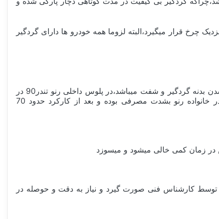
 باشد،چراکه گردگیر بی کیفیت در مدت کوتاهی دچار پارگی شده و
یک چرخ قرار میگیرد،البته لزوما همه خودرو ها دارای گردگیر
خرابی این قطعه با چشم قابل روئیت است و میتوانید با بازدید روی چاله پارگی و خرابی آن را تشخیص دهید،علایم بارز آن روغنی شدن بدنه گردگیر و شفت میباشد،در پلوس داخلی رنو تندر90 در
صورت پارگی گردگیر روغن گیربکس دچار ریزش میشود و روغن گیربکس خالی و گیربکس در زمان کمی میسوزد،این قطعه در خانواده رنو بشدت مصرفی بوده و بعد از کارکرد حدود 70
س در زمان کمی خالی میشود و میسوزد
ید توسط کارشناس فنی صورت گیرد و نیاز به دقت و حوصله در