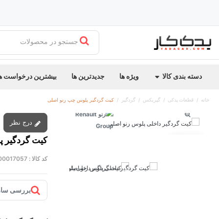
جستجو در محصولات
دسته بندی کالا
ویژه ها
جدیدترین ها
بیشترین درخواست ه
خانه
قطعات یدکی
گیربکس
گردگیر
کیت گردگیر پلوس چپ رنو اصلی
درج نظر
کیت گردگیر پ
توقف عرضه
کد کالا :
00017057
بررسی ساز