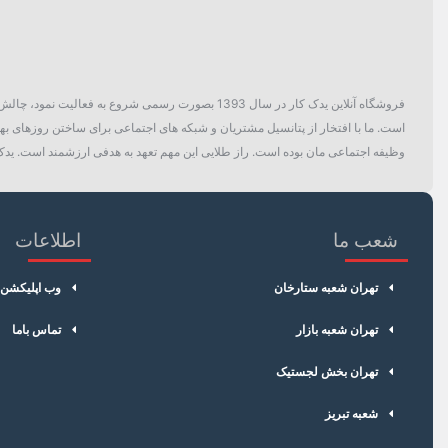
فروشگاه آنلاین یدک کار در سال 1393 بصورت رسمی ش
است. ما با افتخار از پتانسیل مشتریان و شبکه های اجتماعی برای ساختن روزهای بهتر
وظیفه اجتماعی مان بوده است. راز طلایی این مهم تعهد به هدفی ارزشمند است. یدک 
شعب ما
اطلاعات
تهران شعبه ستارخان
وب اپلیکشن
تهران شعبه بازار
تماس باما
تهران بخش لجستیک
شعبه تبریز