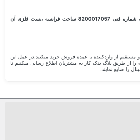
گردگیرپلوس داخلی گیربکس رنو دارای چند بخش میباشد،بلبرینگ داخلی آن برند کویو KOYO ، لاستیک گردگیر آن RENAULT به شماره فنی 8200017057 ساخت فرانسه ،بست فلزی آن
مستقیم از واردکننده یا عمده فروش خرید میکنید،در عمل این
تقلبی مشابه را از طریق بلاگ یدک کار به مشتریان اطلاع رسانی میکنیم تا
ل را ضایع نمایند.