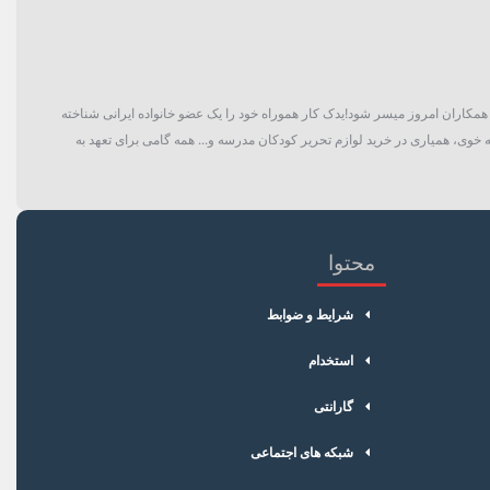
گان و حتی همکاران امروز میسر شود!یدک کار هموراه خود را یک عضو خانواده ایرانی شناخته
 خوی، همیاری در خرید لوازم تحریر کودکان مدرسه و... همه گامی برای تعهد به
محتوا
شرایط و ضوابط
استخدام
گارانتی
شبکه های اجتماعی