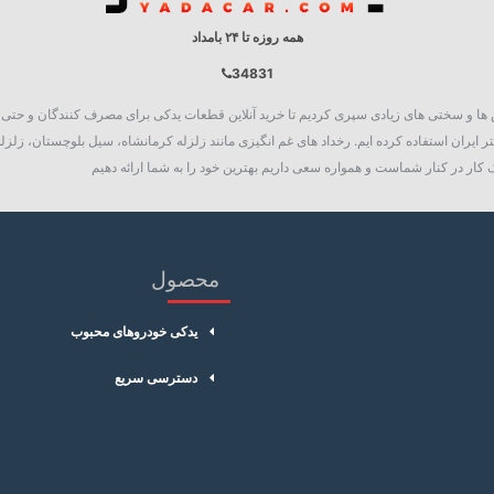
همه روزه تا ۲۴ بامداد
34831
روع به فعالیت نمود، چالش ها و سختی های زیادی سپری کردیم تا خرید آنلاین قطعات یدکی برای مصرف کنند
 ایران استفاده کرده ایم. رخداد های غم انگیزی مانند زلزله کرمانشاه، سیل بلوچستان، زلزله
کار در کنار شماست و همواره سعی داریم بهترین خود را به شما ارائه دهیم
محصول
یدکی خودروهای محبوب
دسترسی سریع