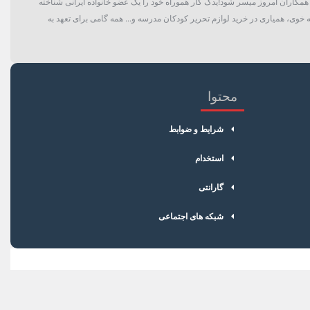
گان و حتی همکاران امروز میسر شود!یدک کار هموراه خود را یک عضو خانواده ایرانی شناخته
 خوی، همیاری در خرید لوازم تحریر کودکان مدرسه و... همه گامی برای تعهد به
محتوا
شرایط و ضوابط
استخدام
گارانتی
شبکه های اجتماعی