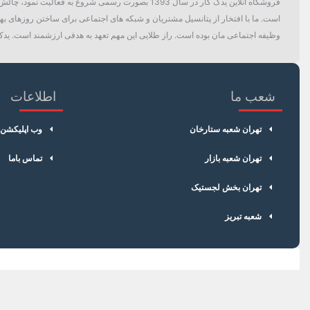
فروشگاه آنلاین یدک کار در سال 1393 بصورت رسمی ش
است. ما با افتخار از پتانسیل مشتریان و شبکه های اجتماعی برای ساختن روزهای بهتر
وظیفه اجتماعی مان بوده است. راز طلایی این مهم تعهد به هدفی ارزشمند است. یدک 
شعب ما
اطلاعات
تهران شعبه ستارخان
وب اپلیکشن
تهران شعبه بازار
تماس باما
تهران بخش لجستیک
شعبه تبریز