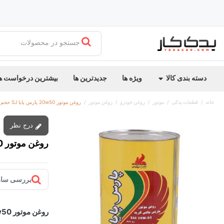
جستجو در محصولات
دسته بندی کالا
ویژه ها
جدیدترین ها
بیشترین درخواست ه
خانه
قطعات یدکی
موتور
روغن خودرو
روغن موتور
روغن موتور 20w50 پارس پایا SJ حجم 4L
درج نظر
روغن موتور 20w50 پارس پایا SJ حجم 4L
بررسی ساز
روغن موتور 20w50 پارس پایا API SJ حجم 4 لیتر