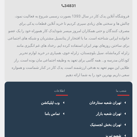
34831
فروشگاه آنلاین یدک کار در سال 1393 بصورت رسمی شروع به فعالیت نمود،
چالش ها و سختی های زیادی سپری کردیم تا خرید آنلاین قطعات یدکی برای
مصرف کنندگان و حتی همکاران امروز میسر شود!یدک کار هموراه خود را یک عضو
خانواده ایرانی شناخته است. ما با افتخار از پتانسیل مشتریان و شبکه های اجتماعی
برای ساختن روزهای بهتر ایران استفاده کرده ایم. رخداد های غم انگیزی مانند
زلزله کرمانشاه، سیل بلوچستان، زلزله خوی، همیاری در خرید لوازم تحریر
کودکان مدرسه و... همه گامی برای تعهد به وظیفه اجتماعی مان بوده است. راز
طلایی این مهم تعهد به هدفی ارزشمند است. یدک کار در کنار شماست و همواره
سعی داریم بهترین خود را به شما ارائه دهیم
شعب ما
اطلاعات
×
سبد خرید
تهران شعبه ستارخان
وب اپلیکشن
تهران شعبه بازار
تماس باما
تهران بخش لجستیک
شعبه تبریز