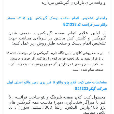
و وقت برای بازکردن گیربکس بپردازید.
راهنمای تشخیص اتمام صفحه دیسک گیربکس پژو ۴۰۵- سمند
والئو سبز فرانسه کد 821333
از اولین علایم اتمام صفحه گیربکس ، ضعیف شدن
گیربکس و کاهش کش ماشین در سربالای میباشد، جهت
تشخیص اتمام دیسک و صفحه طبق روش زیر عمل کنید:
در حالت روشن کلاچ را پایین نگاه دارید، گیربکس را در موقعیت دنده 2
یا 3 قرار دهید،در یک لحظه فوری کلاچ را رها کنید،اگر خودرو خاموش
شد کلاچ سالم و هنوز عمر دارد و اگر خودرو روشن ماند و حرکت کرد
صفحه تمام شده است.
مشخصات فنی کیت کلاچ پژو والئو 6 فنر پری دمپر والئو اصلی لیبل
شرکت گپکو 821333
محصول کیت کلاچ صفحه بلبرینگ والئو ساخت فرانسه ، 6
فنر با میراگر شفت(پری دمپر) مناسب همه گیربکس های
پژو 405،پارس الیکس، زانتیا 1800،سمند، سورن ، دنا
پلاس میباشد.