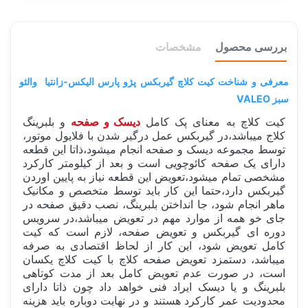
بررسی محصول
مشخصات
معرفی و شناخت کیت کلاچ گیربکس پژو پارس الیکس-زانتیا والئو
سبز VALEO
کیت کلاچ به معنای پک کامل
دیسک و صفحه
و بلبرینگ
کلاج میباشد،در گیربکس عمل درگیر شدن با فلایول موتور،
توسط مجموعه دیسک و صفحه انجام میشود،ذاتا این قطعه
دارای یک صفحه کائوچویی است و بعد از کیلومتر کارکرد
مشخصی تمام میشود،تعویض این قطعه نیاز به پایین اوردن
گیربکس دارد،حتما این کار باید توسط متخصص و مکانیک
ماهر انجام شود، جا انداختن بلبرینگ، نصب دقیق صفحه در
جای خو همه از موارد مهم در تعویض میباشد،در سرویس
دوره ای گیربکس و تعویض صفحه، لازم است که کیت
کامل تعویض شود، این کار از لحاظ اقتصادی به صرفه
میباشد، دستمزد تعویض صفحه کلاچ با کیت کلاچ یکسان
است، در صورت عدم تعویض کامل بعد از مدت کوتاهی
بلبرینگ و یا دیسک ایراد فنی خواهد داد چون ذاتا دارای
محدودیت عمر کارکرد هستند و در نهایت دوباره باید هزینه