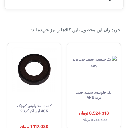
ساخت کشور
فرانسه FRANCE
خریداران این محصول، این کالاها را نیز خریده اند:
ویژگی خاص
پری دمپر
کارکرد
100هزار کیلومتر
بسته بندی
جعبه تکی
دسته بندی
دیسک و صفحه
پک جلوبندی سمند جدید
برند AKS
کاسه نمد پلوس کوچک
405 ایساکو کد26
8,524,316 تومان
9,255,500 تومان
1,117,080 تومان