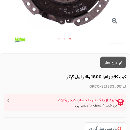
توقف عرضه
درج نظر
کیت کلاچ زانتیا 1800 والئو لیبل گپکو
کد کالا :
821333-GPCO
بررسی سازگاری