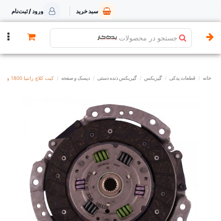
سبد خرید
ورود / ثبت‌نام
جستجو در محصولات
خانه
قطعات یدکی
گیربکس
گیربکس دنده دستی
دیسک و صفحه
کیت کلاچ زانتیا 1800 والئو لیبل گپکو