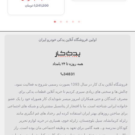
1,241,200 تومان
اولین فروشگاه آنلاین یدکی خودرو ایران
همه روزه تا ۲۴ بامداد
34831
فروشگاه آنلاین یدک کار در سال 1393 بصورت رسمی شروع به فعالیت نمود،
چالش ها و سختی های زیادی سپری کردیم تا خرید آنلاین قطعات یدکی برای
مصرف کنندگان و حتی همکاران امروز میسر شود!یدک کار هموراه خود را یک عضو
خانواده ایرانی شناخته است. ما با افتخار از پتانسیل مشتریان و شبکه های اجتماعی
برای ساختن روزهای بهتر ایران استفاده کرده ایم. رخداد های غم انگیزی مانند
زلزله کرمانشاه، سیل بلوچستان، زلزله خوی، همیاری در خرید لوازم تحریر
کودکان مدرسه و... همه گامی برای تعهد به وظیفه اجتماعی مان بوده است. راز
طلایی این مهم تعهد به هدفی ارزشمند است. یدک کار در کنار شماست و همواره