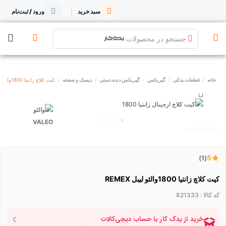
سبد خرید
ورود / ثبت‌نام
جستجو در محصولات
خانه
قطعات یدکی
گیربکس
گیربکس دنده دستی
دیسک و صفحه
کیت کلاچ زانتیا 1800والئو لیبل REMEX
توقف عرضه
5
(1)
کیت کلاچ زانتیا 1800والئو لیبل REMEX
کد کالا :
821333