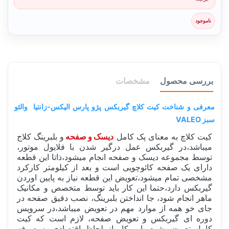
ناموجود
بررسی محصول
مشخصات
معرفی و شناخت کیت کلاچ گیربکس پژو پارس الیکس-زانتیا والئو
سبز VALEO
کیت کلاچ به معنای پک کامل
دیسک و صفحه
و بلبرینگ کلاج
میباشد،در گیربکس عمل درگیر شدن با فلایول موتور،
توسط مجموعه دیسک و صفحه انجام میشود،ذاتا این قطعه
دارای یک صفحه کائوچویی است و بعد از کیلومتر کارکرد
مشخصی تمام میشود،تعویض این قطعه نیاز به پایین اوردن
گیربکس دارد،حتما این کار باید توسط متخصص و مکانیک
ماهر انجام شود، جا انداختن بلبرینگ، نصب دقیق صفحه در
جای خو همه از موارد مهم در تعویض میباشد،در سرویس
دوره ای گیربکس و تعویض صفحه، لازم است که کیت
کامل تعویض شود، این کار از لحاظ اقتصادی به صرفه