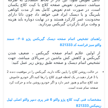
میباشد، دستمزد تعویض صفحه کلاچ با کیت کلاچ یکسان
است، در صورت عدم تعویض کامل بعد از مدت کوتاهی
بلبرینگ و یا دیسک ایراد فنی خواهد داد چون ذاتا دارای
محدودیت عمر کارکرد هستند و در نهایت دوباره باید هزینه
و وقت برای بازکردن گیربکس بپردازید.
راهنمای تشخیص اتمام صفحه دیسک گیربکس پژو ۴۰۵- سمند
والئو سبز فرانسه کد 821333
از اولین علایم اتمام صفحه گیربکس ، ضعیف شدن
گیربکس و کاهش کش ماشین در سربالای میباشد، جهت
تشخیص اتمام دیسک و صفحه طبق روش زیر عمل کنید:
در حالت روشن کلاچ را پایین نگاه دارید، گیربکس را در موقعیت دنده 2
یا 3 قرار دهید،در یک لحظه فوری کلاچ را رها کنید،اگر خودرو خاموش
شد کلاچ سالم و هنوز عمر دارد و اگر خودرو روشن ماند و حرکت کرد
صفحه تمام شده است.
مشخصات فنی کیت کلاچ پژو والئو 6 فنر پری دمپر والئو اصلی لیبل
ریمیکس 821333