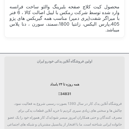
محصول کیت کلاچ صفحه بلبرینگ والئو ساخت فرانسه
وارد شده توسط شرکت رمکس با لیبل اصالت کالا ، 6 فنر
با میراگر شفت(پری دمپر) مناسب همه گیربکس های پژو
405،پارس الیکس، زانتیا 1800،سمند، سورن ، دنا پلاس
میباشد.
ساخت کشور
فرانسه FRANCE
اولین فروشگاه آنلاین یدکی خودرو ایران
ویژگی خاص
پری دمپر
کارکرد
100هزار کیلومتر
همه روزه تا ۲۴ بامداد
بسته بندی
جعبه تکی
34831
دسته بندی
دیسک و صفحه
فروشگاه آنلاین یدک کار در سال 1393 بصورت رسمی شروع به فعالیت نمود،
چالش ها و سختی های زیادی سپری کردیم تا خرید آنلاین قطعات یدکی برای
مصرف کنندگان و حتی همکاران امروز میسر شود!یدک کار هموراه خود را یک عضو
خانواده ایرانی شناخته است. ما با افتخار از پتانسیل مشتریان و شبکه های اجتماعی