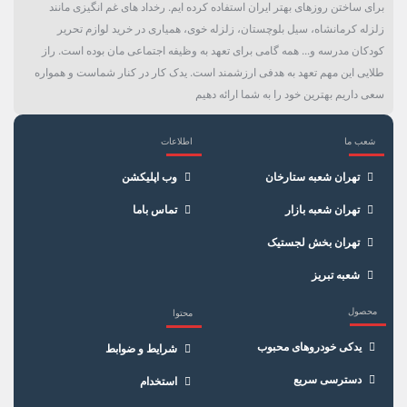
برای ساختن روزهای بهتر ایران استفاده کرده ایم. رخداد های غم انگیزی مانند
زلزله کرمانشاه، سیل بلوچستان، زلزله خوی، همیاری در خرید لوازم تحریر
کودکان مدرسه و... همه گامی برای تعهد به وظیفه اجتماعی مان بوده است. راز
طلایی این مهم تعهد به هدفی ارزشمند است. یدک کار در کنار شماست و همواره
سعی داریم بهترین خود را به شما ارائه دهیم
شعب ما
اطلاعات
×
سبد خرید
تهران شعبه ستارخان
وب اپلیکشن
تهران شعبه بازار
تماس باما
تهران بخش لجستیک
شعبه تبریز
محصول
محتوا
یدکی خودروهای محبوب
شرایط و ضوابط
دسترسی سریع
استخدام