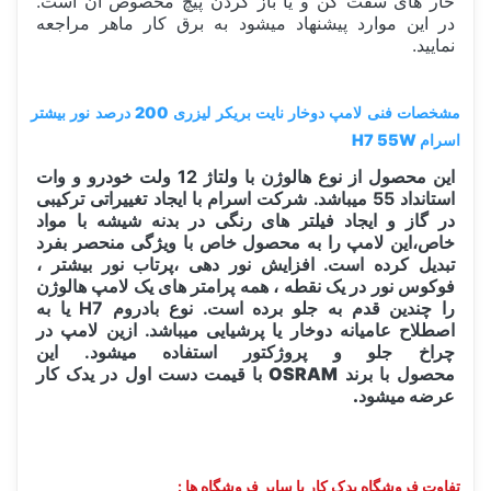
خار های سفت کن و یا باز کردن پیچ مخصوص آن است.
در این موارد پیشنهاد میشود به برق کار ماهر مراجعه
نمایید.
مشخصات فنی لامپ دوخار نایت بریکر لیزری 200 درصد نور بیشتر
اسرام H7 55W
این محصول از نوع هالوژن با ولتاژ 12 ولت خودرو و وات
استانداد 55 میباشد. شرکت اسرام با ایجاد تغییراتی ترکیبی
در گاز و ایجاد فیلتر های رنگی در بدنه شیشه با مواد
خاص،این لامپ را به محصول خاص با ویژگی منحصر بفرد
تبدیل کرده است. افزایش نور دهی ،پرتاب نور بیشتر ،
فوکوس نور در یک نقطه ، همه پرامتر های یک لامپ هالوژن
را چندین قدم به جلو برده است. نوع بادروم H7 یا به
اصطلاح عامیانه دوخار یا پرشیایی میباشد. ازین لامپ در
چراخ جلو و پروژکتور استفاده میشود.
این
محصول
با
برند OSRAM با قیمت دست اول در یدک کار
عرضه میشو
د.
تفاوت فروشگاه یدک کار با سایر فروشگاه ها :