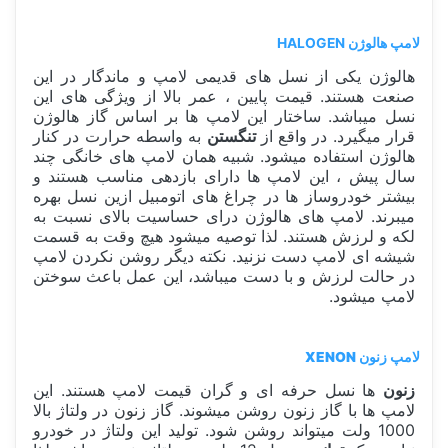
لامپ هالوژن HALOGEN
هالوژن یکی از نسل های قدیمی لامپ و ماندگار در این
صنعت هستند. قیمت پایین ، عمر بالا از ویژگی های این
نسل میباشد. ساختار این لامپ ها بر اساس گاز هالوژن
قرار میگیرد. در واقع از
تنگستن
به واسطه حرارت در کنار
هالوژن استفاده میشود. شبیه همان لامپ های خانگی چند
سال پیش ، این لامپ ها دارای بازدهی مناسب هستند و
بیشتر خودروساز ها در چراغ های اتومبیل ازین نسل بهره
میبرند. لامپ های هالوژن درای حساسیت بالای نسبت به
لکه و لرزش هستند. لذا توصیه میشود هیچ وقت به قسمت
شیشه ای لامپ دست نزنید. نکته دیگر روشن نکردن لامپ
در حالت لرزش و با دست میباشد، این عمل باعث سوختن
لامپ میشود.
لامپ زنون XENON
زنون
ها نسل حرفه ای و گران قیمت لامپ هستند. این
لامپ ها با گاز زنون روشن میشوند. گاز زنون در ولتاژ بالا
1000 ولت میتواند روشن شود. تولید این ولتاژ در خودرو