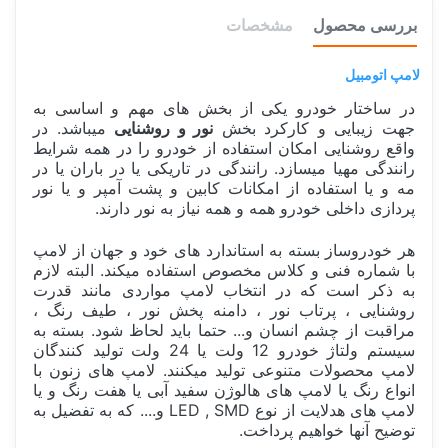
بررسی محصول
مشخصات
لامپ اتومبیل
در ساختار خودرو یکی از بخش های مهم و اساسی به
جهت زیبایی و کارکرد بخش
نور و روشنایی
میباشد. در
واقع روشنایی امکان استفاده از خودرو را در همه شرایط
رانندگی مهیا میسازد. رانندگی در تاریکی یا در باران یا در
مه و یا استفاده از امکانات کابین و پشت آمپر و یا نور
پردازی داخلی خودرو همه و همه نیاز به نور دارند.
هر خودروساز بسته به استاندارد های خود و جهان از لامپ
با شماره فنی و کلاس مخصوص استفاده میکند. البته لازم
به ذکر است که در انتخاب لامپ مواردی مانند قدرت
روشنایی ، پرتاب نور ، دامنه پخش نور ، طیف رنگ ،
مراقبت از چشم انسان و... حتما باید لحاظ شود. بسته به
سیستم ولتاژ خودرو 12 ولت یا 24 ولت تولید کنندگان
لامپ محصولات متنوعی تولید میکنند. لامپ های زنون با
انواع رنگ یا لامپ های هالوژن سفید آبی یا هفت رنگ و یا
لامپ های هدلایت از نوع LED , SMD و.... که به تفضیل به
توضیح آنها خواهیم پرداخت.