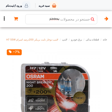
سبد خرید
ورود / ثبت‌نام
جستجو در محصولات
خانه
قطعات یدکی
برق خودرو
لامپ
لامپ دوخار نایت بریکر 200درصد اسرام H7 55W
‎−7%