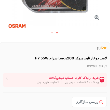
5
(1)
لامپ دوخار نایت بریکر 200درصد اسرام H7 55W
کد کالا :
PX26d
بررسی سازگاری