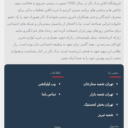
فروشگاه آنلاین یدک کار در سال 1393 بصورت رسمی شروع به فعالیت نمود،
چالش ها و سختی های زیادی سپری کردیم تا خرید آنلاین قطعات یدکی برای
مصرف کنندگان و حتی همکاران امروز میسر شود!یدک کار هموراه خود را یک عضو
خانواده ایرانی شناخته است. ما با افتخار از پتانسیل مشتریان و شبکه های اجتماعی
برای ساختن روزهای بهتر ایران استفاده کرده ایم. رخداد های غم انگیزی مانند
زلزله کرمانشاه، سیل بلوچستان، زلزله خوی، همیاری در خرید لوازم تحریر
کودکان مدرسه و... همه گامی برای تعهد به وظیفه اجتماعی مان بوده است. راز
طلایی این مهم تعهد به هدفی ارزشمند است. یدک کار در کنار شماست و همواره
سعی داریم بهترین خود را به شما ارائه دهیم
شعب ما
اطلاعات
×
سبد خرید
تهران شعبه ستارخان
وب اپلیکشن
تهران شعبه بازار
تماس باما
تهران بخش لجستیک
شعبه تبریز
محصول
محتوا