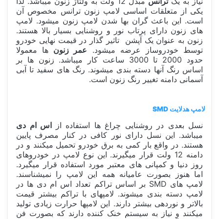
نیاز به یک
ترانس
مبدل 12 ولت به ولتاژ زنون میباشد. لذا
یکی از متعلقات اساسی لامپ زنون ترانس مخصوص آن
است. این باعث گران بها شدن لامپ زنون میشود. لامپ
های زنون دارای پرتاب نور و روشنایی بسیار بالا هستند.
زنون به عنوان یک آپشن تاثیر گذار در قیمت نهایی خودرو
توسط خودروساز عرضه میشود.
عمر زنون
ها معمولا
حدود 2000 تا 3000 ساعت کار میباشد. زنون ها بر
اساس رنگ آنها دسته بندی میشوند. رنگ های سفید تا آبی
آسمانی دامنه تغییر رنگ زنون است.
لامپ هدلایت SMD
نسل بعدی در روشنایی چراغ ها استفاده از
اس ام دی
میباشد. این نسل دارای نور کافی در کنار مصرف پایین
هستند. در واقع بار کمی به برق خودرو تحمیل میکنند و در
دامنه 12 ولت قرار میگیرند. این نوع لامپ در خودروهای
روز دنیا و کمپانی های معتبر مورد استفاده قرار میگیرد.
اما هنوز بصورت عامیانه همه این لامپ را نمیشناسند.
لامپ های SMD بر اساس تراکم تعداد اس ام دی ها در
لامپ دسته بندی میشوند. لامپهای با تراکم بیشتر قیمت
بالاتر و نوردهی بیشتر دارند. این لامپها حرارت زیادی تولید
میکنند و نیاز به سیستم خنک کننده دارند که بصورت فن