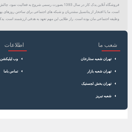
فروشگاه آنلاین یدک کار در سال 1393 بصورت رسمی ش
است. ما با افتخار از پتانسیل مشتریان و شبکه های اجتماعی برای ساختن روزهای بهتر
وظیفه اجتماعی مان بوده است. راز طلایی این مهم تعهد به هدفی ارزشمند است. یدک 
شعب ما
اطلاعات
تهران شعبه ستارخان
وب اپلیکشن
تهران شعبه بازار
تماس باما
تهران بخش لجستیک
شعبه تبریز