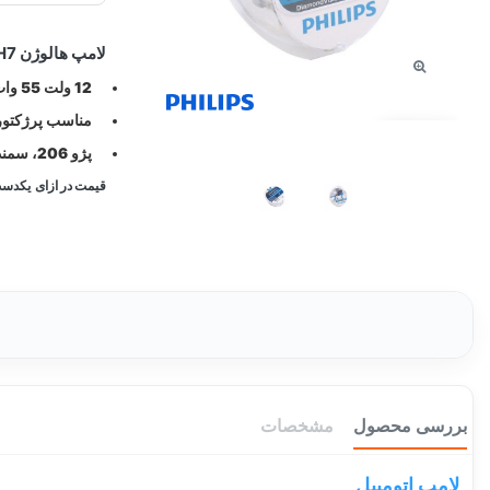
لامپ هالوژن H7 فیلیپس یخی 55W ساخت لهستان
12 ولت 55 وات .
مناسب پرژکتور، ن
توقف عرضه
پژو 206، سمند، تیبا ، 405 ، پارس ، تارا
قیمت در ازای یکدس
بررسی محصول
مشخصات
لامپ اتومبیل