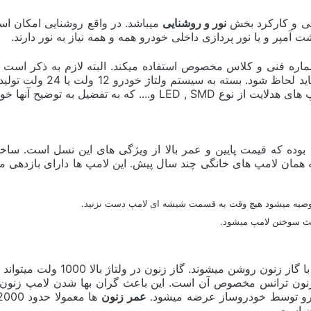
یی و کارکرد بخش
نور و روشنایی
میباشد. در واقع روشنایی امکان است
پشت آمپر و یا نور پردازی داخلی خودرو همه و همه نیاز به نور دارند.
ماره فنی و کلاس مخصوص استفاده میکند. البته لازم به ذکر است ک
دامنه پخش نور ، طیف رنگ ،
فضیل به توضیح آنها خواهیم پرداخت.
وده که قیمت پایین و عمر بالا از ویژگی های این نسل است. ساختار
همان لامپ های خانگی چند سال پیش. این لامپ ها دارای بازدهی من
 توصیه میشود هیچ وقت به قسمت شیشه ای لامپ دست نزنید.
عث سوختن لامپ میشود.
ولتاژ بالا 1000 ولت میتواند روشن شود. تولید این ولتاژ در خودرو نیاز به یک
زنون ترانس مخصوص آن است. این باعث گران بها شدن لامپ زنون می
ودرو توسط خودروساز عرضه میشود.
عمر زنون
ون است.