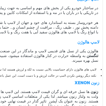
در ساختار خودرو یکی از بخش های مهم و اساسی به جهت زیبا
در تاریکی یا در باران یا در مه و یا استفاده از امکانات کابین و 
هر خودروساز بسته به استاندارد های خود و جهان از لامپ با ش
با انواع رنگ یا لامپ های هالوژن سفید آبی یا هفت رنگ و یا لامپ های هدلایت از نوع LED , SMD و.... که به ت
لامپ هالوژن
هالوژن یکی از نسل های قدیمی لامپ و ماندگار در این صنعت ب
تنگستن
به واسطه حرارت در کنار هالوژن استفاده میشود، شبیه 
نسل بهره میبرند.
لامپ های هالوژن دارای حساسیت بالایی نسبت به لکه و لرزش هستند لذا
نکته دیگر روشن نکردن لامپ در حالت لرزش و با دست است، این عمل با
زنون XENON
زنون
ها نسل حرفه ای و گران قیمت لامپ هستند. این لامپ ها با گاز زنون روشن میشوند. گاز زنون در 
ولت به ولتاژ زنون میباشد. لذا یکی از متعلقات اساسی لامپ 
هستند. زنون به عنوان یک آپشن تاثیر گذار در قیمت نهایی خ
بندی میشوند. رنگ های سفید تا آبی آسمانی دامنه تغییر رنگ زن