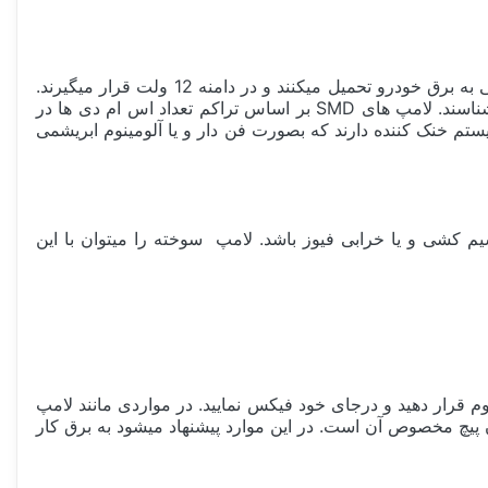
میباشد. این نسل دارای نور کافی در کنار مصرف پایین هستند. در واقع بار کمی به برق خودرو تحمیل میکنند و در دامنه 12 ولت قرار میگیرند.
این نوع لامپ در خودروهای روز دنیا و کمپانی های معتبر مورد استفاده قرار میگیرد. اما هنوز بصورت عامیانه همه این لامپ را نمیشناسند. لامپ های SMD بر اساس تراکم تعداد اس ام دی ها در
 سیستم خنک کننده دارند که بصورت فن دار و یا آلومینوم ابریشمی
 کشی و یا خرابی فیوز باشد. لامپ سوخته را میتوان با این
م قرار دهید و درجای خود فیکس نمایید. در مواردی مانند لامپ
 پیچ مخصوص آن است. در این موارد پیشنهاد میشود به برق کار