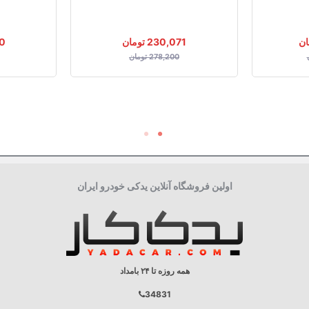
230,071 تومان
20
278,200 تومان
اولین فروشگاه آنلاین یدکی خودرو ایران
همه روزه تا ۲۴ بامداد
34831