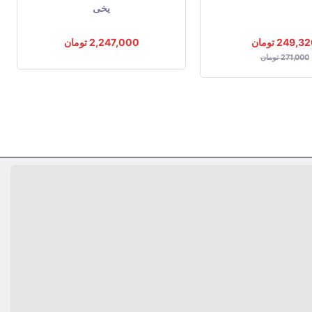
یخی
249,3 تومان
2,247,000 تومان
271,000 تومان