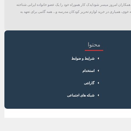
گان و حتی همکاران امروز میسر شود!یدک کار هموراه خود را یک عضو خانواده ایرانی شناخته
 خوی، همیاری در خرید لوازم تحریر کودکان مدرسه و... همه گامی برای تعهد به
محتوا
شرایط و ضوابط
استخدام
گارانتی
شبکه های اجتماعی