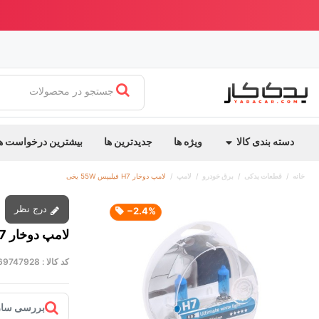
ابدیت جدید یدک کار
بهترین قیمت ایران + ارسال سریع
جستجو در محصولات
دسته بندی کالا
ویژه ها
جدیدترین ها
بیشترین درخواست ه
خانه
قطعات یدکی
برق خودرو
لامپ
لامپ دوخار H7 فیلیپس 55W یخی
درج نظر
‎−2.4%
لامپ دوخار H7 فیلیپس 55W یخی
کد کالا :
69747928
بررسی ساز