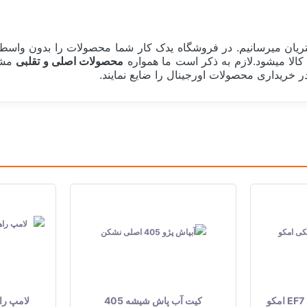
یان میرسانیم. در فروشگاه یدک کار شما محصولات را بدون واسطه 
کالا میشود.لازم به ذکر است ما همواره
محصولات اصلی و تقلبی
مشا
 خریداری محصولات اورجینال را ضایع نمایند.
لهستان POLAND
جعبه تکی
H7
نور و روشنایی
کیت آب پاش شیشه 405
لامپ راهن