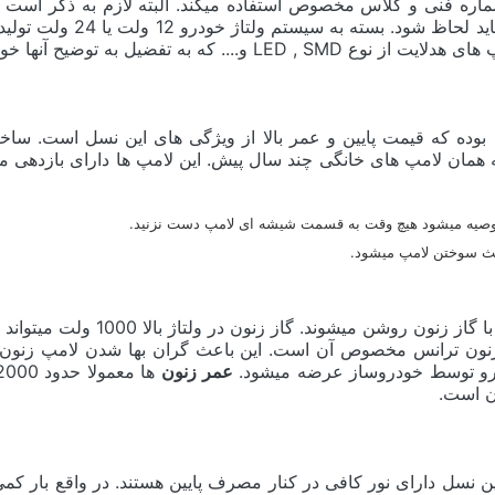
ماره فنی و کلاس مخصوص استفاده میکند. البته لازم به ذکر است ک
دامنه پخش نور ، طیف رنگ ،
فضیل به توضیح آنها خواهیم پرداخت.
وده که قیمت پایین و عمر بالا از ویژگی های این نسل است. ساختار
همان لامپ های خانگی چند سال پیش. این لامپ ها دارای بازدهی من
 توصیه میشود هیچ وقت به قسمت شیشه ای لامپ دست نزنید.
عث سوختن لامپ میشود.
ولتاژ بالا 1000 ولت میتواند روشن شود. تولید این ولتاژ در خودرو نیاز به یک
زنون ترانس مخصوص آن است. این باعث گران بها شدن لامپ زنون می
ودرو توسط خودروساز عرضه میشود.
عمر زنون
ون است.