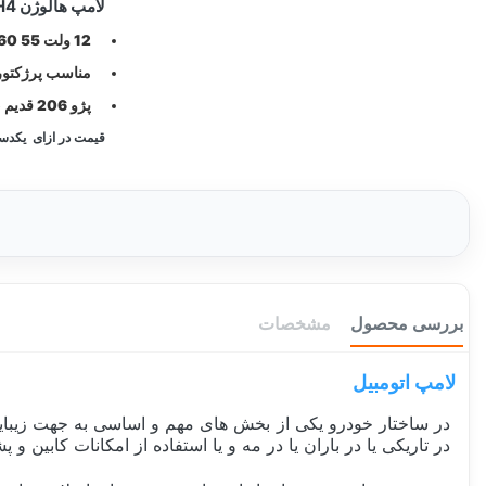
لامپ هالوژن H4 فیلیپس یخی 55W
12 ولت 55 60 وات .
مناسب پرژکتور، ن
پژو 206 قدیم ، سمند، تیبا ، 405
قیمت در ازای یکدس
بررسی محصول
مشخصات
لامپ اتومبیل
در ساختار خودرو یکی از بخش های مهم و اساسی به جهت زیبا
در تاریکی یا در باران یا در مه و یا استفاده از امکانات کابین و 