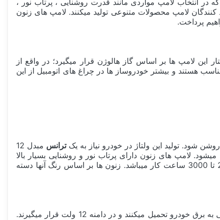
ه در انتخاب لامپ مواردی مانند قدرت روشنایی ، پرتاب نور ،
 مراقبت از چشم انسان و... حتما باید لحاظ شود. بسته به سیستم ولتاژ خودرو 12 ولت یا 24 ولت تولید کنندگان لامپ محصولات متنوعی تولید میکنند. لامپ های زنون
 این لامپ ها بر اساس گاز هالوژن قرار میگیرد؛ در واقع از
اسب هستند و بیشتر خودروساز ها در چراغ های اتومبیل از این
ترانس
مبدل 12
شود. لامپ های زنون دارای پرتاب نور و روشنایی بسیار بالا
ها معمولا حدود 2000 تا 3000 ساعت کار میباشد. زنون ها بر اساس رنگ آنها دسته
میباشد. این نسل دارای نور کافی در کنار مصرف پایین هستند. در واقع بار کمی به برق خودرو تحمیل میکنند و در دامنه 12 ولت قرار میگیرند.