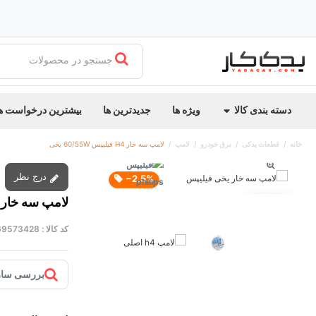
جستجو در محصولات
دسته بندی کالا
ویژه ها
جدیدترین ها
بیشترین درخواست ه
خانه
قطعات یدکی
برق خودرو
لامپ
لامپ سه خار H4 فیلیپس 60/55W یخی
درج نظر
‎−2.5%
لامپ سه خار H4 فیلیپس 60/55W یخی
توقف عرضه
کد کالا :
69573428
بررسی ساز