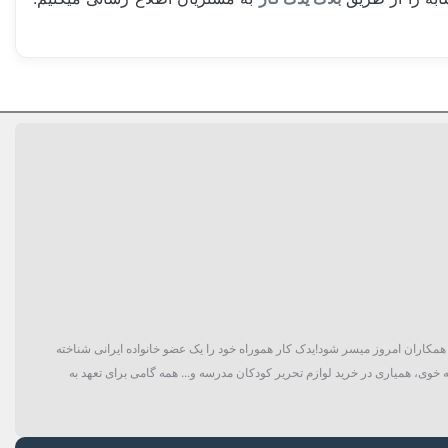
گان و حتی همکاران امروز میسر شود!یدک کار هموراه خود را یک عضو خانواده ایرانی شناخته
 خوی، همیاری در خرید لوازم تحریر کودکان مدرسه و... همه گامی برای تعهد به