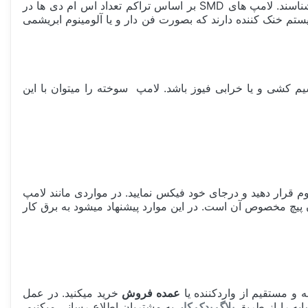
این نوع لامپ در خودروهای روز دنیا و کمپانی های معتبر مورد استفاده قرار میگیرد. اما هنوز بصورت عامیانه همه این لامپ را نمیشناسند. لامپ های SMD بر اساس تراکم تعداد اس ام دی ها در
 سیستم خنک کننده دارند که بصورت فن دار و یا آلومینوم ابریشمی
 کشی و یا خرابی فیوز باشد. لامپ سوخته را میتوان با این
م قرار دهید و درجای خود فیکس نمایید. در مواردی مانند لامپ
 پیچ مخصوص آن است. در این موارد پیشنهاد میشود به برق کار
و مستقیم از واردکننده یا
عمده فروش
خرید میکنید. در عمل
به را از طریق
بلاگ یدک کار
به مشتریان اطلاع رسانی میکنیم.