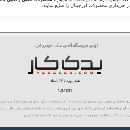
 خریداری محصولات اورجینال را ضایع نمایند.
لهستان POLAND
جعبه تکی
اولین فروشگاه آنلاین یدکی خودرو ایران
H4
نور و روشنایی
همه روزه تا ۲۴ بامداد
34831
روع به فعالیت نمود، چالش ها و سختی های زیادی سپری کردیم تا خرید آنلاین قطعات یدکی برای مصرف کنند
 ایران استفاده کرده ایم. رخداد های غم انگیزی مانند زلزله کرمانشاه، سیل بلوچستان، زلزله
کار در کنار شماست و همواره سعی داریم بهترین خود را به شما ارائه دهیم