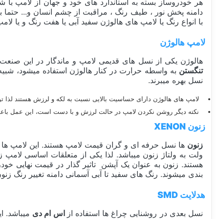
هر خودروساز بسته به استاندارد های خود و جهان از لامپ با ش
با انواع رنگ یا لامپ های هالوژن سفید آبی یا هفت رنگ و یا لامپ های هدلایت از نوع LED , SMD و.... که به ت
لامپ هالوژن
هالوژن یکی از نسل های قدیمی لامپ و ماندگار در این صنعت ب
تنگستن
به واسطه حرارت در کنار هالوژن استفاده میشود، شبیه 
نسل بهره میبرند.
لامپ های هالوژن دارای حساسیت بالایی نسبت به لکه و لرزش هستند لذا
نکته دیگر روشن نکردن لامپ در حالت لرزش و با دست است، این عمل با
زنون XENON
زنون
ها نسل حرفه ای و گران قیمت لامپ هستند. این لامپ ها با گاز زنون روشن میشوند. گاز زنون در 
ولت به ولتاژ زنون میباشد. لذا یکی از متعلقات اساسی لامپ 
هستند. زنون به عنوان یک آپشن تاثیر گذار در قیمت نهایی خ
بندی میشوند. رنگ های سفید تا آبی آسمانی دامنه تغییر رنگ زن
هدلایت SMD
نسل بعدی در روشنایی چراغ ها استفاده از
اس ام دی