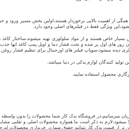
گی از اهمیت بالایی برخوردار هستند،اولین بخش مسیر ورود و خ
شود،این ویژگی فقط در فیلترهای اصلی وجود دارد.
غن بسیار خاص هستند و از مواد سلولوزی تهیه میشوند،ساختار کاغ
همان روز های اول پر شده و تحت فشار دما و اویل پمپ کاغذ انها 
فلزی دیده میشود،سوپاپ فیلتر های اورجینال برای تنظیم فشار روغ
گاری محصول استفاده نمایید.
ان میرسانیم،در فروشگاه یدک کار شما محصولات را بدون واسطه و 
اقل 30 درصد قیمت نهایی کالا میشود،لازم به ذکر است ما همواره محصولات اصلی و 
 تر از قیمت یدک کار نتوانند حقوق شما در خریداری محصولات اورجینا