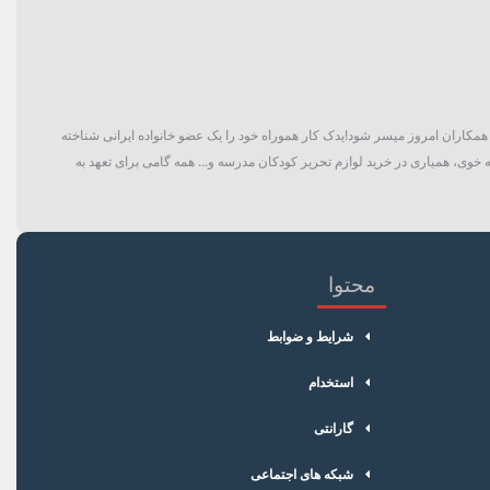
گان و حتی همکاران امروز میسر شود!یدک کار هموراه خود را یک عضو خانواده ایرانی شناخته
 خوی، همیاری در خرید لوازم تحریر کودکان مدرسه و... همه گامی برای تعهد به
محتوا
شرایط و ضوابط
استخدام
گارانتی
شبکه های اجتماعی