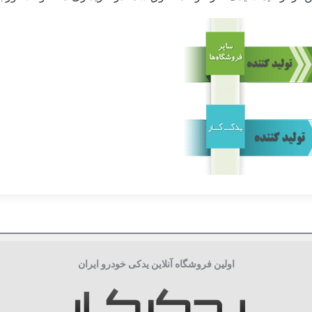
آمریکا USA
جعبه 4تایی
اولین فروشگاه آنلاین یدکی خودرو ایران
دارای سوپاپ, واشر نیتریل, کاغذ سلولوز
فیلتر