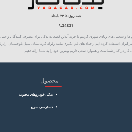
همه روزه تا ۲۴ بامداد
34831
روع به فعالیت نمود، چالش ها و سختی های زیادی سپری کردیم تا خرید آنلاین قطعات یدکی برای مصرف کنند
 ایران استفاده کرده ایم. رخداد های غم انگیزی مانند زلزله کرمانشاه، سیل بلوچستان، زلزله
کار در کنار شماست و همواره سعی داریم بهترین خود را به شما ارائه دهیم
محصول
یدکی خودروهای محبوب
دسترسی سریع