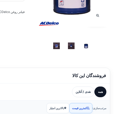
فیلتر روغن ACDelco برای خودروهای شورولت ، جیپ ، جی ام سی ، بیوک ، کادیلاک
توقف عرضه
فروشندگان این کالا
همه
نقدی / آنلاین
مرتب‌سازی:
کمترین قیمت
بالاترین امتیاز