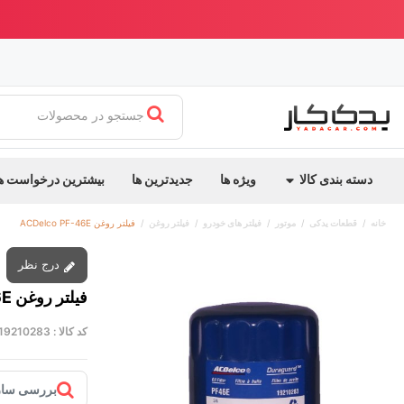
ابدیت جدید یدک کار
بهترین قیمت ایران + ارسال سریع
جستجو در محصولات
دسته بندی کالا
ویژه ها
جدیدترین ها
بیشترین درخواست ه
خانه
قطعات یدکی
موتور
فیلتر های خودرو
فیلتر روغن
فیلتر روغن ACDelco PF-46E
درج نظر
فیلتر روغن ACDelco PF-46E
کد کالا :
19210283
بررسی ساز