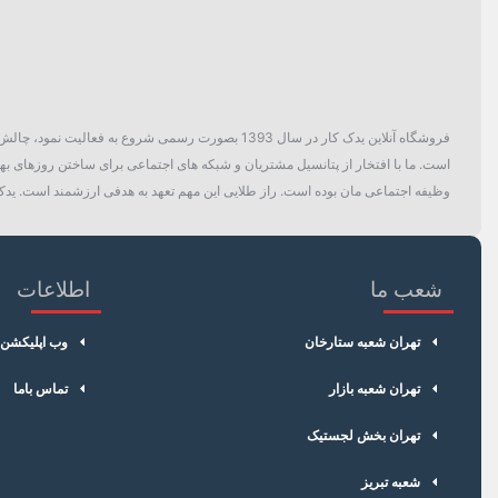
فروشگاه آنلاین یدک کار در سال 1393 بصورت رسمی ش
است. ما با افتخار از پتانسیل مشتریان و شبکه های اجتماعی برای ساختن روزهای بهتر
وظیفه اجتماعی مان بوده است. راز طلایی این مهم تعهد به هدفی ارزشمند است. یدک 
شعب ما
اطلاعات
تهران شعبه ستارخان
وب اپلیکشن
تهران شعبه بازار
تماس باما
تهران بخش لجستیک
شعبه تبریز