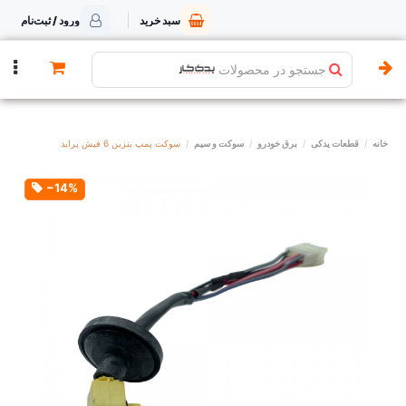
سبد خرید
ورود / ثبت‌نام
جستجو در محصولات
خانه
قطعات یدکی
برق خودرو
سوکت و سیم
سوکت پمپ بنزین 6 فیش پراید
‎−14%