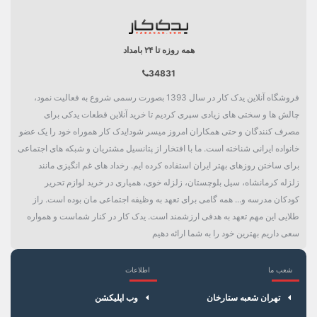
دسته بندی
برق خودرو
همه روزه تا ۲۴ بامداد
34831
فروشگاه آنلاین یدک کار در سال 1393 بصورت رسمی شروع به فعالیت نمود،
چالش ها و سختی های زیادی سپری کردیم تا خرید آنلاین قطعات یدکی برای
مصرف کنندگان و حتی همکاران امروز میسر شود!یدک کار هموراه خود را یک عضو
خانواده ایرانی شناخته است. ما با افتخار از پتانسیل مشتریان و شبکه های اجتماعی
برای ساختن روزهای بهتر ایران استفاده کرده ایم. رخداد های غم انگیزی مانند
زلزله کرمانشاه، سیل بلوچستان، زلزله خوی، همیاری در خرید لوازم تحریر
کودکان مدرسه و... همه گامی برای تعهد به وظیفه اجتماعی مان بوده است. راز
طلایی این مهم تعهد به هدفی ارزشمند است. یدک کار در کنار شماست و همواره
سعی داریم بهترین خود را به شما ارائه دهیم
شعب ما
اطلاعات
×
سبد خرید
تهران شعبه ستارخان
وب اپلیکشن