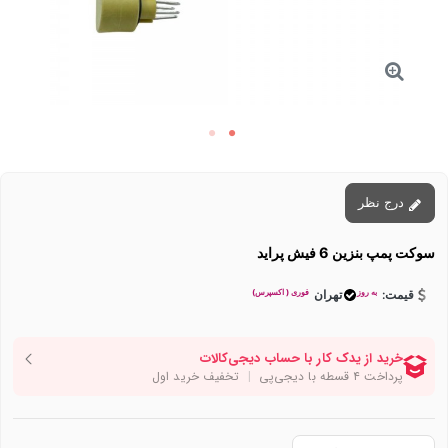
درج نظر
سوکت پمپ بنزین 6 فیش پراید
به روز
فوری ( اکسپرس)
قیمت:
تهران