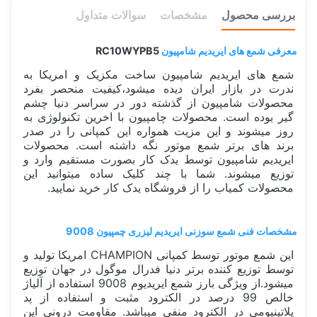
بررسی محصول
مشخصات
سوالات متداول
معرفی شمع های ایریدیم شامپیون
RC10WYPB5
شمع های ایریدیم شامپیون ساخت مکزیک و امریکا به
ندرت در بازار ایران دیده میشود،کیفیت منحصر بفرد
محصولات شامپیون از گذشته دور در سراسر دنیا چشم
گیر بوده است. محصولات چامپیون با اخرین تکنولوژی به
روز میشوند و این مزیت همواره این کمپانی را در صدر
برند های برتر شمع موتور نگه داشته است. محصولات
ایریدیم شامپیون توسط یدک کار بصورت مستقیم وارد و
توزیع میشوند. شما با چند کلیک ساده میتوانید این
محصولات کمیاب را از فروشگاه یدک کار خرید نمایید.
مشخصات فنی شمع سوزنی ایریدیم لیزری چمپیون 9008
این شمع موتور توسط کمپانی CHAMPION امریکا تولید و
توسط توزیع کننده برتر دنیا فدرال موگول در جهان توزیع
میشود.از ویژگی بارز شمع ایریدیوم 9008 استفاده از آلیاژ
خالص 99 درصد در الکترود مثبت و استفاده از پد
پلاتینیومی در الکترود منفی میباشد. مقاومت درونی این