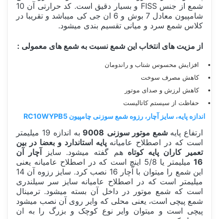
شمع از جنس FISS و بسیار دقیق است. کد حرارتی آن 10
شامپیون معادل 7 بوش و 6 ان جی کی میباشد و تقریبا در
کلاس شمع سرد و میانی تقسیم بندی میشود.
از مزیت های انتخاب این شمع نسبت به شمع های معمولی :
افزایش محسوس شتاب و راندومان
کاهش مصرف سوخت
کاهش لرزش و صدای موتور
حفاظت از سیستم کاتالیست
اندازه پایه، سایز آچار، رزوه شمع سوزنی چامپیون RC10WYPB5
ارتفاع پایه
شمع موتور سوزنی 9008
به اندازه 19 میلیمتر
است که در اصطلاح عامیانه
پایه استاندارد و بعضا در بین
تعمیر کاران پایه کوتاه
هم گفته میشود. سایز
آچار آن
16
میلیمتر یا 5/8 اینچ است که در اصطلاح عامیانه یعنی
این شمع را میتوان با آچار 16 نصب کرد. سایز رزوه آن 14
میلیمتر است که در اصطلاح عامیانه سایز سر سیلندری
است که شمع موتور در داخل آن بسته میشود. ترمینال
شمع پیچی است،‌ یعنی محلی که وایر روی آن نصب میشود
پیچی است و میتوان وایر نوع کوچک و بزرگ را به ان