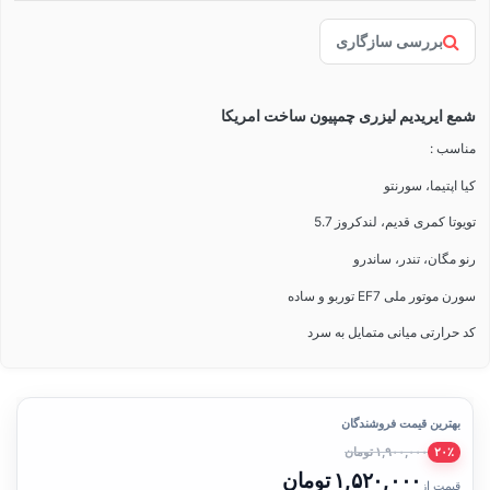
بررسی سازگاری
شمع ایریدیم لیزری چمپیون ساخت امریکا
مناسب :
کیا اپتیما، سورنتو
تویوتا کمری قدیم، لندکروز 5.7
رنو مگان، تندر، ساندرو
سورن موتور ملی EF7 توربو و ساده
کد حرارتی میانی متمایل به سرد
بهترین قیمت فروشندگان
۱,۹۰۰,۰۰۰ تومان
۲۰٪
۱,۵۲۰,۰۰۰ تومان
قیمت از