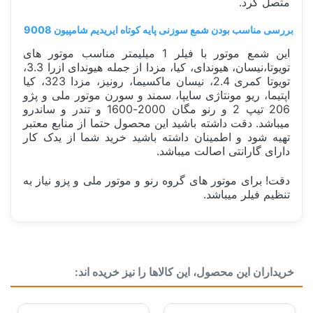
متصل کرد.
بررسی مناسب بودن شمع سوزنی پایه کوتاه ایریدیم شامپیون 9008
این شمع موتور با فیلر 1 میلیمتر مناسب موتور های
تویوتا،نیسان، هیوندای، کیا، مزدا از جمله هیوندای ازرا 3.3،
تویوتا کمری 2.4، نیسان ماکسیما، رونیز، مزدا 323، کیا
اپتیما، ریو مونتاژی سایپا، سمند و سورن موتور ملی و پژو
206 تیپ 2 و رنو مگان 2000-1600 و تندر و ساندرو
میباشد. دقت داشته باشید این محصول حتما از منابع معتبر
تهیه شود و اطمینان داشته باشید خرید شما از یدک کار
دارای گارانتی اصالت میباشد.
دقت! برای موتور های گروه رنو و موتور ملی و پزو نیاز به
تنظیم فیلر میباشد.
سفارش من کی ارسال میشود؟
ساخت کشور
آمریکا USA
قیمت شمع موتور 1 عدد یا 1 دست؟
خریداران این محصول، این کالاها را نیز خریده اند:
حداقل تعداد خرید شمع موتور
اندازه پایه
پایه استاندارد 19 میلی متر
جنس الکترود مرکزی
ایریدیم