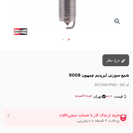
درج نظر
شمع سوزنی ایریدیم چمپیون 9008
کد کالا :
RC10WYPB5
به روز
فوری ( اکسپرس)
قیمت:
تهران