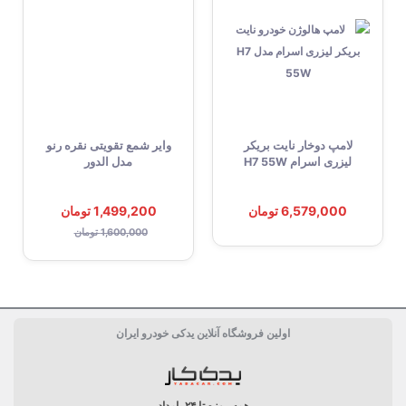
قطر الکترود مرکزی
0.6 میلی متر
شکل الکترود مرکزی
سوزنی
جنس الکترود منفی
پلاتینیوم
لامپ دوخار نایت بریکر
وایر شمع تقویتی نقره رنو
فاصله بین الکترود
1.05 میلی متر
لیزری اسرام H7 55W
مدل الدور
شکل الکترود منفی
بُرش مخروطی
6,579,000 تومان
1,499,200 تومان
ویژگی خاص
آبکاری شده با نیکل, استفاده از
1,600,000 تومان
چینی خاص جهت قدرت بالاتر و
انتقال حرارت بهتر, بسیار مقاوم
در برابر حرارت بالا, جرقه زنی
پیشرفته, ضد خورندگی , چینی
مقره‌ای (محافظت از تخلیه
اولین فروشگاه آنلاین یدکی خودرو ایران
الکتریکی)
مقاومت R
5K.ohm
همه روزه تا ۲۴ بامداد