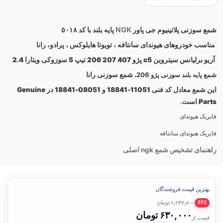
شمع سوزنی پلاتینیوم جی پاور
NGK
پایه بلند با کد ٥٠١٨
مناسب خودروهای هیوندای سانتافه ، تویوتا هایلوکس ، پرادو، رانا
آریو برلیانس سیتروین c5 پژو 407 207 206 تیپ 5 سوزوکی ویتارا 2.4
شمع پایه بلند سوزنی پژو 206،
شمع سوزنی رانا
این شمع معادل
کد فنی
11051-18841
و
08051-18841
در
Genuine
Parts
است.
فابریک هیوندای
فابریک هیوندای سانتافه
راهنمای تشخیص شمع ngk اصلی
بهترین قیمت فروشندگان
۱,۶۴۷,۸۰۰ تومان
۶۲٪
۶۳۰,۰۰۰ تومان
قیمت از