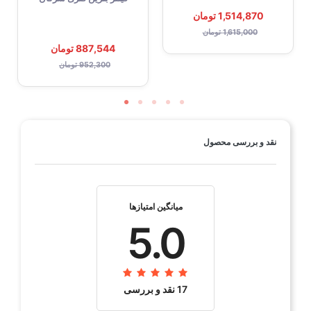
1,514,870 تومان
ویژگی خاص
بسیار مقاوم در برابر حرارت بالا,
1,615,000 تومان
آبکاری فلزی سه بعدی
887,544 تومان
952,300 تومان
مقاومت R
5K.ohm
کد حرارتی
5
سایز آچار
16
نقد و بررسی محصول
سایز رزوه
14
نوع واشر
واشردار
میانگین امتیازها
ترمینال
ثابت
5.0
کارکرد
50هزار کیلومتر
بسته بندی
جعبه 4تایی
17 نقد و بررسی‌‌
دسته بندی
شمع موتور