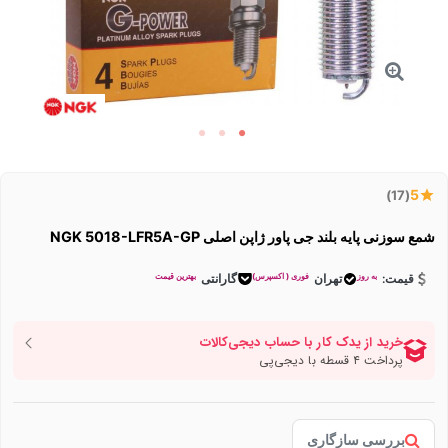
5
(17)
شمع سوزنی پایه بلند جی پاور ژاپن اصلی NGK 5018-LFR5A-GP
به روز
فوری ( اکسپرس)
بهترین قیمت
قیمت:
تهران
گارانتی
بررسی سازگاری