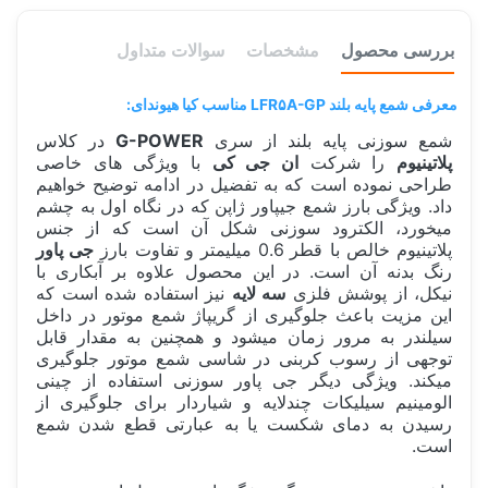
بررسی محصول
مشخصات
سوالات متداول
معرفی شمع پایه بلند LFR۵A-GP مناسب کیا هیوندای:
شمع سوزنی پایه بلند از سری
G-POWER
در کلاس
پلاتینیوم
را شرکت
ان جی کی
با ویژگی های خاصی
طراحی نموده است که به تفضیل در ادامه توضیح خواهیم
داد. ویژگی بارز شمع جیپاور ژاپن که در نگاه اول به چشم
میخورد، الکترود سوزنی شکل آن است که از جنس
پلاتینیوم خالص با قطر 0.6 میلیمتر و تفاوت بارز
جی پاور
رنگ بدنه آن است. در این محصول علاوه بر آبکاری با
نیکل، از پوشش فلزی
سه لایه
نیز استفاده شده است که
این مزیت باعث جلوگیری از گریپاژ شمع موتور در داخل
سیلندر به مرور زمان میشود و همچنین به مقدار قابل
توجهی از رسوب کربنی در شاسی شمع موتور جلوگیری
میکند. ویژگی دیگر جی پاور سوزنی استفاده از چینی
الومینیم سیلیکات چندلایه و شیاردار برای جلوگیری از
رسیدن به دمای شکست یا به عبارتی قطع شدن شمع
است.