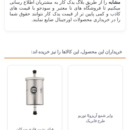
مشابه
را از طریق بلاگ یدک کار به مشتریان اطلاع رسانی
میکنیم تا فروشگاه های نا معتبر و سودجو با قیمت های
کاذب و کمی پایین تر از قیمت یدک کار نتوانند حقوق شما
را در خریداری محصولات اورجینال ضایع نمایند.
سفارش من کی ارسال میشود؟
ساخت کشور
ژاپن Japan
قیمت شمع موتور 1 عدد یا 1 دست؟
خریداران این محصول، این کالاها را نیز خریده اند:
حداقل تعداد خرید شمع موتور
اندازه پایه
پایه بلند 26.5 میلی متر
جنس الکترود مرکزی
پلاتینیوم
قطر الکترود مرکزی
0.6 میلی متر
شکل الکترود مرکزی
سوزنی
جنس الکترود منفی
نیکل
وایر شمع آریزو5 توربو
فاصله بین الکترود
1 میلی متر
طرح فابریک
شکل الکترود منفی
استاندارد
فیلتر بنزین فلزی سرکان