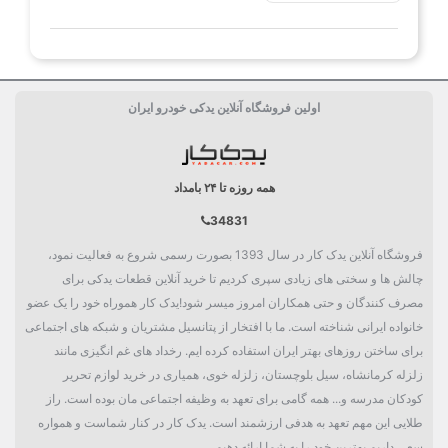
اولین فروشگاه آنلاین یدکی خودرو ایران
همه روزه تا ۲۴ بامداد
34831
فروشگاه آنلاین یدک کار در سال 1393 بصورت رسمی شروع به فعالیت نمود،
چالش ها و سختی های زیادی سپری کردیم تا خرید آنلاین قطعات یدکی برای
مصرف کنندگان و حتی همکاران امروز میسر شود!یدک کار هموراه خود را یک عضو
خانواده ایرانی شناخته است. ما با افتخار از پتانسیل مشتریان و شبکه های اجتماعی
برای ساختن روزهای بهتر ایران استفاده کرده ایم. رخداد های غم انگیزی مانند
زلزله کرمانشاه، سیل بلوچستان، زلزله خوی، همیاری در خرید لوازم تحریر
کودکان مدرسه و... همه گامی برای تعهد به وظیفه اجتماعی مان بوده است. راز
طلایی این مهم تعهد به هدفی ارزشمند است. یدک کار در کنار شماست و همواره
سعی داریم بهترین خود را به شما ارائه دهیم