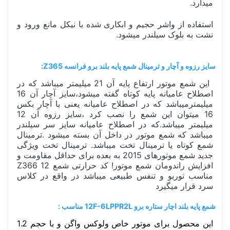
میدارد.
استفاده از واشر حجیم و ابکاری شده با نیکل مانع ورود و
نشت به بلوک سیلندر میشود.
سایز رزوه و آچار و ترمینال شمع پایه بلند برو فرانسه Z365:
این شمع موتور ارتفاع پایه آن 21 میلیمتر میباشد که در
اصطلاح عامیانه پایه کوتاه گفته میشود،سایز آچار آن 16
میلیمترمیباشد که در اصطلاح عامیانه یعنی با آچار بکس
16 میتوان این شمع را نصب کرد ،سایز رزوه آن 12
میلیمتر میباشد.که در اصطلاح عامیانه سایز سر سیلندر
میباشد که شمع موتور در داخل آن بسته میشود .ترمینال
شمع کوتاه یا ترمینال تخت میباشد. ترمینال تخت ویژگی
جدید شمع موتورهای 2015 به بعده برای حداقل مقاومت و
افزایش راندومان شمع موتور! کد حرارتی شمع Z366 12
مناسب توربو و تنفس طبیعی میباشد در واقع در کلاس
سرد قرار میگیرد
شمع پایه بلند اچار ستاره برو 12F-6LPPR2L مناسب :
این محصول برای موتور خاص ولوکس واگن و با حجم 1.2