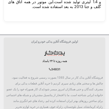
و 1.4 لیتری تولید شده است.این موتور در همه اتاق های
گلف و جتا 2013 به بعد استفاده شده است.
سفارش من کی ارسال میشود؟
ساخت کشور
فرانسه FRANCE
قیمت شمع موتور 1 عدد یا 1 دست؟
حداقل تعداد خرید شمع موتور
اولین فروشگاه آنلاین یدکی خودرو ایران
اندازه پایه
پایه استاندارد 20.6 میلی متر
جنس الکترود مرکزی
پلاتینیوم
همه روزه تا ۲۴ بامداد
قطر الکترود مرکزی
0.6 میلی متر
34831
شکل الکترود مرکزی
سوزنی
فروشگاه آنلاین یدک کار در سال 1393 بصورت رسمی شروع به فعالیت نمود،
جنس الکترود منفی
ایریدیم, پلاتینیوم
چالش ها و سختی های زیادی سپری کردیم تا خرید آنلاین قطعات یدکی برای
مصرف کنندگان و حتی همکاران امروز میسر شود!یدک کار هموراه خود را یک عضو
فاصله بین الکترود
0.8 میلی متر
خانواده ایرانی شناخته است. ما با افتخار از پتانسیل مشتریان و شبکه های اجتماعی
برای ساختن روزهای بهتر ایران استفاده کرده ایم. رخداد های غم انگیزی مانند
شکل الکترود منفی
خال بالا, بُرش مخروطی
زلزله کرمانشاه، سیل بلوچستان، زلزله خوی، همیاری در خرید لوازم تحریر