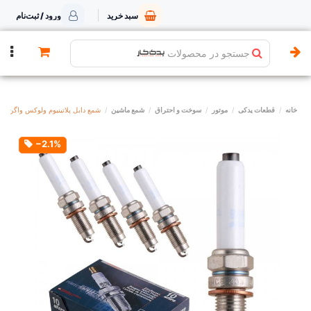
سبد خرید
ورود / ثبت‌نام
جستجو در محصولات
خانه
قطعات یدکی
موتور
سوخت و احتراق
شمع ماشین
شمع دابل پلاتینیوم ولوکس واگن برو 365
‎−2.1%