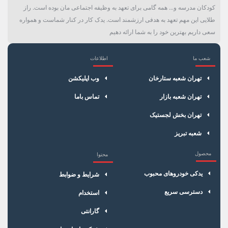
کودکان مدرسه و... همه گامی برای تعهد به وظیفه اجتماعی مان بوده است. راز
ویژگی خاص
آبکاری شده با نیکل
طلایی این مهم تعهد به هدفی ارزشمند است. یدک کار در کنار شماست و همواره
کد حرارتی
12
سعی داریم بهترین خود را به شما ارائه دهیم
رنگ خط
آبی
شعب ما
اطلاعات
×
سبد خرید
سایز آچار
14 ستاره ای
تهران شعبه ستارخان
وب اپلیکشن
سایز رزوه
12
تهران شعبه بازار
تماس باما
تهران بخش لجستیک
نوع واشر
واشردار
شعبه تبریز
ترمینال
ثابت
محصول
محتوا
کارکرد
100هزار کیلومتر
یدکی خودروهای محبوب
شرایط و ضوابط
بسته بندی
جعبه تکی
دسترسی سریع
استخدام
دسته بندی
شمع موتور
گارانتی