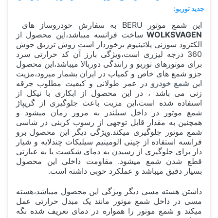
جدید توربو:
این شمع موتور BERU به سفارش خودروساز های
WOLKSVAGEN
ساخت فرانسه میباشد،این محصول از
الکترود سوزنی پلاتینیوم برخوردار است روش تزریق جوش
360 درجه لیزری است،ویژگی بارز آن کد حرارتی سرد
برای موتورهای توربو و رانندگی دوربالا میباشد،این محصول
جزو شمع های خاص و کمیاب در ایران بشمار میرود،مزیت
این
شمع خودرو
در عمر طولانی و کیفیت مطلوب جرقه
زنی می باشد ، در این محصول از ابکاری با نیکل از
استفاده شده است،این مزیت باعث جلوگیری از گریپاژ
شمع موتور در داخل سیلندر به مرور زمان میشود و
همچنین به مقدار قابل توجهی از رسوب کربنی در شاسی
شمع موتور جلوگیری میکند.ویژگی دیگر این محصول برو
فرانسه استفاده از چینی الومینیم سیلیکات چندلایه و شیار
دار برای جلوگیری از رسیدن به دمای شکست یا به عبارتی
قطع شدن شمع میشود. مقاومت داخلی این محصول
بسیار دقیق میباشد و عملکرد خوبی داشته است.
داشتن هسته مسی دیگر ویژگی این محصول میباشد،هسته
مسی در داخل شمع موتور مانند یک مبدل حرارتی عمل
میکند و شمع موتور را همواره در دمای تعریف شده نگه