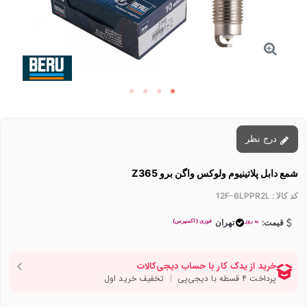
درج نظر
شمع دابل پلاتینیوم ولوکس واگن برو Z365
کد کالا :
12F-6LPPR2L
به روز
فوری ( اکسپرس)
قیمت:
تهران