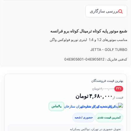
بررسی سازگاری
شمع موتور پایه کوتاه ترمینال کوتاه برو فرانسه
مناسب موتورهای 1.2 و 1.4 لیتری توربو فولوکس واگن
JETTA - GOLF TURBO
کدفنی فابریک : 04E905601-04E905612
بهترین قیمت فروشندگان
۶,۰۰۰,۰۰۰ تومان
۲۲٪
۴,۶۸۰,۰۰۰ تومان
قیمت از
تماس
فروشنده: یدک کار شعبه تهران ستارخان
کمترین قیمت نقدی
حضوری / شعبه
تحویل حضوری در تهران، تیپاکس پسکرایه