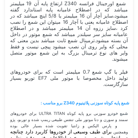
شمع اورجینال فرانسه Z340 ارتفاع پایه آن 19 میلیمتر
میباشد که در اصطلاح عامیانه پایه استاندارد گفته
میشود،سایز آچار آن 16 میلیمتر یا 5/8 اینچ میباشد که در
اصطلاح عامیانه یعنی با آچار 16 میتوان این شمع را نصب
کرد ،سایز رزوه آن 14 میلیمتر میباشد و در اصطلاح
عامیانه سایز سر سیلندر میباشد که شمع موتور در داخل
آن بسته میشود.ترمینال شمع ثابت میباشد بدین معنی که
محلی که وایر روی آن نصب میشود پیچی نیست و فقط
وایر های نوع ترمینال بزرگ به این شمع موتور متصل
میشوند.
فیلر یا گپ شمع 0.7 میلیمتر است که برای خودروهای
تولید داخل مخصوصا با موتور ملی EF7 توربو بسیار
سازگارست.
شمع پایه کوتاه سوزنی پلاتینیوم Z340 برو مناسب :
شمع خودرو
سوزنی برو پایه کوتاه ULTRA TITAN برای خودروهای
سمند و سورن و دنا موتور ملی تنفس طبیعی ریمپ شده و توربو، پژو
405 و پارس الیکس و زانتیا تقویت شده بسیار عالی بوده
برای طیف وسیعی از خودروها کاربرد دارد چنانچه
وهمچنین
در انتخاب شمع موتور خود اطلاعات فنی دقیق ندارید