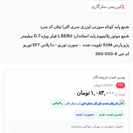
بررسی سازگاری
شمع پایه کوتاه سوزنی لیزری سری الترا تیتان کد سرد
شمع موتور پلاتینیوم پایه استاندارد BERU با فیلر ویژه 0.7 میلیمتر
پژو پارس XUM تقویت شده - سورن توربو - دنا پلاس EF7 توربو
ام جی 6-550-360
بهترین قیمت فروشندگان
۱,۴۸۷,۳۰۰ تومان
۲۷٪
۱,۰۸۳,۰۰۰ تومان
قیمت از
تماس
فروشنده: یدک کار شعبه تهران ستارخان
کمترین قیمت نقدی
حضوری / شعبه
تحویل حضوری در تهران، تیپاکس پسکرایه