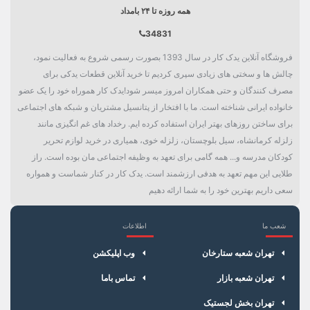
همه روزه تا ۲۴ بامداد
34831
فروشگاه آنلاین یدک کار در سال 1393 بصورت رسمی شروع به فعالیت نمود،
چالش ها و سختی های زیادی سپری کردیم تا خرید آنلاین قطعات یدکی برای
مصرف کنندگان و حتی همکاران امروز میسر شود!یدک کار هموراه خود را یک عضو
خانواده ایرانی شناخته است. ما با افتخار از پتانسیل مشتریان و شبکه های اجتماعی
برای ساختن روزهای بهتر ایران استفاده کرده ایم. رخداد های غم انگیزی مانند
زلزله کرمانشاه، سیل بلوچستان، زلزله خوی، همیاری در خرید لوازم تحریر
کودکان مدرسه و... همه گامی برای تعهد به وظیفه اجتماعی مان بوده است. راز
طلایی این مهم تعهد به هدفی ارزشمند است. یدک کار در کنار شماست و همواره
سعی داریم بهترین خود را به شما ارائه دهیم
شعب ما
اطلاعات
×
سبد خرید
تهران شعبه ستارخان
وب اپلیکشن
تهران شعبه بازار
تماس باما
تهران بخش لجستیک