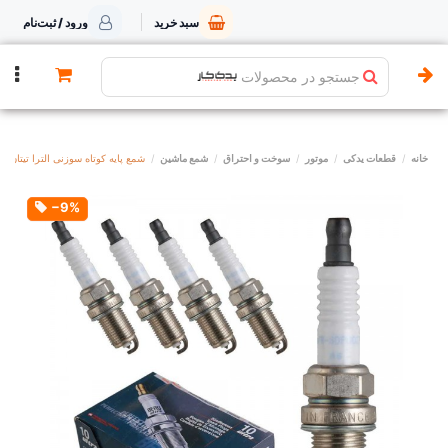
سبد خرید
ورود / ثبت‌نام
جستجو در محصولات
خانه
قطعات یدکی
موتور
سوخت و احتراق
شمع ماشین
شمع پایه کوتاه سوزنی الترا تیتان برو 40
‎−9%