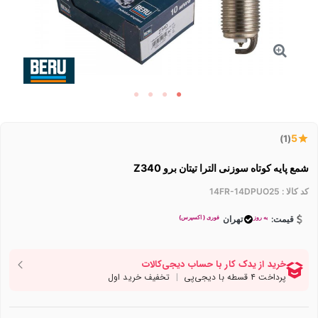
5
(1)
شمع پایه کوتاه سوزنی الترا تیتان برو Z340
کد کالا :
14FR-14DPUO25
به روز
فوری ( اکسپرس)
قیمت:
تهران