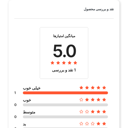
نقد و بررسی محصول
سایز رزوه
14
نوع واشر
واشردار
ترمینال
ثابت
میانگین امتیازها
5.0
کارکرد
70 هزار کیلومتر
بسته بندی
جعبه تکی
1 نقد و بررسی
دسته بندی
شمع موتور
خیلی خوب
1
خوب
0
متوسط
0
بد