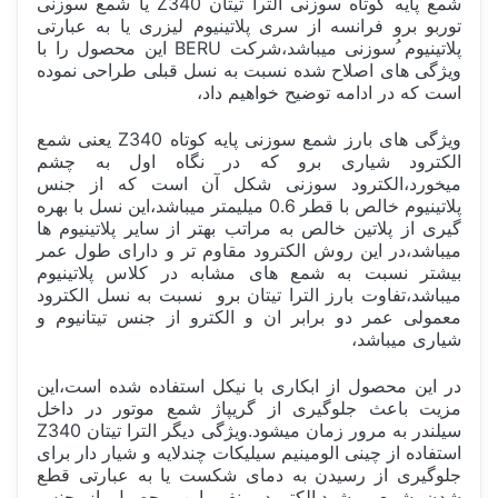
شمع پایه کوتاه سوزنی الترا تیتان Z340 یا شمع سوزنی
توربو برو فرانسه از سری پلاتینیوم لیزری یا به عبارتی
پلاتینیوم ُسوزنی میباشد،شرکت BERU این محصول را با
ویژگی های اصلاح شده نسبت به نسل قبلی طراحی نموده
است که در ادامه توضیح خواهیم داد،
ویژگی های بارز شمع سوزنی پایه کوتاه Z340 یعنی شمع
الکترود شیاری برو که در نگاه اول به چشم
میخورد،الکترود سوزنی شکل آن است که از جنس
پلاتینیوم خالص با قطر 0.6 میلیمتر میباشد،این نسل با بهره
گیری از پلاتین خالص به مراتب بهتر از سایر پلاتینیوم ها
میباشد،در این روش الکترود مقاوم تر و دارای طول عمر
بیشتر نسبت به شمع های مشابه در کلاس پلاتینیوم
میباشد،تفاوت بارز الترا تیتان برو نسبت به نسل الکترود
معمولی عمر دو برابر ان و الکترو از جنس تیتانیوم و
شیاری میباشد،
در این محصول از ابکاری با نیکل استفاده شده است،این
مزیت باعث جلوگیری از گریپاژ شمع موتور در داخل
سیلندر به مرور زمان میشود.ویژگی دیگر الترا تیتان Z340
استفاده از چینی الومینیم سیلیکات چندلایه و شیار دار برای
جلوگیری از رسیدن به دمای شکست یا به عبارتی قطع
شدن شمع میشود.الکترود منفی این محصول از جنس