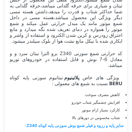
تیتان و شیاری برای جرقه گلدانی میباشد،جرقه گلدانی به
شما حداکثر شتاب و قدرت را میدهد،داشتن هسته مسی
دیگر ویژگی این محصول میباشد،هسته مسی در داخل
شمع موتور مانند یک مبدل حرارتی عمل میکند و شمع
موتور را همواره در دمای تعریف شده نگه میدارد و مانع
احتراق زودرس و کربن شدن الکترود و استفاده از واشر و
ابکاری شده با نیکل مانع نشت هوا از بلوک سیلندر میشود.
کد حرارتی شمع سوزنی Z340 برو الترا تیتان سرد و و
معادل 6-7 بوش و قابل استفاده در خودروهای توربو
میباشد.
ویژگی های خاص
پلاتینیوم
تیتانیوم سوزنی پایه کوتاه
BERU
نسبت به شمع های معمولی :
کاهش مصرف سوخت
افزایش چشمگیر شتاب خودرو
کارکرد بسیار ارام موتور
شتاب محسوس در دورهای بالا
سایز پایه و رزوه و فیلر شمع بوش سوزنی پایه کوتاه Z340: