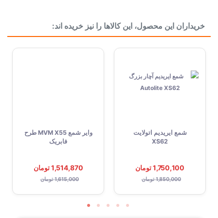
ساخت کشور
فرانسه FRANCE
قیمت شمع موتور 1 عدد یا 1 دست؟
خریداران این محصول، این کالاها را نیز خریده اند:
حداقل تعداد خرید شمع موتور
اندازه پایه
پایه استاندارد 19 میلی متر
جنس الکترود مرکزی
پلاتینیوم
قطر الکترود مرکزی
0.6 میلی متر
شکل الکترود مرکزی
سوزنی
جنس الکترود منفی
تیتانیوم
شمع ایریدیم اتولایت
وایر شمع MVM X55 طرح
فاصله بین الکترود
0.7 میلی متر
XS62
فابریک
شکل الکترود منفی
خال بالا
1,750,100 تومان
1,514,870 تومان
ویژگی خاص
هسته مس, آبکاری شده با نیکل
1,850,000 تومان
1,615,000 تومان
کد حرارتی
14
سایز آچار
16