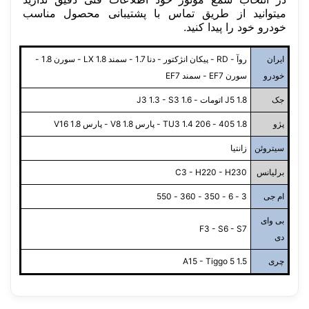
میتوانید از طریق تماس با پشتیبانی محصول مناسب
خودرو خود را پیدا کنید.
ایران
روآ - RD - پیکان انژکتور - دنا 1.7 - سمند LX 1.8 - سورن 1.8 -
خودرو
سورن EF7 - سمند EF7
جک
J5 1.8 اتومات - J3 1.3 - S3 1.6
پژو
1.8 405 - 206 TU3 1.4 - پارس V8 1.8 - پارس 1.8 V16
سیتروئن
زانتیا
برلیانس
C3 - H220 - H230
ام جی
3 - 6 - 350 - 360 - 550
بی وای
F3 - S6 - S7
دی
چری
A15 - Tiggo 5 1.5
سفارش من کی ارسال میشود؟