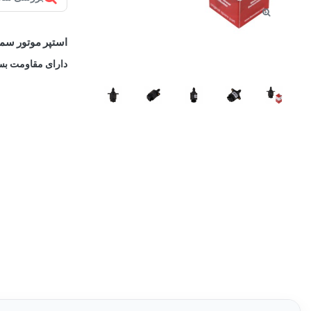
استپر موتور سمند موتور EF7 ،پژو 206 TU5 ، پراید معمولی و یورو
دارای مقاومت بسی