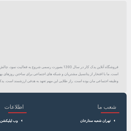
دسته بندی
فروشگاه آنلاین یدک کار در سال 1393 بصورت رسمی ش
است. ما با افتخار از پتانسیل مشتریان و شبکه های اجتماعی برای ساختن روزهای بهتر
وظیفه اجتماعی مان بوده است. راز طلایی این مهم تعهد به هدفی ارزشمند است. یدک 
شعب ما
اطلاعات
تهران شعبه ستارخان
وب اپلیکشن