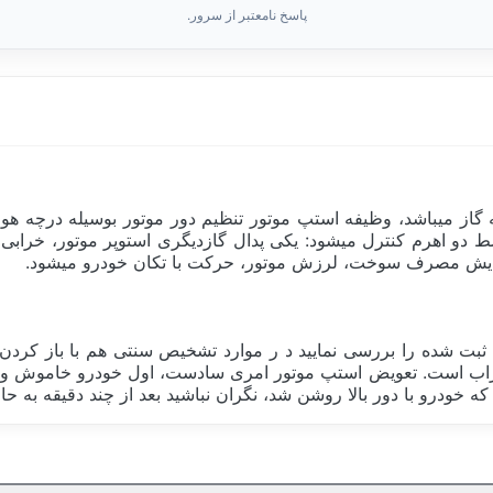
پاسخ نامعتبر از سرور.
از میباشد، وظیفه استپ موتور تنظیم دور موتور بوسیله درچه هوا 
سط دو اهرم کنترل میشود: یکی پدال گازدیگری استوپر موتور، خرابی
زایش مصرف سوخت، لرزش موتور، حرکت با تکان خودرو میشود.
ت شده را بررسی نمایید د ر موارد تشخیص سنتی هم با باز کردن 
خراب است. تعویض استپ موتور امری سادست، اول خودرو خاموش و س
که خودرو با دور بالا روشن شد، نگران نباشید بعد از چند دقیقه به ح
سوئیس Switzerland