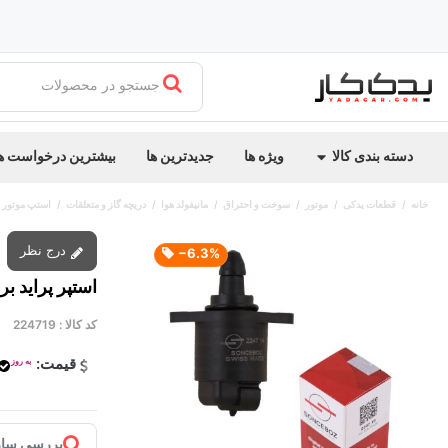
جستجو در محصولات
دسته بندی کالا
ویژه ها
جدیدترین ها
بیشترین درخواست ه
خانه
قطعات یدکی
موتور
سوخت و احتراق
مانیفولد هوا
دریچه گاز و متعلقات
استپ موتور
درج نظر
‎−6.3%
استپر پراید 
کد کالا :
224719
قیمت:
به روز
بررسی ساز