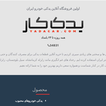
مانیفولد و دریچه گاز
اولین فروشگاه آنلاین یدکی خودرو ایران
همه روزه تا ۲۴ بامداد
34831
روع به فعالیت نمود، چالش ها و سختی های زیادی سپری کردیم تا خرید آنلاین قطعات یدکی برای مصرف کنند
 ایران استفاده کرده ایم. رخداد های غم انگیزی مانند زلزله کرمانشاه، سیل بلوچستان، زلزله
کار در کنار شماست و همواره سعی داریم بهترین خود را به شما ارائه دهیم
محصول
یدکی خودروهای محبوب