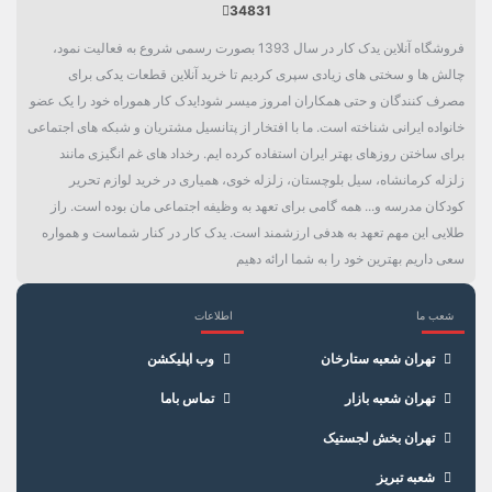
34831
فروشگاه آنلاین یدک کار در سال 1393 بصورت رسمی شروع به فعالیت نمود،
چالش ها و سختی های زیادی سپری کردیم تا خرید آنلاین قطعات یدکی برای
مصرف کنندگان و حتی همکاران امروز میسر شود!یدک کار هموراه خود را یک عضو
خانواده ایرانی شناخته است. ما با افتخار از پتانسیل مشتریان و شبکه های اجتماعی
برای ساختن روزهای بهتر ایران استفاده کرده ایم. رخداد های غم انگیزی مانند
زلزله کرمانشاه، سیل بلوچستان، زلزله خوی، همیاری در خرید لوازم تحریر
کودکان مدرسه و... همه گامی برای تعهد به وظیفه اجتماعی مان بوده است. راز
طلایی این مهم تعهد به هدفی ارزشمند است. یدک کار در کنار شماست و همواره
سعی داریم بهترین خود را به شما ارائه دهیم
شعب ما
اطلاعات
×
سبد خرید
تهران شعبه ستارخان
وب اپلیکشن
تهران شعبه بازار
تماس باما
تهران بخش لجستیک
شعبه تبریز