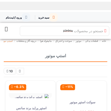
سبد خرید
ورود / ثبت‌نام
جستجو در محصولات
خانه
قطعات یدکی
موتور
سوخت و احتراق
مانیفولد هوا
دریچه گاز و متعلقات
استپ موتور
استپ موتور
10
‎−6.3%
‎−11%
سوکت استپر موتور
استپر پراید برند سانس