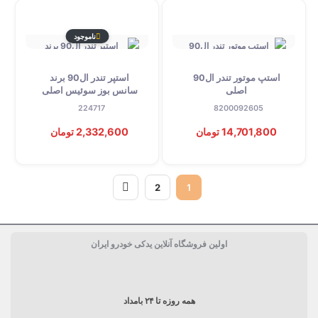
ناموجود
استپ موتور تندر ال90
استپر تندر ال90 برند
اصلی
سانس بوز سوئیس اصلی
224717
8200092605
14,701,800 تومان
2,332,600 تومان
2
1
اولین فروشگاه آنلاین یدکی خودرو ایران
همه روزه تا ۲۴ بامداد