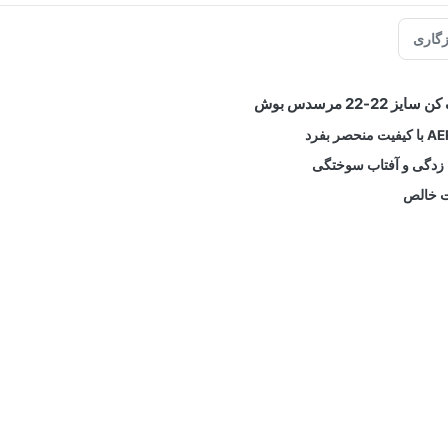
گاری
2-22 مرسدس بوش
خ زدگی و آفتاب سوختگی
یت خالص