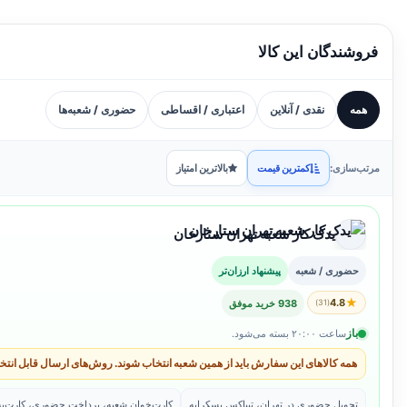
فروشندگان این کالا
همه
نقدی / آنلاین
اعتباری / اقساطی
حضوری / شعبه‌ها
مرتب‌سازی:
کمترین قیمت
بالاترین امتیاز
یدک کار شعبه تهران ستارخان
حضوری / شعبه
پیشنهاد ارزان‌تر
★
4.8
(31)
938 خرید موفق
باز
ساعت ۲۰:۰۰ بسته می‌شود.
همه کالاهای این سفارش باید از همین شعبه انتخاب شوند. روش‌های ارسال قابل انتخ
تحویل حضوری در تهران، تیپاکس پسکرایه
کارت‌خوان شعبه، پرداخت حضوری، کارت‌به‌ک