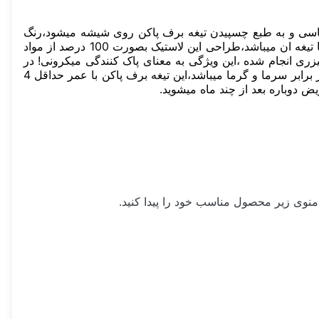
یمتر طراحی شده ،این مزیت باعث سنگینی شاسی و به طبع چسپیدن تیغه برف پاکن روی شیشه میشود،رنگ
شاسی کوره ای میباشد،این مزیت باعث میشود به مرور زمان رنگ پریدگی یا تغییر رنگ اتفاق نیافتد، مزیت دیگر تیغه بوش لاستیک یا تیغه ان میباشد،طراحی این لاستیک بصورت 100 درصد از مواد
لیزری انجام شده ،این ویژگی به معنای پاک کنندگی میکرونی! در
واقع این لاستیک کوچکترین نقطه ای را به جا نخواهد گذاشت حتی در حد نقطه!نکته مهم در طراحی لاستیک تیغه بوش مقاوم بودن در برابر سرما و گرما میباشد،این تیغه برف پاکن با عمر حداقل 4
یض دوباره بعد از چند ماه میشوید.
منوی زیر محصول مناسب خود را پیدا کنید.