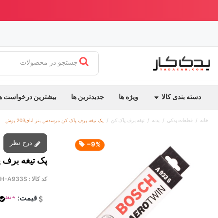
ابدیت جدید یدک کار
بهترین قیمت ایران + ارسال سریع
جستجو در محصولات
دسته بندی کالا
ویژه ها
جدیدترین ها
بیشترین درخواست ه
خانه
قطعات یدکی
بدنه
تیغه برف پاک کن
پک تیغه برف پاک کن مرسدس بنز اتاق203 بوش
درج نظر
‎−9%
پک تیغه برف پاک
کد کالا :
H-A933S
قیمت:
به روز