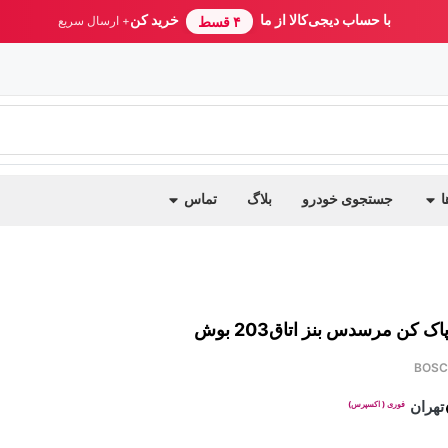
با حساب دیجی‌کالا از ما
خرید کن
۴ قسط
+ ارسال سریع
ا
جستجوی خودرو
بلاگ
تماس
 کن مرسدس بنز اتاق203 بوش
BOSC
تهران
فوری ( اکسپرس)