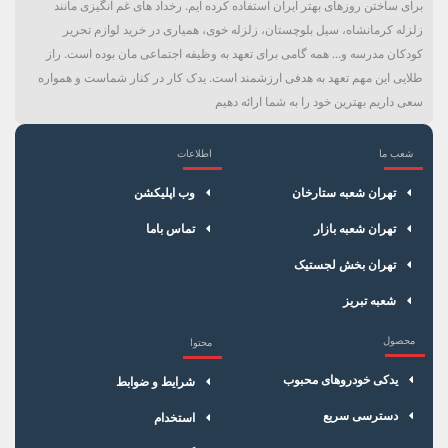
برای ساختن روزهای بهتر ایران استفاده کرده ایم. رخداد های غم انگیزی مانند
زلزله کرمانشاه، سیل بلوچستان، زلزله خوی، همیاری در خرید لوازم تحریر
کودکان مدرسه و... همه گامی برای تعهد به وظیفه اجتماعی مان بوده است. راز
طلایی این مهم تعهد به هدفی ارزشمند است. یدک کار در کنار شماست و همواره
سعی داریم بهترین خود را به شما ارائه دهیم
شعب ما
اطلاعات
×
سبد خرید
تهران شعبه ستارخان
وب اپلیکشن
تهران شعبه بازار
تماس باما
تهران بخش لجستیک
شعبه تبریز
محصول
محتوا
یدکی خودروهای محبوب
شرایط و ضوابط
دسترسی سریع
استخدام