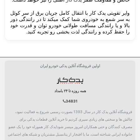
وایر تقویتی یدک کار با انتقال کامل جریان برق از سر کوئل
به سر شمع به خودروی شما کمک میکند تا در رانندگی دور
بالا و یا رانندگی مسافت طولانی خودرو توان و قدرت خود
را حفظ کرده و رانندگی لذت بخشی رو تجربه کنید.
سفارش من کی ارسال میشود؟
دسته بندی
پک خودرویی, شمع موتور, وایر
قیمت شمع موتور 1 عدد یا 1 دست؟
حداقل تعداد خرید شمع موتور
اولین فروشگاه آنلاین یدکی خودرو ایران
همه روزه تا ۲۴ بامداد
34831
فروشگاه آنلاین یدک کار در سال 1393 بصورت رسمی شروع به فعالیت نمود،
چالش ها و سختی های زیادی سپری کردیم تا خرید آنلاین قطعات یدکی برای
مصرف کنندگان و حتی همکاران امروز میسر شود!یدک کار هموراه خود را یک عضو
خانواده ایرانی شناخته است. ما با افتخار از پتانسیل مشتریان و شبکه های اجتماعی