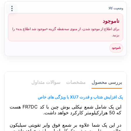
⋮
وضعیت کالا
ناموجود
برای اطلاع از موجود شدن، از منوی سه‌نقطه گزینه «موجود شد اطلاع بده» را
بزنید.
ناموجود
بررسی محصول
مشخصات
سوالات متداول
پک افزایش شتاب و قدرت XU7 با ویژگی های خاص
این پک شامل شمع نیکلی بوش چین با کد FR7DC هست
که 50 هزارکیلومتر کارکرد خواهد داشت.
در این پک شما علاوه بر شمع فوق وایر تقویتی سیلیکون
خالص و مقاومت صفر
یدک کار
اصلی را نیز خواهد داشت.