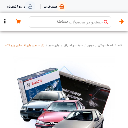
سبد خرید
ورود / ثبت‌نام
جستجو در محصولات
خانه
قطعات یدکی
موتور
سوخت و احتراق
وایر شمع
پک شمع و وایر اقتصادی پژو 405