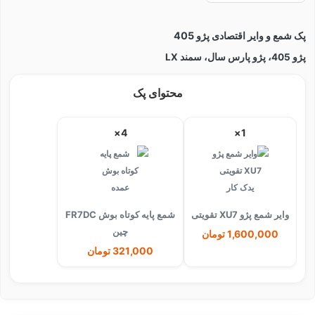
پک شمع و وایر اقتصادی پژو 405
پژو 405، پژو پارس سال، سمند LX
محتوای پک
4×
1×
وایر شمع پژو XU7 تقویتی
شمع پایه کوتاه بوش FR7DC
چین
1,600,000 تومان
321,000 تومان