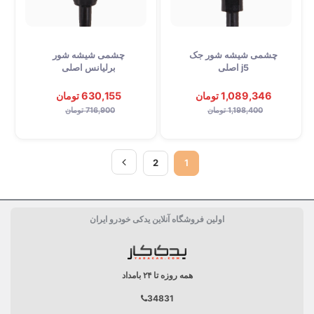
چشمی شیشه شور جک
چشمی شیشه شور
j5 اصلی
برلیانس اصلی
1,089,346 تومان
630,155 تومان
1,198,400 تومان
716,900 تومان
2
1
اولین فروشگاه آنلاین یدکی خودرو ایران
همه روزه تا ۲۴ بامداد
34831