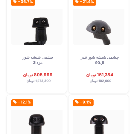
‎−36.7%
‎−21.4%
چشمی شیشه شور تندر
چشمی شیشه شور
ال90
مزدا3
151,384 تومان
805,999 تومان
192,600 تومان
1,273,300 تومان
‎−12.1%
‎−9.1%