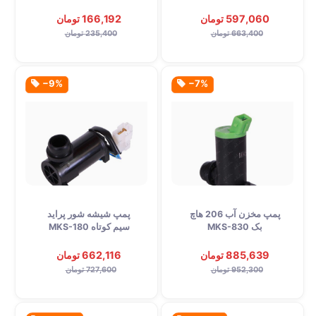
597,060 تومان
166,192 تومان
663,400 تومان
235,400 تومان
‎−9%
‎−7%
پمپ مخزن آب 206 هاچ
پمپ شیشه شور پراید
بک MKS-830
سیم کوتاه MKS-180
885,639 تومان
662,116 تومان
952,300 تومان
727,600 تومان