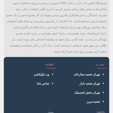
فروشگاه آنلاین یدک کار در سال 1393 بصورت رسمی شروع به فعالیت نمود،
چالش ها و سختی های زیادی سپری کردیم تا خرید آنلاین قطعات یدکی برای
مصرف کنندگان و حتی همکاران امروز میسر شود!یدک کار هموراه خود را یک عضو
خانواده ایرانی شناخته است. ما با افتخار از پتانسیل مشتریان و شبکه های اجتماعی
برای ساختن روزهای بهتر ایران استفاده کرده ایم. رخداد های غم انگیزی مانند
زلزله کرمانشاه، سیل بلوچستان، زلزله خوی، همیاری در خرید لوازم تحریر
کودکان مدرسه و... همه گامی برای تعهد به وظیفه اجتماعی مان بوده است. راز
طلایی این مهم تعهد به هدفی ارزشمند است. یدک کار در کنار شماست و همواره
سعی داریم بهترین خود را به شما ارائه دهیم
شعب ما
اطلاعات
×
سبد خرید
تهران شعبه ستارخان
وب اپلیکشن
تهران شعبه بازار
تماس باما
تهران بخش لجستیک
شعبه تبریز
محصول
محتوا