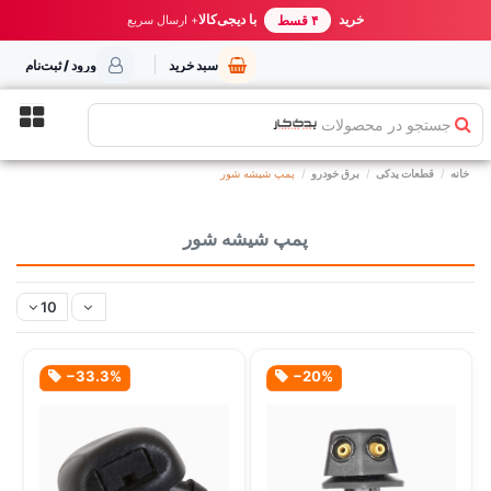
خرید مطمئن از یدک کار
خرید
با دیجی‌کالا
بهترین قیمت ایران
+ ارسال سریع
۴ قسط
سبد خرید
ورود / ثبت‌نام
جستجو در محصولات
خانه
قطعات یدکی
برق خودرو
پمپ شیشه شور
پمپ شیشه شور
10
‎−33.3%
‎−20%