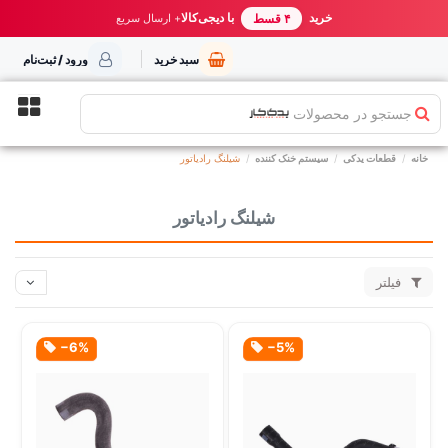
خرید مطمئن از یدک کار
خرید
با دیجی‌کالا
بهترین قیمت ایران
+ ارسال سریع
۴ قسط
سبد خرید
ورود / ثبت‌نام
جستجو در محصولات
خانه
قطعات یدکی
سیستم خنک کننده
شیلنگ رادیاتور
شیلنگ رادیاتور
فیلتر
‎−6%
‎−5%