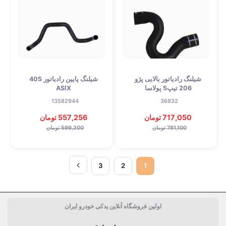
شیلنگ رادیاتور بالایی پژو
شیلنگ پایین رادیاتور 405
206 تیپ5 پولاسا
ASIX
13582944
36832
717,050 تومان
557,256 تومان
781,100 تومان
599,200 تومان
3
2
1
اولین فروشگاه آنلاین یدکی خودرو ایران