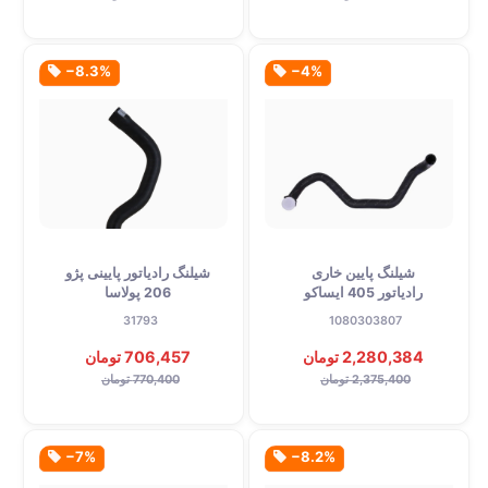
‎−8.3%
‎−4%
شیلنگ پایین خاری
شیلنگ رادیاتور پایینی پژو
رادیاتور 405 ایساکو
206 پولاسا
31793
1080303807
2,280,384 تومان
706,457 تومان
2,375,400 تومان
770,400 تومان
‎−7%
‎−8.2%