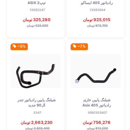
رادیاتور 405 ایساکو
تیپ2 ASIX
13582247
13582944
925,015 تومان
325,280 تومان
973,700 تومان
428,000 تومان
‎−5%
‎−7%
شیلنگ پایین خاری
شیلنگ پایین رادیاتور تندر
رادیاتور 405 Asix
ال90 جدید
3347
1080303807
756,276 تومان
2,663,230 تومان
813,200 تومان
2,803,400 تومان