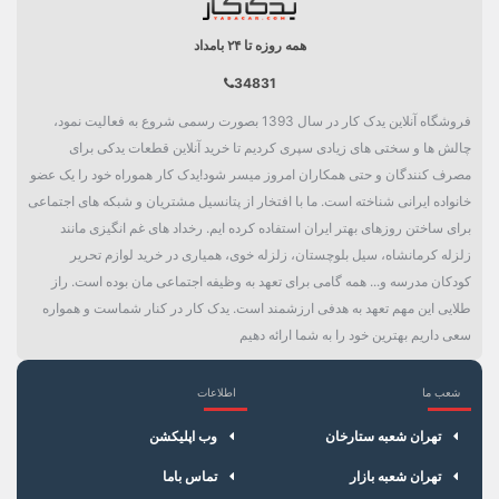
همه روزه تا ۲۴ بامداد
34831
فروشگاه آنلاین یدک کار در سال 1393 بصورت رسمی شروع به فعالیت نمود،
چالش ها و سختی های زیادی سپری کردیم تا خرید آنلاین قطعات یدکی برای
مصرف کنندگان و حتی همکاران امروز میسر شود!یدک کار هموراه خود را یک عضو
خانواده ایرانی شناخته است. ما با افتخار از پتانسیل مشتریان و شبکه های اجتماعی
برای ساختن روزهای بهتر ایران استفاده کرده ایم. رخداد های غم انگیزی مانند
زلزله کرمانشاه، سیل بلوچستان، زلزله خوی، همیاری در خرید لوازم تحریر
کودکان مدرسه و... همه گامی برای تعهد به وظیفه اجتماعی مان بوده است. راز
طلایی این مهم تعهد به هدفی ارزشمند است. یدک کار در کنار شماست و همواره
سعی داریم بهترین خود را به شما ارائه دهیم
شعب ما
اطلاعات
×
سبد خرید
تهران شعبه ستارخان
وب اپلیکشن
تهران شعبه بازار
تماس باما