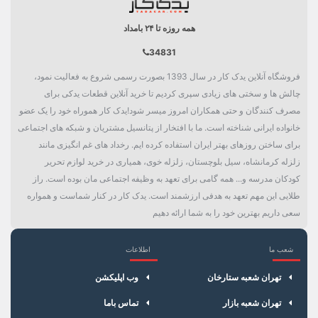
همه روزه تا ۲۴ بامداد
34831
فروشگاه آنلاین یدک کار در سال 1393 بصورت رسمی شروع به فعالیت نمود،
چالش ها و سختی های زیادی سپری کردیم تا خرید آنلاین قطعات یدکی برای
مصرف کنندگان و حتی همکاران امروز میسر شود!یدک کار هموراه خود را یک عضو
خانواده ایرانی شناخته است. ما با افتخار از پتانسیل مشتریان و شبکه های اجتماعی
برای ساختن روزهای بهتر ایران استفاده کرده ایم. رخداد های غم انگیزی مانند
زلزله کرمانشاه، سیل بلوچستان، زلزله خوی، همیاری در خرید لوازم تحریر
کودکان مدرسه و... همه گامی برای تعهد به وظیفه اجتماعی مان بوده است. راز
طلایی این مهم تعهد به هدفی ارزشمند است. یدک کار در کنار شماست و همواره
سعی داریم بهترین خود را به شما ارائه دهیم
شعب ما
اطلاعات
×
سبد خرید
تهران شعبه ستارخان
وب اپلیکشن
تهران شعبه بازار
تماس باما