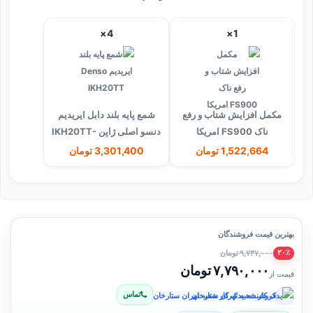
4×
1×
مکمل افزایش شتاب و رفع
شمع پایه بلند دابل ایریدیم
ناک FS900 امریکا
دنسو اصلی ژاپن IKH20TT-
4704
1,522,664 تومان
3,301,400 تومان
بهترین قیمت فروشندگان
۹,۷۳۷,۰۰۰ تومان
۲۰٪
۷,۷۹۰,۰۰۰ تومان
قیمت از
تماس
فروشنده: یدک کار شعبه تهران ستارخان