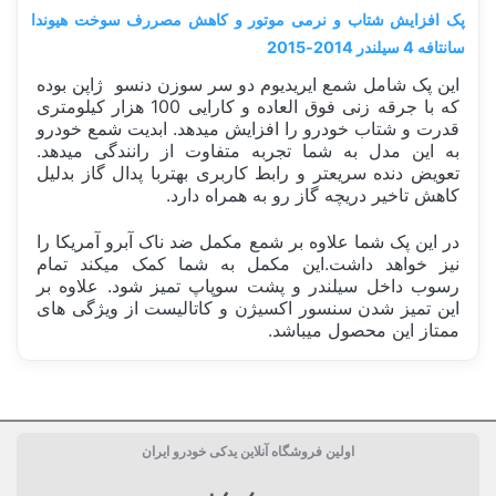
پک افزایش شتاب و نرمی موتور و کاهش مصررف سوخت هیوندا
سانتافه 4 سیلندر 2014-2015
این پک شامل شمع ایریدیوم دو سر سوزن دنسو ژاپن بوده
که با جرقه زنی فوق العاده و کارایی 100 هزار کیلومتری
قدرت و شتاب خودرو را افزایش میدهد. ابدیت شمع خودرو
به این مدل به شما تجربه متفاوت از رانندگی میدهد.
تعویض دنده سریعتر و رابط کاربری بهتربا پدال گاز بدلیل
کاهش تاخیر دریچه گاز رو به همراه دارد.
در این پک شما علاوه بر شمع مکمل ضد ناک آبرو آمریکا را
نیز خواهد داشت.این مکمل به شما کمک میکند تمام
رسوب داخل سیلندر و پشت سوپاپ تمیز شود. علاوه بر
این تمیز شدن سنسور اکسیژن و کاتالیست از ویژگی های
ممتاز این محصول میباشد.
دسته بندی
پک خودرویی
اولین فروشگاه آنلاین یدکی خودرو ایران
پک خودرویی
افزایش شتاب و قدرت