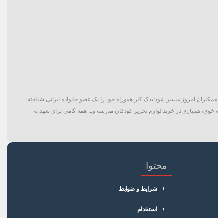
گان و حتی همکاران امروز میسر شود!یدک کار هموراه خود را یک عضو خانواده ایرانی شناخته
 خوی، همیاری در خرید لوازم تحریر کودکان مدرسه و... همه گامی برای تعهد به
محتوا
شرایط و ضوابط
استخدام