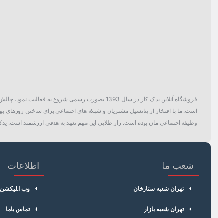
فروشگاه آنلاین یدک کار در سال 1393 بصورت رسمی ش
است. ما با افتخار از پتانسیل مشتریان و شبکه های اجتماعی برای ساختن روزهای بهتر
وظیفه اجتماعی مان بوده است. راز طلایی این مهم تعهد به هدفی ارزشمند است. یدک 
شعب ما
اطلاعات
تهران شعبه ستارخان
وب اپلیکشن
تهران شعبه بازار
تماس باما