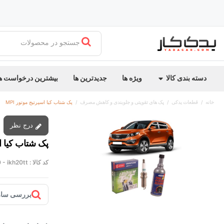
جستجو در محصولات
دسته بندی کالا
ویژه ها
جدیدترین ها
بیشترین درخواست ه
خانه
قطعات یدکی
پک های تقویتی و جلوبندی و کاهش مصرف
پک شتاب کیا اسپرتیج موتور MPI
درج نظر
پک شتاب کیا اس
کد کالا :
 - ikh20tt
بررسی ساز