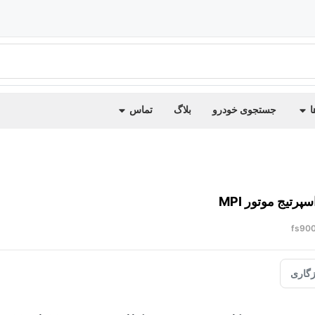
ا
جستجوی خودرو
بلاگ
تماس
پرتیج موتور MPI
fs900
گاری