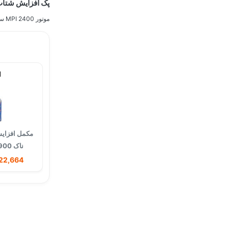
پک افزایش شتاب و 
موتور MPI 2400 سی سی
×
مکمل افزایش
ناک FS900 امریکا
1,522,664 ت