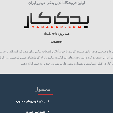
اولین فروشگاه آنلاین یدکی خودرو ایران
همه روزه تا ۲۴ بامداد
34831
روع به فعالیت نمود، چالش ها و سختی های زیادی سپری کردیم تا خرید آنلاین قطعات یدکی برای مصرف کنند
 ایران استفاده کرده ایم. رخداد های غم انگیزی مانند زلزله کرمانشاه، سیل بلوچستان، زلزله
کار در کنار شماست و همواره سعی داریم بهترین خود را به شما ارائه دهیم
محصول
یدکی خودروهای محبوب
دسترسی سریع