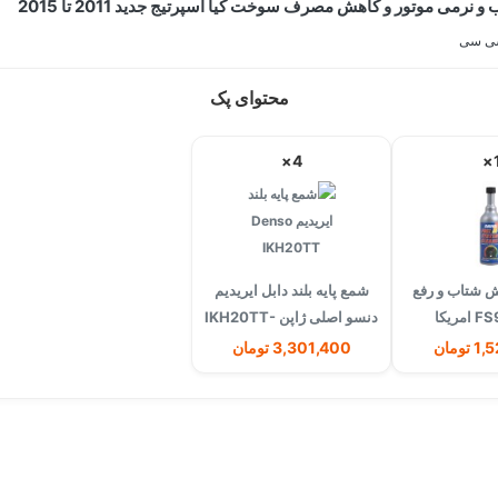
نرمی موتور و کاهش مصرف سوخت کیا اسپرتیج جدید 2011 تا 2015
محتوای پک
4×
1
 شتاب و رفع
شمع پایه بلند دابل ایریدیم
دنسو اصلی ژاپن IKH20TT-
4704
ومان
3,301,400 تومان