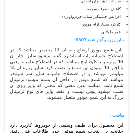
سازگار با هر نوع رانندگی
کاهش مصرف سوخت
افزایش چشمگیر شتاب خودرو(ویژه)
کارکرد بسیار ارام موتور
عمر طولانی
سایز رزوه و آچار شمع 9607 :
این شمع موتور ارتفاع پایه آن 19 میلیمتر میباشد که در
اصطلاح عامیانه پایه استاندارد گفته میشود،سایز آچار آن
16 میلیمتر یا 5/8 اینچ میباشد که در اصطلاح عامیانه یعنی
با آچار 16 میتوان این شمع را نصب کرد ،سایز رزوه آن 14
میلیمتر میباشد و در اصطلاح عامیانه سایز سر سیلندر
میباشد که شمع موتور در داخل آن بسته میشود.ترمینال
شمع ثابت میباشد بدین معنی که محلی که وایر روی آن
نصب میشود پیچی نیست و فقط وایر های نوع ترمینال
بزرگ به این شمع موتور متصل میشوند.
مناسب :
این محصول برای طیف وسیعی از خودروها کاربرد دارد
چنانچه در انتخاب شمع موتور خود اطلاعات فنی دقیق