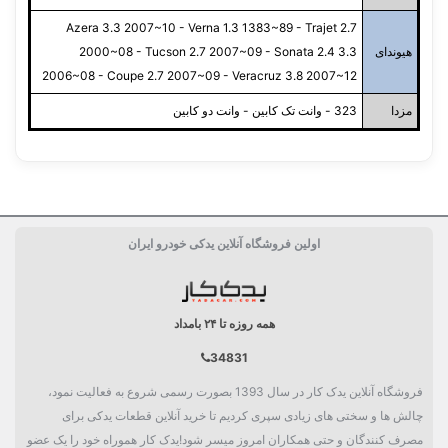
Azera 3.3 2007~10 - Verna 1.3 1383~89 - Trajet 2.7
هیوندای
2000~08 - Tucson 2.7 2007~09 - Sonata 2.4 3.3
2006~08 - Coupe 2.7 2007~09 - Veracruz 3.8 2007~12
مزدا
323 - وانت تک کابین - وانت دو کابین
سفارش من کی ارسال میشود؟
ساخت کشور
آلمان Germany
قیمت شمع موتور 1 عدد یا 1 دست؟
حداقل تعداد خرید شمع موتور
اولین فروشگاه آنلاین یدکی خودرو ایران
اندازه پایه
پایه استاندارد 19 میلی متر
جنس الکترود مرکزی
ایریدیم
همه روزه تا ۲۴ بامداد
قطر الکترود مرکزی
0.6 میلی متر
34831
شکل الکترود مرکزی
سوزنی
فروشگاه آنلاین یدک کار در سال 1393 بصورت رسمی شروع به فعالیت نمود،
جنس الکترود منفی
ایریدیم
چالش ها و سختی های زیادی سپری کردیم تا خرید آنلاین قطعات یدکی برای
مصرف کنندگان و حتی همکاران امروز میسر شود!یدک کار هموراه خود را یک عضو