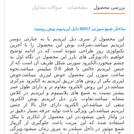
بررسی محصول
مشخصات
سوالات متداول
ساختار شمع سوزنی 9607 دابل ایریدیوم بوش روسیه:
این محصول از سری دبل ایریدیم یا به عبارتی دوسر
ایریدیم میباشد،،شرکت بوش این محصول را با آخرین
تکنولوژی روز طراحی نموده است که در ادامه توضیح
خواهیم داد،ویژگی های بارز این محصول در نگاه اول به
چشم میخورد،الکترود سوزنی شکل ظریف آن است که از
جنس ایریدیم خالص با قطر 0.6 میلیمتر میباشد،نحوه
ساخت سوزن این محصول جوش لیزری میباشد،جوش
لیزری یکی از روش های تزریق ایریدیم به الکترود مرکزی
میباشد،در این روش الکترود مقاوم تر و دارای طول عمر
بیشتر نسبت به شمع های پلاتیینیوم و ایریدیم در کلاس
مشابه میباشد،تفاوت بارز دبل ایریدیم بوش الکترود
منفی آن میباشد،این الکترود دارای خال بالا از جنس
ایریدیم میباشد،این ویژگی باعث تولید جرقه بسیار دقیق تر
در ولتاژ پایین میشود،در این محصول از ابکاری با نیکل
استفاده شده که این مزیت باعث جلوگیری از گریپاژ
شمع موتور در داخل سیلندر به مرور زمان میشود.ویژگی