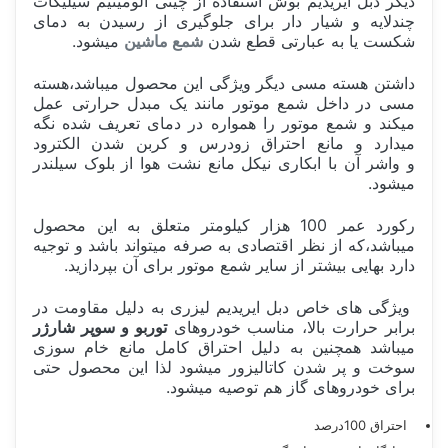
دیگر دبل ایریدیم بوش استفاده از چینی الومینیم سیلیکات
چندلایه و شیار دار برای جلوگیری از رسیدن به دمای
شکست یا به عبارتی قطع شدن
شمع ماشین
میشود.
داشتن هسته مسی دیگر ویژگی این محصول میباشد،هسته
مسی در داخل شمع موتور مانند یک مبدل حرارتی عمل
میکند و شمع موتور را همواره در دمای تعریف شده نگه
میدارد و مانع احتراق زودرس و کربن شدن الکترود
و واشر آن با ابکاری نیکل مانع نشت هوا از بلوک سیلندر
میشود.
رکورد عمر 100 هزار کیلومتر متعلق به این محصول
میباشد،که از نظر اقتصادی به صرفه میتواند باشد و توجیه
دارد بهایی بیشتر از سایر شمع موتور برای آن بپردازید.
ویژگی های خاص دبل ایریدیم لیزری به دلیل مقاومت در
برابر حرارت بالا، مناسب خودروهای
توربو و سوپر شارژر
میباشد همچنین به دلیل احتراق کامل مانع خام سوزی
سوخت و پر شدن کاتالیزور میشود لذا این محصول حتی
برای خودروهای گاز هم توصیه میشود.
احتراق 100درصد