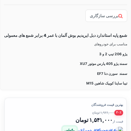
بررسی سازگاری
شمع پایه استاندارد دبل ایریدیم بوش آلمان با عمر 4 برابر شمع های معمولی
مناسب برای خودروهای
پژو 206 تیپ 2 و 3
سمند پژو 405 پارس موتور XU7
سمند سورن دنا EF7
تیبا ساینا کوییک شاهین M15
بهترین قیمت فروشندگان
۱,۹۲۶,۰۰۰ تومان
۲۰٪
۱,۵۴۱,۰۰۰ تومان
قیمت از
تماس
فروشنده: یدک‌کار شعبه آنلاین