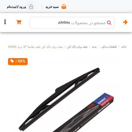
سبد خرید
ورود / ثبت‌نام
جستجو در محصولات
خانه
قطعات یدکی
بدنه
تیغه برف پاک کن
تیغه برف پاک کن عقب هایما S7 برند SAMA
‎−10%