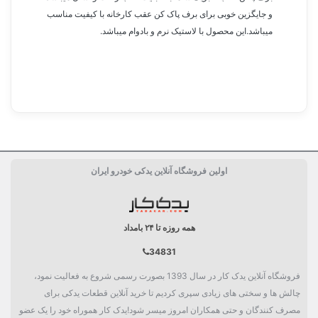
و جایگزین خوبی برای برف پاک کن عقب کارخانه با کیفیت مناسب
میباشد.این محصول با لاستیک نرم و بادوام میباشد.
ساخت کشور
چین China
اولین فروشگاه آنلاین یدکی خودرو ایران
مشخصات فنی
محافظت در برابر سرما و گرما,
پاک کنندگی منحصر بفرد, کلیپس
استاندارد
همه روزه تا ۲۴ بامداد
بسته بندی
جعبه تکی
34831
دسته بندی
تیغه برف پاکن
فروشگاه آنلاین یدک کار در سال 1393 بصورت رسمی شروع به فعالیت نمود،
چالش ها و سختی های زیادی سپری کردیم تا خرید آنلاین قطعات یدکی برای
مصرف کنندگان و حتی همکاران امروز میسر شود!یدک کار هموراه خود را یک عضو