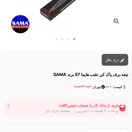
درج نظر
تیغه برف پاک کن عقب هایما S7 برند SAMA
به روز
فوری ( اکسپرس)
قیمت:
تهران