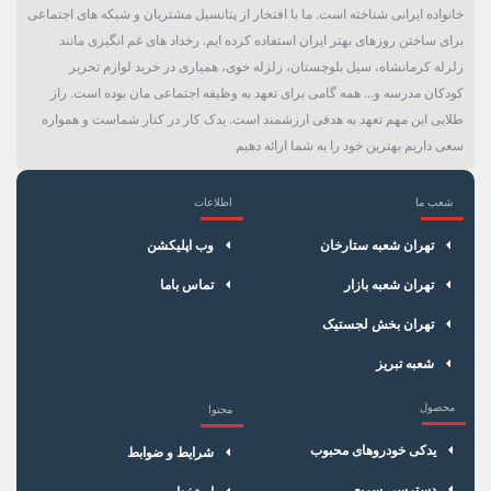
خانواده ایرانی شناخته است. ما با افتخار از پتانسیل مشتریان و شبکه های اجتماعی
برای ساختن روزهای بهتر ایران استفاده کرده ایم. رخداد های غم انگیزی مانند
زلزله کرمانشاه، سیل بلوچستان، زلزله خوی، همیاری در خرید لوازم تحریر
کودکان مدرسه و... همه گامی برای تعهد به وظیفه اجتماعی مان بوده است. راز
طلایی این مهم تعهد به هدفی ارزشمند است. یدک کار در کنار شماست و همواره
سعی داریم بهترین خود را به شما ارائه دهیم
شعب ما
اطلاعات
×
سبد خرید
تهران شعبه ستارخان
وب اپلیکشن
تهران شعبه بازار
تماس باما
تهران بخش لجستیک
شعبه تبریز
محصول
محتوا
یدکی خودروهای محبوب
شرایط و ضوابط
دسترسی سریع