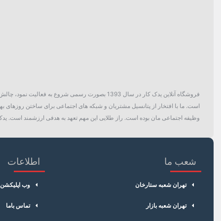
بسته بندی
دسته بندی
فروشگاه آنلاین یدک کار در سال 1393 بصورت رسمی ش
است. ما با افتخار از پتانسیل مشتریان و شبکه های اجتماعی برای ساختن روزهای بهتر
وظیفه اجتماعی مان بوده است. راز طلایی این مهم تعهد به هدفی ارزشمند است. یدک 
شعب ما
اطلاعات
تهران شعبه ستارخان
وب اپلیکشن
تهران شعبه بازار
تماس باما