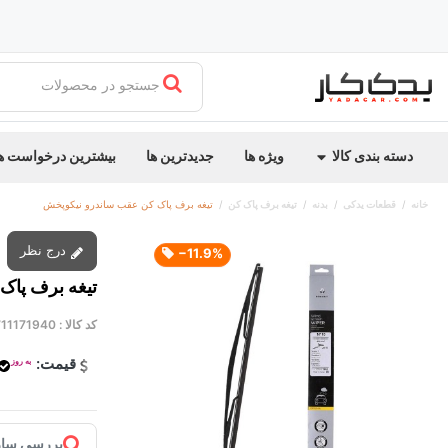
جستجو در محصولات
دسته بندی کالا
ویژه ها
جدیدترین ها
بیشترین درخواست ه
خانه
قطعات یدکی
بدنه
تیغه برف پاک کن
تیغه برف پاک کن عقب ساندرو نیکوپخش
درج نظر
‎−11.9%
تیغه برف پاک
کد کالا :
711171940
قیمت:
به روز
بررسی ساز