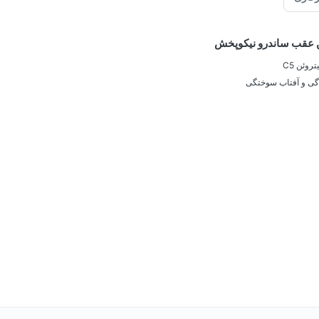
ن عقب ساندرو نیکوپخش
وئن C5
زدگی و آفتاب سوختگی