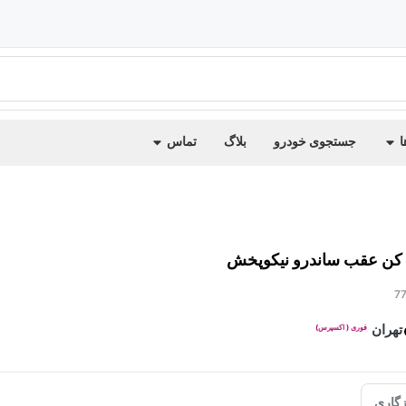
ا
جستجوی خودرو
بلاگ
تماس
 کن عقب ساندرو نیکوپخش
7
تهران
فوری ( اکسپرس)
گاری