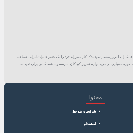
گان و حتی همکاران امروز میسر شود!یدک کار هموراه خود را یک عضو خانواده ایرانی شناخته
 خوی، همیاری در خرید لوازم تحریر کودکان مدرسه و... همه گامی برای تعهد به
محتوا
شرایط و ضوابط
استخدام