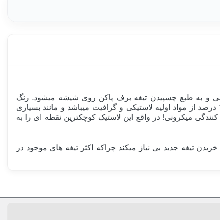
 طراحی شده ،این مزیت باعث سنگینی شاسی و به طبع چسپیدن تیغه برف پاکن روی شیشه میشود. رنگ
شاسی کوره ای میباشد،این مزین باعث میشود به مرور زمان رنگ پریدگی یا تغییر رنگ اتفاق نیافتد.طراحی این لاستیک بصورت 100 درصد از مواد اولیه لاستیکی و گرافیت میباشد و مانند بسیاری
 کنندگی میکرونی! در واقع این لاستیک کوچکترین نقطه ای را به
وم بودن در برابر سرما و گرما میباشد. این تیغه برف پاکن با عمر حداقل 3 سال شما را از خریدن تیغه جدید بی نیاز میکند چراکه اکثر تیغه های موجود در
و گرما, پاک کنندگی منحصر بفرد, کلیپس استاندارد