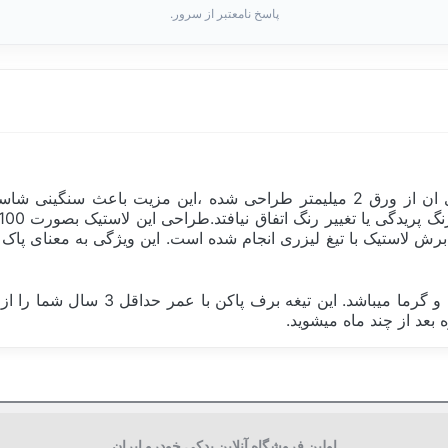
پاسخ نامعتبر از سرور.
این محصول از ساختار ویژه ای بهره مند میباشد. شاسی فلزی ان از ورق 2 میلیمتر
. برش لاستیک با تیغ لیزری انجام شده است. این ویژگی به معنای پاک
نکته مهم در طراحی لاستیک تیغه ها مقا
 بعد از چند ماه میشوید.
چین China
لاستیک گرافیتی, محافظت در برابر سرما 
اولین فروشگاه آنلاین یدکی خودرو ایران