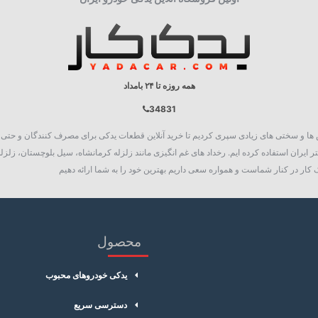
جعبه تکی
تیغه برف پاکن
همه روزه تا ۲۴ بامداد
34831
روع به فعالیت نمود، چالش ها و سختی های زیادی سپری کردیم تا خرید آنلاین قطعات یدکی برای مصرف کنند
 ایران استفاده کرده ایم. رخداد های غم انگیزی مانند زلزله کرمانشاه، سیل بلوچستان، زلزله
کار در کنار شماست و همواره سعی داریم بهترین خود را به شما ارائه دهیم
محصول
یدکی خودروهای محبوب
دسترسی سریع