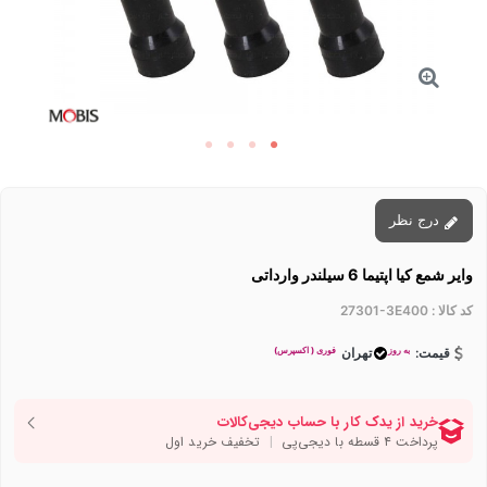
درج نظر
وایر شمع کیا اپتیما 6 سیلندر وارداتی
کد کالا :
27301-3E400
به روز
فوری ( اکسپرس)
قیمت:
تهران