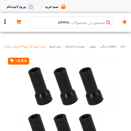
سبد خرید
ورود / ثبت‌نام
جستجو در محصولات
خانه
قطعات یدکی
موتور
سوخت و احتراق
وایر شمع
وایر شمع کیا اپتیما 6 سیلندر وارداتی
‎−2.6%