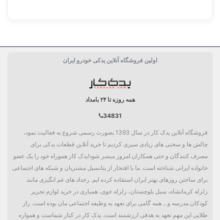
اولین فروشگاه آنلاین یدکی خودرو ایران
همه روزه تا ۲۴ بامداد
34831
فروشگاه آنلاین یدک کار در سال 1393 بصورت رسمی شروع به فعالیت نمود،
چالش ها و سختی های زیادی سپری کردیم تا خرید آنلاین قطعات یدکی برای
مصرف کنندگان و حتی همکاران امروز میسر شود!یدک کار هموراه خود را یک عضو
خانواده ایرانی شناخته است. ما با افتخار از پتانسیل مشتریان و شبکه های اجتماعی
برای ساختن روزهای بهتر ایران استفاده کرده ایم. رخداد های غم انگیزی مانند
زلزله کرمانشاه، سیل بلوچستان، زلزله خوی، همیاری در خرید لوازم تحریر
کودکان مدرسه و... همه گامی برای تعهد به وظیفه اجتماعی مان بوده است. راز
طلایی این مهم تعهد به هدفی ارزشمند است. یدک کار در کنار شماست و همواره