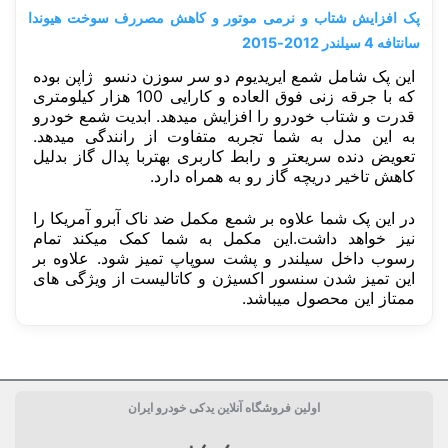
پک افزایش شتاب و نرمی موتور و کاهش مصررف سوخت هیوندا
سانتافه 4 سیلندر 2012-2015
این پک شامل شمع ایریدیوم دو سر سوزن دنسو ژاپن بوده
که با جرقه زنی فوق العاده و کارایی 100 هزار کیلومتری
قدرت و شتاب خودرو را افزایش میدهد. ابدیت شمع خودرو
به این مدل به شما تجربه متفاوت از رانندگی میدهد.
تعویض دنده سریعتر و رابط کاربری بهتربا پدال گاز بدلیل
کاهش تاخیر دریچه گاز رو به همراه دارد.
در این پک شما علاوه بر شمع مکمل ضد ناک آبرو آمریکا را
نیز خواهد داشت.این مکمل به شما کمک میکند تمام
رسوب داخل سیلندر و پشت سوپاپ تمیز شود. علاوه بر
این تمیز شدن سنسور اکسیژن و کاتالیست از ویژگی های
ممتاز این محصول میباشد.
دسته بندی
پک خودرویی
اولین فروشگاه آنلاین یدکی خودرو ایران
پک خودرویی
افزایش شتاب و قدرت