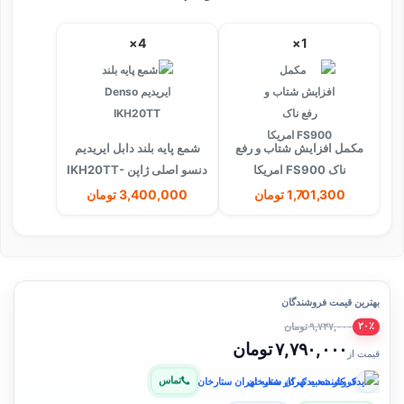
4×
1×
مکمل افزایش شتاب و رفع
شمع پایه بلند دابل ایریدیم
ناک FS900 امریکا
دنسو اصلی ژاپن IKH20TT-
4704
1,701,300 تومان
3,400,000 تومان
بهترین قیمت فروشندگان
۹,۷۳۷,۰۰۰ تومان
۲۰٪
۷,۷۹۰,۰۰۰ تومان
قیمت از
تماس
فروشنده: یدک کار شعبه تهران ستارخان