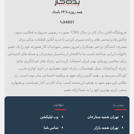
همه روزه تا ۲۴ بامداد
34831
فروشگاه آنلاین یدک کار در سال 1393 بصورت رسمی شروع به فعالیت نمود،
چالش ها و سختی های زیادی سپری کردیم تا خرید آنلاین قطعات یدکی برای
مصرف کنندگان و حتی همکاران امروز میسر شود!یدک کار هموراه خود را یک عضو
خانواده ایرانی شناخته است. ما با افتخار از پتانسیل مشتریان و شبکه های اجتماعی
برای ساختن روزهای بهتر ایران استفاده کرده ایم. رخداد های غم انگیزی مانند
زلزله کرمانشاه، سیل بلوچستان، زلزله خوی، همیاری در خرید لوازم تحریر
کودکان مدرسه و... همه گامی برای تعهد به وظیفه اجتماعی مان بوده است. راز
طلایی این مهم تعهد به هدفی ارزشمند است. یدک کار در کنار شماست و همواره
سعی داریم بهترین خود را به شما ارائه دهیم
شعب ما
اطلاعات
×
سبد خرید
تهران شعبه ستارخان
وب اپلیکشن
تهران شعبه بازار
تماس باما