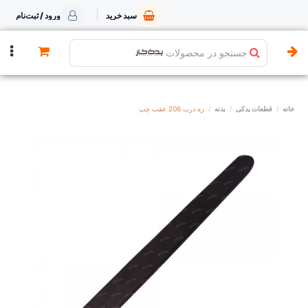
سبد خرید
ورود / ثبت‌نام
جستجو در محصولات
خانه
قطعات یدکی
بدنه
زه درب 206 عقب چپ