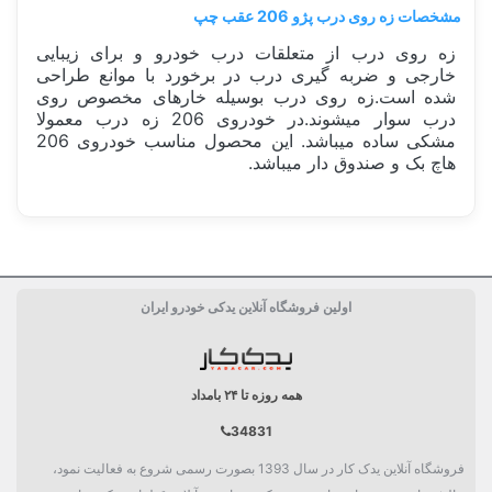
مشخصات زه روی درب پژو 206 عقب چپ
زه روی درب از متعلقات درب خودرو و برای زیبایی
خارجی و ضربه گیری درب در برخورد با موانع طراحی
شده است.زه روی درب بوسیله خارهای مخصوص روی
درب سوار میشوند.در خودروی 206 زه درب معمولا
مشکی ساده میباشد. این محصول مناسب خودروی 206
هاچ بک و صندوق دار میباشد.
ساخت کشور
ایران Iran
اولین فروشگاه آنلاین یدکی خودرو ایران
دسته بندی
بدنه
همه روزه تا ۲۴ بامداد
34831
فروشگاه آنلاین یدک کار در سال 1393 بصورت رسمی شروع به فعالیت نمود،