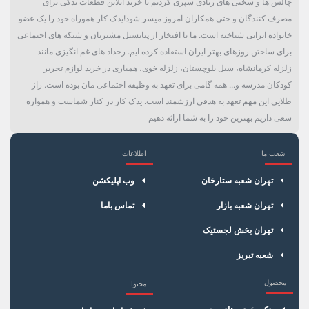
چالش ها و سختی های زیادی سپری کردیم تا خرید آنلاین قطعات یدکی برای
مصرف کنندگان و حتی همکاران امروز میسر شود!یدک کار هموراه خود را یک عضو
خانواده ایرانی شناخته است. ما با افتخار از پتانسیل مشتریان و شبکه های اجتماعی
برای ساختن روزهای بهتر ایران استفاده کرده ایم. رخداد های غم انگیزی مانند
زلزله کرمانشاه، سیل بلوچستان، زلزله خوی، همیاری در خرید لوازم تحریر
کودکان مدرسه و... همه گامی برای تعهد به وظیفه اجتماعی مان بوده است. راز
طلایی این مهم تعهد به هدفی ارزشمند است. یدک کار در کنار شماست و همواره
سعی داریم بهترین خود را به شما ارائه دهیم
شعب ما
اطلاعات
×
سبد خرید
تهران شعبه ستارخان
وب اپلیکشن
تهران شعبه بازار
تماس باما
تهران بخش لجستیک
شعبه تبریز
محصول
محتوا