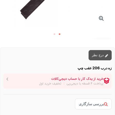
توقف عرضه
درج نظر
زه درب 206 عقب چپ
بررسی سازگاری