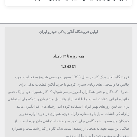
ساخت کشور
آمریکا USA
اولین فروشگاه آنلاین یدکی خودرو ایران
حجم خالص
85 گرم
دسته بندی
واشر ساز و چسب
همه روزه تا ۲۴ بامداد
34831
فروشگاه آنلاین یدک کار در سال 1393 بصورت رسمی شروع به فعالیت نمود،
چالش ها و سختی های زیادی سپری کردیم تا خرید آنلاین قطعات یدکی برای
مصرف کنندگان و حتی همکاران امروز میسر شود!یدک کار هموراه خود را یک عضو
خانواده ایرانی شناخته است. ما با افتخار از پتانسیل مشتریان و شبکه های اجتماعی
برای ساختن روزهای بهتر ایران استفاده کرده ایم. رخداد های غم انگیزی مانند
زلزله کرمانشاه، سیل بلوچستان، زلزله خوی، همیاری در خرید لوازم تحریر
کودکان مدرسه و... همه گامی برای تعهد به وظیفه اجتماعی مان بوده است. راز
طلایی این مهم تعهد به هدفی ارزشمند است. یدک کار در کنار شماست و همواره
سعی داریم بهترین خود را به شما ارائه دهیم