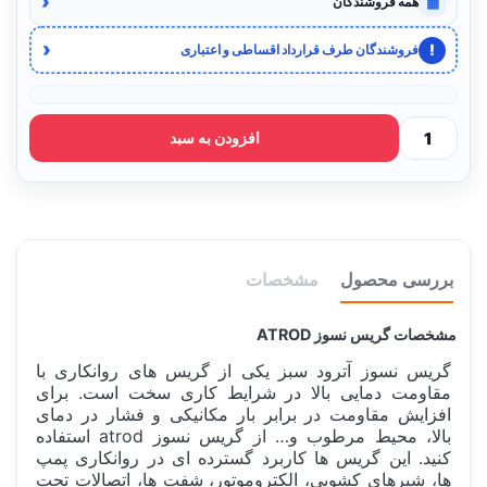
‹
▦
همه فروشندگان
‹
!
فروشندگان طرف قرارداد اقساطی و اعتباری
افزودن به سبد
بررسی محصول
مشخصات
مشخصات گریس نسوز ATROD
گریس نسوز آترود سبز
یکی از گریس های روانکاری با
مقاومت دمایی بالا در شرایط کاری سخت است. برای
افزایش مقاومت در برابر بار مکانیکی و فشار در دمای
بالا، محیط مرطوب و… از گریس نسوز atrod استفاده
کنید. این گریس ها کاربرد گسترده ای در روانکاری پمپ
ها، شیرهای کشویی، الکتروموتور، شفت ها، اتصالات تحت