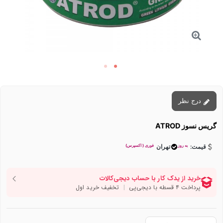
درج نظر
گریس نسوز ATROD
به روز
فوری ( اکسپرس)
قیمت:
تهران