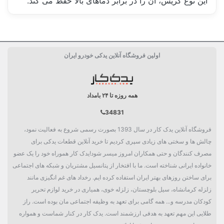
این نوع گریس، آن را در برابر دماهای بالا حفظ می کند.
ساخت کشور
ایران Iran
اولین فروشگاه آنلاین یدکی خودرو ایران
همه روزه تا ۲۴ بامداد
34831
فروشگاه آنلاین یدک کار در سال 1393 بصورت رسمی شروع به فعالیت نمود،
چالش ها و سختی های زیادی سپری کردیم تا خرید آنلاین قطعات یدکی برای
مصرف کنندگان و حتی همکاران امروز میسر شود!یدک کار هموراه خود را یک عضو
خانواده ایرانی شناخته است. ما با افتخار از پتانسیل مشتریان و شبکه های اجتماعی
برای ساختن روزهای بهتر ایران استفاده کرده ایم. رخداد های غم انگیزی مانند
زلزله کرمانشاه، سیل بلوچستان، زلزله خوی، همیاری در خرید لوازم تحریر
کودکان مدرسه و... همه گامی برای تعهد به وظیفه اجتماعی مان بوده است. راز
طلایی این مهم تعهد به هدفی ارزشمند است. یدک کار در کنار شماست و همواره