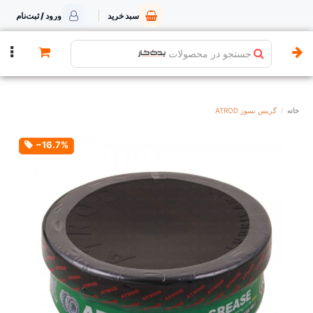
سبد خرید
ورود / ثبت‌نام
جستجو در محصولات
خانه
گریس نسوز ATROD
‎−16.7%