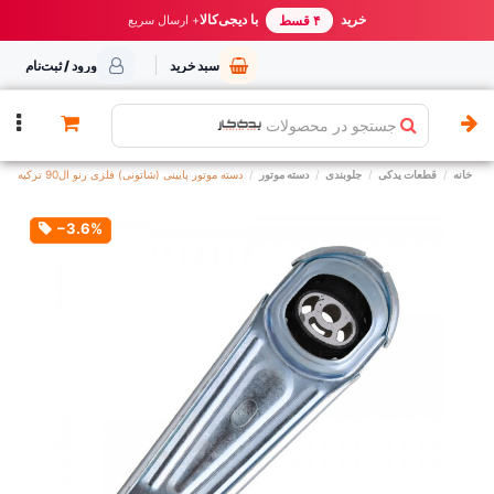
خرید مطمئن از یدک کار
خرید
با دیجی‌کالا
بهترین قیمت ایران
+ ارسال سریع
۴ قسط
سبد خرید
ورود / ثبت‌نام
جستجو در محصولات
خانه
قطعات یدکی
جلوبندی
دسته موتور
دسته موتور پایینی (شاتونی) فلزی رنو ال90 ترکیه
‎−3.6%