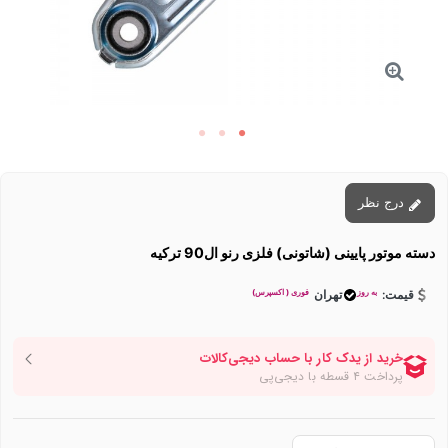
درج نظر
دسته موتور پایینی (شاتونی) فلزی رنو ال90 ترکیه
به روز
فوری ( اکسپرس)
قیمت:
تهران