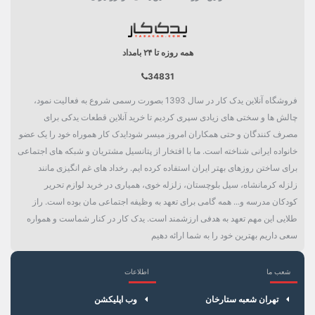
همه روزه تا ۲۴ بامداد
34831
فروشگاه آنلاین یدک کار در سال 1393 بصورت رسمی شروع به فعالیت نمود،
چالش ها و سختی های زیادی سپری کردیم تا خرید آنلاین قطعات یدکی برای
مصرف کنندگان و حتی همکاران امروز میسر شود!یدک کار هموراه خود را یک عضو
خانواده ایرانی شناخته است. ما با افتخار از پتانسیل مشتریان و شبکه های اجتماعی
برای ساختن روزهای بهتر ایران استفاده کرده ایم. رخداد های غم انگیزی مانند
زلزله کرمانشاه، سیل بلوچستان، زلزله خوی، همیاری در خرید لوازم تحریر
کودکان مدرسه و... همه گامی برای تعهد به وظیفه اجتماعی مان بوده است. راز
طلایی این مهم تعهد به هدفی ارزشمند است. یدک کار در کنار شماست و همواره
سعی داریم بهترین خود را به شما ارائه دهیم
شعب ما
اطلاعات
×
سبد خرید
تهران شعبه ستارخان
وب اپلیکشن