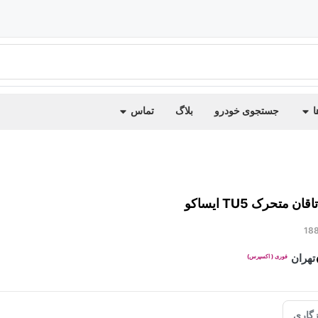
ا
جستجوی خودرو
بلاگ
تماس
متحرک TU5 ایساکو
18
تهران
فوری ( اکسپرس)
گاری