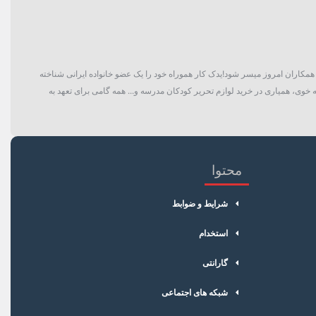
گان و حتی همکاران امروز میسر شود!یدک کار هموراه خود را یک عضو خانواده ایرانی شناخته
 خوی، همیاری در خرید لوازم تحریر کودکان مدرسه و... همه گامی برای تعهد به
محتوا
شرایط و ضوابط
استخدام
گارانتی
شبکه های اجتماعی