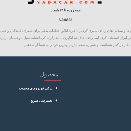
همه روزه تا ۲۴ بامداد
34831
روع به فعالیت نمود، چالش ها و سختی های زیادی سپری کردیم تا خرید آنلاین قطعات یدکی برای مصرف کنند
 ایران استفاده کرده ایم. رخداد های غم انگیزی مانند زلزله کرمانشاه، سیل بلوچستان، زلزله
کار در کنار شماست و همواره سعی داریم بهترین خود را به شما ارائه دهیم
محصول
یدکی خودروهای محبوب
دسترسی سریع