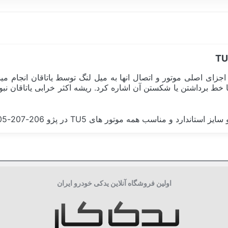
جزای اصلی موتور و اتصال انها به میل لنگ توسط یاتاقان انجام می
ا خط برداشتن یا شکستن آن اشاره کرد. ریشه اکثر خرابی یاتاقان نبو
 های TU5 در پژو 206-207-405-پارس-رانا-اچ سی کراس میباشد.
چین China
سیلندر و متعلقات
اولین فروشگاه آنلاین یدکی خودرو ایران