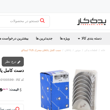
جستجو در محصولات
دسته بندی کالا
ویژه ها
جدیدترین ها
بیشترین درخواست ه
خانه
قطعات یدکی
موتور
یاتاقان
دست کامل یاتاقان متحرک TU5 ایساکو
درج نظر
دست کامل یاتاقان 
کد کالا :
80100599
قیمت:
به روز
بررسی ساز