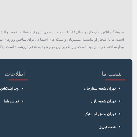
فروشگاه آنلاین یدک کار در سال 1393 بصورت رسمی ش
است. ما با افتخار از پتانسیل مشتریان و شبکه های اجتماعی برای ساختن روزهای بهتر
وظیفه اجتماعی مان بوده است. راز طلایی این مهم تعهد به هدفی ارزشمند است. یدک 
شعب ما
اطلاعات
تهران شعبه ستارخان
وب اپلیکشن
تهران شعبه بازار
تماس باما
تهران بخش لجستیک
شعبه تبریز