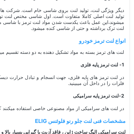
دیگر ویژگی لنت، تولید لنت بروی شاسی خام است. شرکت های 
تولید لنت اصلی کاملا متفاوت است. اول شاسی مختص لنت تولید
میشوند،این عمل باعث یکدست شدن مواد لنت ترمز با شاسی میش
لنت ترک برداشته و حتی از شاسی کنده میشود.
انواع لنت ترمز خودرو
لنت های ترمز بسته به مواد تشکیل دهنده به دو دسته تقسیم می
1- لنت ترمز پایه فلزی
در لنت ترمز های پایه فلزی، جهت انسجام و تبادل حرارت دیسک و
فلزات را در داخل آن میبینید.
2-لنت ترمز پایه سرامیکی
در لنت های سرامیکی از مواد مصنوعی خاصی استفاده میکنند که ن
مشخصات فنی لنت جلو رنو فلوئنس ELIG
لنت سرامیکی الیگ ساخت ژاپن ، فاقد آزبت با گیرایی بسیار بالا و سازگار با سیستم ABS، و مناس