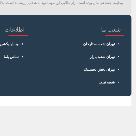
وظیفه اجتماعی مان بوده است. راز طلایی این مهم تعهد به هدفی ارزشمند است. یدک 
شعب ما
اطلاعات
تهران شعبه ستارخان
وب اپلیکشن
تهران شعبه بازار
تماس باما
تهران بخش لجستیک
شعبه تبریز