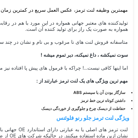
مهمترین وظیفه لنت ترمز، عکس العمل سریع در کمترین زمان
تولیدکننده های معتبر جهانی همواره در این مورد با هم در رق
همواره به صورت یک راز برای تولید کننده آن است.
متاسفانه فروش لنت های نا مرغوب و بی نام و نشان در چند سال اخیر در ایران بسیار رواج پیدا 
سوت نمیکشه ، داغ نمیکنه، دیر تموم میشه !
اما اینها کافی نیست...! چراکه با فرمول های پیش پا افتاده نیز 
مهم ترین ویژگی های یک لنت ترمز عبارتند از :‌
سازگار بودن آن با سیستم ABS
داشتن کوتاه ترین خط ترمز
حفاطت از دیسک چرخ و جلوگیری از خوردگی دیسک
ویژگی لنت ترمز جلو رنو فلوئنس
نشان ازین ماده استفاده میکنند. در حالیکه شرکت های OE از طریق فرمول های خاص و هزینه بر به این ویژگی میرسند و این باعث تفاوت قیمت لنت اصلی با لنت تقلبی میشود.