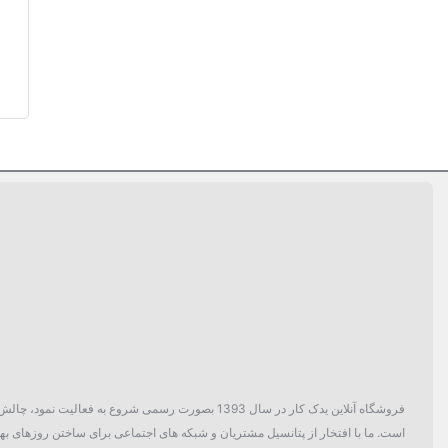
فروشگاه آنلاین یدک کار در سال 1393 بصورت رسمی ش
است. ما با افتخار از پتانسیل مشتریان و شبکه های اجتماعی برای ساختن روزهای بهتر