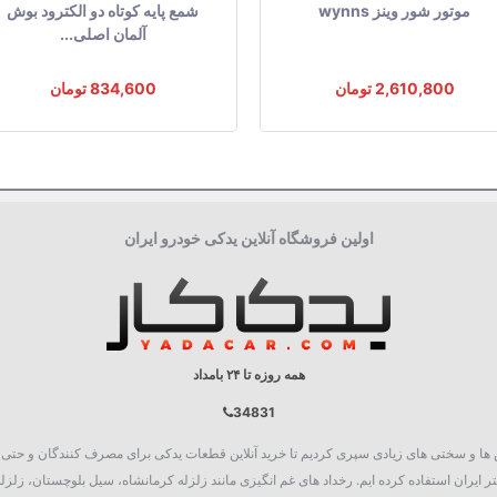
موتور شور وینز wynns
شمع پایه کوتاه دو الکترود بوش
آلمان اصلی...
2,610,800 تومان
834,600 تومان
اولین فروشگاه آنلاین یدکی خودرو ایران
همه روزه تا ۲۴ بامداد
34831
روع به فعالیت نمود، چالش ها و سختی های زیادی سپری کردیم تا خرید آنلاین قطعات یدکی برای مصرف کنند
 ایران استفاده کرده ایم. رخداد های غم انگیزی مانند زلزله کرمانشاه، سیل بلوچستان، زلزله