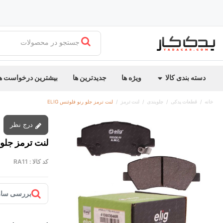
جستجو در محصولات
دسته بندی کالا
ویژه ها
جدیدترین ها
بیشترین درخواست ه
خانه
قطعات یدکی
جلوبندی
لنت ترمز
لنت ترمز جلو رنو فلوئنس ELIG
درج نظر
لنت ترمز جلو رن
کد کالا :
RA11
بررسی ساز