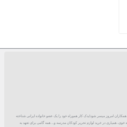
گان و حتی همکاران امروز میسر شود!یدک کار هموراه خود را یک عضو خانواده ایرانی شناخته
 خوی، همیاری در خرید لوازم تحریر کودکان مدرسه و... همه گامی برای تعهد به