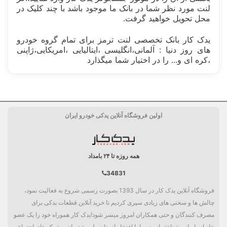
لنت مورد نظر شما در بانک ما موجود باشد با چند کلیک در
محل تحویل خواهید گرفت.
یدک کار بانک تخصصی لنت ترمز برای تمام گروه خودرو
های روز دنیا : آلمانی،انگلیسی ،ایتالیایی ،امریکایی،ژاپنی
،کره ای و... را در اختیار شما میگذارد
ساخت کشور
مکزیک Mexico
اولین فروشگاه آنلاین یدکی خودرو ایران
مشخصات فنی لنت
مسی, فاقد آزبت
دسته بندی
سیستم ترمز
همه روزه تا ۲۴ بامداد
34831
فروشگاه آنلاین یدک کار در سال 1393 بصورت رسمی شروع به فعالیت نمود،
چالش ها و سختی های زیادی سپری کردیم تا خرید آنلاین قطعات یدکی برای
مصرف کنندگان و حتی همکاران امروز میسر شود!یدک کار هموراه خود را یک عضو
خانواده ایرانی شناخته است. ما با افتخار از پتانسیل مشتریان و شبکه های اجتماعی