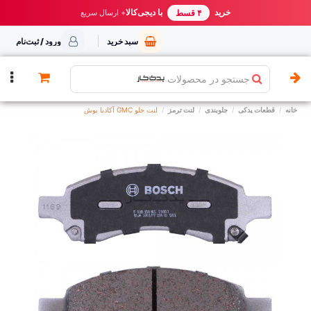
خرید مطمئن از یدک کار
خرید
با دیجی‌کالا
بهترین قیمت ایران
+ ارسال سریع
۴ قسط
سبد خرید
ورود / ثبت‌نام
جستجو در محصولات
خانه
قطعات یدکی
جلوبندی
لنت ترمز
لنت جلو GMC آکادیا بوش