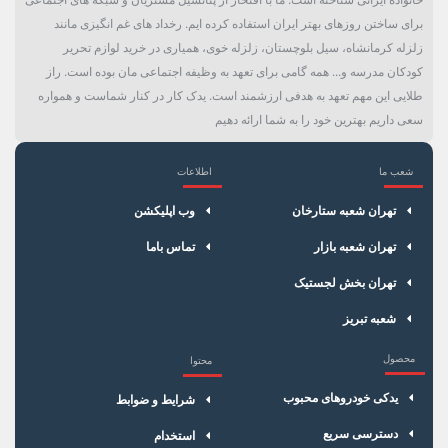
برای ساختن روزهای بهتر ایران استفاده کرده ایم. رخداد های غم انگیزی مانند
زلزله کرمانشاه، سیل بلوچستان، زلزله خوی، همیاری در خرید لوازم تحریر
کودکان مدرسه و... همه گامی برای تعهد به وظیفه اجتماعی مان بوده است. راز
طلایی این مهم تعهد به هدفی ارزشمند است. یدک کار در کنار شماست و همواره
سعی داریم بهترین خود را به شما ارائه دهیم
شعب ما
اطلاعات
×
سبد خرید
تهران شعبه ستارخان
وب اپلیکشن
تهران شعبه بازار
تماس باما
تهران بخش لجستیک
شعبه تبریز
محصول
محتوا
یدکی خودروهای محبوب
شرایط و ضوابط
دسترسی سریع
استخدام