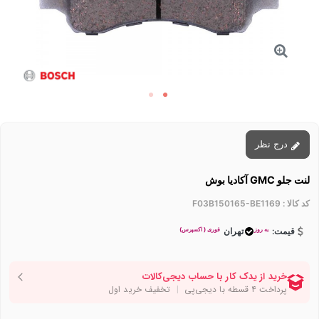
درج نظر
لنت جلو GMC آکادیا بوش
کد کالا :
F03B150165-BE1169
به روز
فوری ( اکسپرس)
قیمت:
تهران