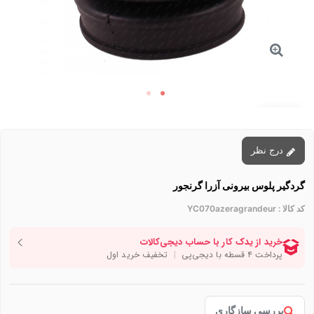
توقف عرضه
درج نظر
گردگیر پلوس بیرونی آزرا گرنجور
کد کالا :
YC070azeragrandeur
بررسی سازگاری