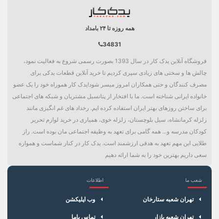
دسته بندی
جلوبندی و تعلیق
همه روزه تا ۲۴ بامداد
34831
فروشگاه آنلاین یدک کار در سال 1393 بصورت رسمی شروع به فعالیت نمود،
چالش ها و سختی های زیادی سپری کردیم تا خرید آنلاین قطعات یدکی برای
مصرف کنندگان و حتی همکاران امروز میسر شود!یدک کار هموراه خود را یک عضو
خانواده ایرانی شناخته است. ما با افتخار از پتانسیل مشتریان و شبکه های اجتماعی
برای ساختن روزهای بهتر ایران استفاده کرده ایم. رخداد های غم انگیزی مانند
زلزله کرمانشاه، سیل بلوچستان، زلزله خوی، همیاری در خرید لوازم تحریر
کودکان مدرسه و... همه گامی برای تعهد به وظیفه اجتماعی مان بوده است. راز
طلایی این مهم تعهد به هدفی ارزشمند است. یدک کار در کنار شماست و همواره
سعی داریم بهترین خود را به شما ارائه دهیم
شعب ما
اطلاعات
×
سبد خرید
تهران شعبه ستارخان
وب اپلیکشن
تهران شعبه بازار
تماس باما