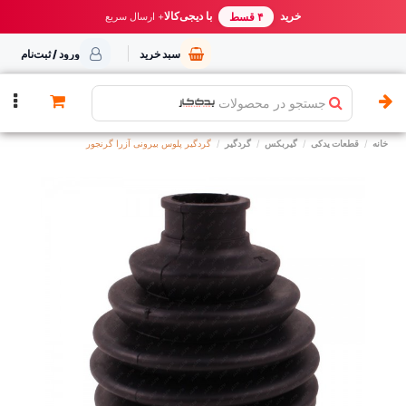
خرید مطمئن از یدک کار
خرید
با دیجی‌کالا
بهترین قیمت ایران
+ ارسال سریع
۴ قسط
سبد خرید
ورود / ثبت‌نام
جستجو در محصولات
خانه
قطعات یدکی
گیربکس
گردگیر
گردگیر پلوس بیرونی آزرا گرنجور