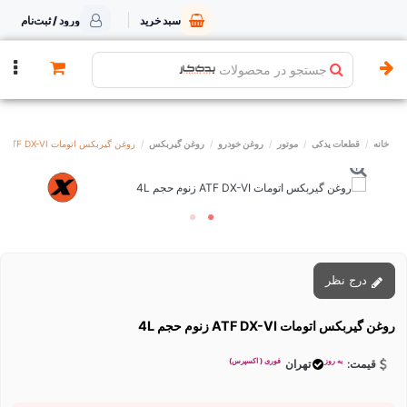
سبد خرید
ورود / ثبت‌نام
جستجو در محصولات
خانه
قطعات یدکی
موتور
روغن خودرو
روغن گیربکس
روغن گیربکس اتومات ATF DX-VI زنوم حجم 4L
درج نظر
روغن گیربکس اتومات ATF DX-VI زنوم حجم 4L
به روز
فوری ( اکسپرس)
قیمت:
تهران