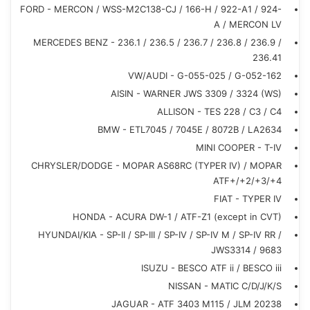
FORD - MERCON / WSS-M2C138-CJ / 166-H / 922-A1 / 924-
A / MERCON LV
MERCEDES BENZ - 236.1 / 236.5 / 236.7 / 236.8 / 236.9 /
236.41
VW/AUDI - G-055-025 / G-052-162
AISIN - WARNER JWS 3309 / 3324 (WS)
ALLISON - TES 228 / C3 / C4
BMW - ETL7045 / 7045E / 8072B / LA2634
MINI COOPER - T-IV
CHRYSLER/DODGE - MOPAR AS68RC (TYPER IV) / MOPAR
ATF+/+2/+3/+4
FIAT - TYPER IV
HONDA - ACURA DW-1 / ATF-Z1 (except in CVT)
HYUNDAI/KIA - SP-II / SP-III / SP-IV / SP-IV M / SP-IV RR /
JWS3314 / 9683
ISUZU - BESCO ATF ii / BESCO iii
NISSAN - MATIC C/D/J/K/S
JAGUAR - ATF 3403 M115 / JLM 20238