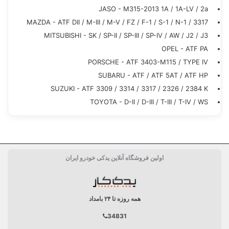
JASO - M315-2013 1A / 1A-LV / 2a
MAZDA - ATF DII / M-III / M-V / FZ / F-1 / S-1 / N-1 / 3317
MITSUBISHI - SK / SP-II / SP-III / SP-IV / AW / J2 / J3
OPEL - ATF PA
PORSCHE - ATF 3403-M115 / TYPE IV
SUBARU - ATF / ATF 5AT / ATF HP
SUZUKI - ATF 3309 / 3314 / 3317 / 2326 / 2384 K
TOYOTA - D-II / D-III / T-III / T-IV / WS
ساخت کشور
بلژیک Belgium
اولین فروشگاه آنلاین یدکی خودرو ایران
حجم خالص
4 لیتر
دسته بندی
روغن و روان کننده
همه روزه تا ۲۴ بامداد
34831