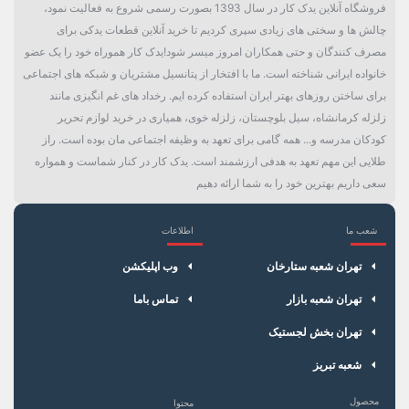
فروشگاه آنلاین یدک کار در سال 1393 بصورت رسمی شروع به فعالیت نمود،
چالش ها و سختی های زیادی سپری کردیم تا خرید آنلاین قطعات یدکی برای
مصرف کنندگان و حتی همکاران امروز میسر شود!یدک کار هموراه خود را یک عضو
خانواده ایرانی شناخته است. ما با افتخار از پتانسیل مشتریان و شبکه های اجتماعی
برای ساختن روزهای بهتر ایران استفاده کرده ایم. رخداد های غم انگیزی مانند
زلزله کرمانشاه، سیل بلوچستان، زلزله خوی، همیاری در خرید لوازم تحریر
کودکان مدرسه و... همه گامی برای تعهد به وظیفه اجتماعی مان بوده است. راز
طلایی این مهم تعهد به هدفی ارزشمند است. یدک کار در کنار شماست و همواره
سعی داریم بهترین خود را به شما ارائه دهیم
شعب ما
اطلاعات
×
سبد خرید
تهران شعبه ستارخان
وب اپلیکشن
تهران شعبه بازار
تماس باما
تهران بخش لجستیک
شعبه تبریز
محصول
محتوا