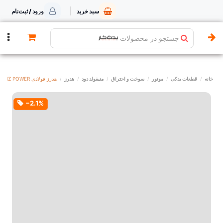
سبد خرید
ورود / ثبت‌نام
جستجو در محصولات
خانه
قطعات یدکی
موتور
سوخت و احتراق
منیفولد دود
هدرز
هدرز فولادی ELX1800 HZ POWER
‎−2.1%