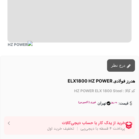
درج نظر
هدرز فولادی ELX1800 HZ POWER
کد کالا :
HZ POWER ELX 1800 Steel
به روز
فوری ( اکسپرس)
قیمت:
تهران