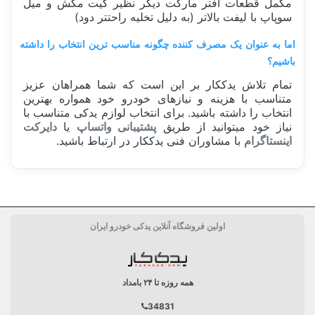
مکمل قطعات افتر مارکت دیگر نظیر کیت مکش و میل
سوپاپ با لیفت بالاتر (به دلیل تخلیه راحتتر دود)
اما به عنوان یک مصرف کننده چگونه مناسب ترین انتخاب را داشته
باشیم؟
تمام تلاش یدککار بر این است که شما همراهان عزیز
متناسب با هزینه و نیازهای خودرو خود همواره بهترین
انتخاب را داشته باشید. برای انتخاب لوازم یدکی متناسب با
نیاز خود میتوانید از طریق
پشتیبانی واتساپ
یا
دایرکت
اینستاگرام
با مشاوران فنی یدککار در ارتباط باشید.
ساخت کشور
ایران Iran
اولین فروشگاه آنلاین یدکی خودرو ایران
کارکرد
90 هزار کیلومتر
بسته بندی
جعبه تکی
همه روزه تا ۲۴ بامداد
34831