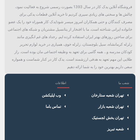
فروشگاه آنلاین یدک کار در سال 1393 بصورت رسمی شروع به فعالیت نمود،
چالش ها و سختی های زیادی سپری کردیم تا خرید آنلاین قطعات یدکی برای
مصرف کنندگان و حتی همکاران امروز میسر شود!یدک کار هموراه خود را یک عضو
خانواده ایرانی شناخته است. ما با افتخار از پتانسیل مشتریان و شبکه های اجتماعی
برای ساختن روزهای بهتر ایران استفاده کرده ایم. رخداد های غم انگیزی مانند
زلزله کرمانشاه، سیل بلوچستان، زلزله خوی، همیاری در خرید لوازم تحریر
کودکان مدرسه و... همه گامی برای تعهد به وظیفه اجتماعی مان بوده است. راز
طلایی این مهم تعهد به هدفی ارزشمند است. یدک کار در کنار شماست و همواره
سعی داریم بهترین خود را به شما ارائه دهیم
شعب ما
اطلاعات
×
سبد خرید
تهران شعبه ستارخان
وب اپلیکشن
تهران شعبه بازار
تماس باما
تهران بخش لجستیک
شعبه تبریز