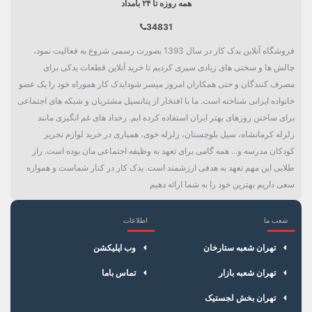
همه روزه تا ۲۴ بامداد
34831
فروشگاه آنلاین یدک کار در سال 1393 بصورت رسمی شروع به فعالیت نمود،
چالش ها و سختی های زیادی سپری کردیم تا خرید آنلاین قطعات یدکی برای
مصرف کنندگان و حتی همکاران امروز میسر شود!یدک کار هموراه خود را یک عضو
خانواده ایرانی شناخته است. ما با افتخار از پتانسیل مشتریان و شبکه های اجتماعی
برای ساختن روزهای بهتر ایران استفاده کرده ایم. رخداد های غم انگیزی مانند
زلزله کرمانشاه، سیل بلوچستان، زلزله خوی، همیاری در خرید لوازم تحریر
کودکان مدرسه و... همه گامی برای تعهد به وظیفه اجتماعی مان بوده است. راز
طلایی این مهم تعهد به هدفی ارزشمند است. یدک کار در کنار شماست و همواره
سعی داریم بهترین خود را به شما ارائه دهیم
شعب ما
اطلاعات
×
سبد خرید
تهران شعبه ستارخان
وب اپلیکشن
تهران شعبه بازار
تماس باما
تهران بخش لجستیک