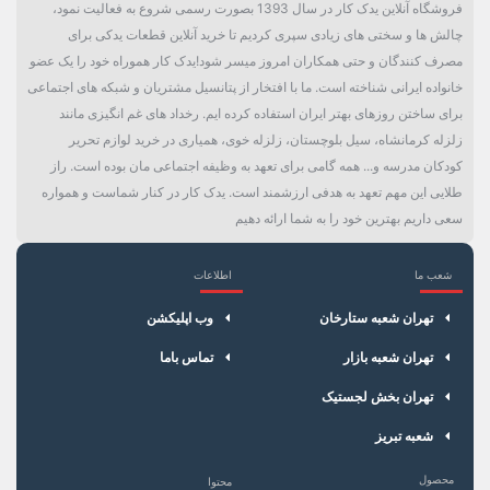
فروشگاه آنلاین یدک کار در سال 1393 بصورت رسمی شروع به فعالیت نمود،
جنس الکترود منفی
پلاتینیوم
چالش ها و سختی های زیادی سپری کردیم تا خرید آنلاین قطعات یدکی برای
مصرف کنندگان و حتی همکاران امروز میسر شود!یدک کار هموراه خود را یک عضو
فاصله بین الکترود
0.8 میلی متر
خانواده ایرانی شناخته است. ما با افتخار از پتانسیل مشتریان و شبکه های اجتماعی
برای ساختن روزهای بهتر ایران استفاده کرده ایم. رخداد های غم انگیزی مانند
شکل الکترود منفی
استاندارد
زلزله کرمانشاه، سیل بلوچستان، زلزله خوی، همیاری در خرید لوازم تحریر
کودکان مدرسه و... همه گامی برای تعهد به وظیفه اجتماعی مان بوده است. راز
کد حرارتی
22
طلایی این مهم تعهد به هدفی ارزشمند است. یدک کار در کنار شماست و همواره
سایز آچار
16
سعی داریم بهترین خود را به شما ارائه دهیم
سایز رزوه
10
شعب ما
اطلاعات
×
سبد خرید
نوع واشر
واشردار
تهران شعبه ستارخان
وب اپلیکشن
ترمینال
پیچی
تهران شعبه بازار
تماس باما
تهران بخش لجستیک
کارکرد
30 هزار کیلومتر
شعبه تبریز
جنس الکترود
ایریدیم - پلاتینیوم
محصول
محتوا