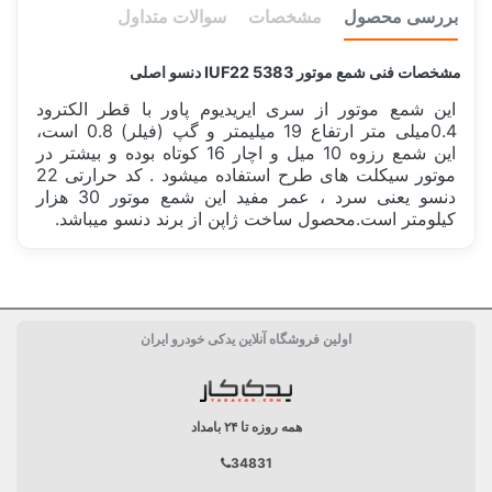
بررسی محصول
مشخصات
سوالات متداول
مشخصات فنی شمع موتور IUF22 5383 دنسو اصلی
این شمع موتور از سری ایریدیوم پاور با قطر الکترود
0.4میلی متر ارتفاع 19 میلیمتر و گپ (فیلر) 0.8 است،
این شمع رزوه 10 میل و اچار 16 کوتاه بوده و بیشتر در
موتور سیکلت های طرح استفاده میشود . کد حرارتی 22
دنسو یعنی سرد ، عمر مفید این شمع موتور 30 هزار
کیلومتر است.محصول ساخت ژاپن از برند دنسو میباشد.
سفارش من کی ارسال میشود؟
ساخت کشور
ژاپن Japan
قیمت شمع موتور 1 عدد یا 1 دست؟
حداقل تعداد خرید شمع موتور
اولین فروشگاه آنلاین یدکی خودرو ایران
اندازه پایه
پایه کوتاه 12.7 میلی متر
جنس الکترود مرکزی
ایریدیم
همه روزه تا ۲۴ بامداد
قطر الکترود مرکزی
0.4 میلی متر
34831
شکل الکترود مرکزی
سوزنی