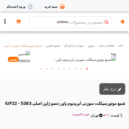
سبد خرید
ورود / ثبت‌نام
جستجو در محصولات
خانه
قطعات یدکی
موتور
سوخت و احتراق
شمع ماشین
شمع موتورسیکلت سوزنی ایریدیوم پاور دنس
جدید
درج نظر
شمع موتورسیکلت سوزنی ایریدیوم پاور دنسو ژاپن اصلی IUF22 - 5383
به روز
فوری ( اکسپرس)
قیمت:
تهران