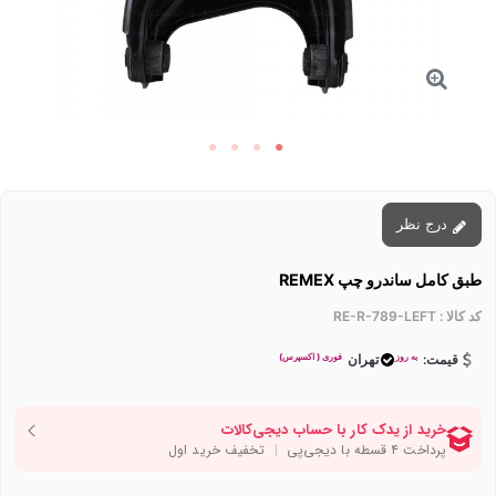
درج نظر
طبق کامل ساندرو چپ REMEX
کد کالا :
RE-R-789-LEFT
به روز
فوری ( اکسپرس)
قیمت:
تهران