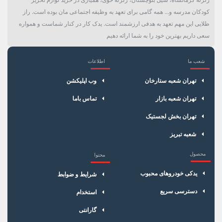
کودکان مدرسه و... همه گامی برای تعهد به وظیفه اجتماعی مان بوده است. راز
طلایی این مهم تعهد به هدفی ارزشمند است. یدک کار در کنار شماست و همواره
سعی داریم بهترین خود را به شما ارائه دهیم
شعب ما
اطلاعات
×
سبد خرید
تهران شعبه ستارخان
وب اپلیکشن
تهران شعبه بازار
تماس باما
تهران بخش لجستیک
شعبه تبریز
محصول
محتوا
یدکی خودروهای محبوب
شرایط و ضوابط
دسترسی سریع
استخدام
گارانتی