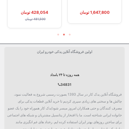
1,647,800 تومان
428,054 تومان
481,500 تومان
اولین فروشگاه آنلاین یدکی خودرو ایران
همه روزه تا ۲۴ بامداد
34831
فروشگاه آنلاین یدک کار در سال 1393 بصورت رسمی شروع به فعالیت نمود،
چالش ها و سختی های زیادی سپری کردیم تا خرید آنلاین قطعات یدکی برای
مصرف کنندگان و حتی همکاران امروز میسر شود!یدک کار هموراه خود را یک عضو
خانواده ایرانی شناخته است. ما با افتخار از پتانسیل مشتریان و شبکه های اجتماعی
برای ساختن روزهای بهتر ایران استفاده کرده ایم. رخداد های غم انگیزی مانند
زلزله کرمانشاه، سیل بلوچستان، زلزله خوی، همیاری در خرید لوازم تحریر