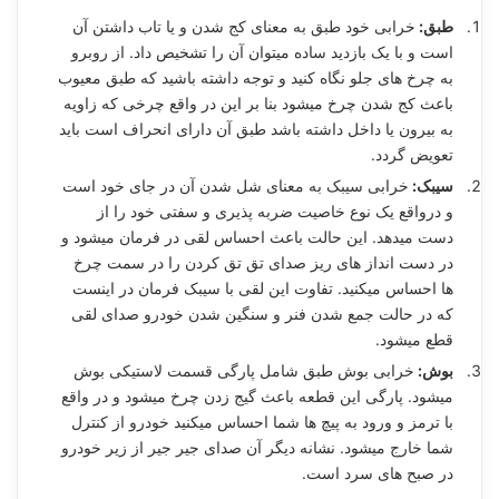
طبق:
خرابی خود طبق به معنای کج شدن و یا تاب داشتن آن
است و با یک بازدید ساده میتوان آن را تشخیص داد. از روبرو
به چرخ های جلو نگاه کنید و توجه داشته باشید که طبق معیوب
باعث کج شدن چرخ میشود بنا بر این در واقع چرخی که زاویه
به بیرون یا داخل داشته باشد طبق آن دارای انحراف است باید
تعویض گردد.
سیبک:
خرابی سیبک به معنای شل شدن آن در جای خود است
و درواقع یک نوع خاصیت ضربه پذیری و سفتی خود را از
دست میدهد. این حالت باعث احساس لقی در فرمان میشود و
در دست انداز های ریز صدای تق تق کردن را در سمت چرخ
ها احساس میکنید. تفاوت این لقی با سیبک فرمان در اینست
که در حالت جمع شدن فنر و سنگین شدن خودرو صدای لقی
قطع میشود.
بوش:
خرابی بوش طبق شامل پارگی قسمت لاستیکی بوش
میشود. پارگی این قطعه باعث گیج زدن چرخ میشود و در واقع
با ترمز و ورود به پیچ ها شما احساس میکنید خودرو از کنترل
شما خارج میشود. نشانه دیگر آن صدای جیر جیر از زیر خودرو
در صبح های سرد است.