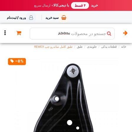
خرید مطمئن از یدک کار
خرید
با دیجی‌کالا
بهترین قیمت ایران
+ ارسال سریع
۴ قسط
سبد خرید
ورود / ثبت‌نام
جستجو در محصولات
خانه
قطعات یدکی
جلوبندی
طبق
طبق کامل ساندرو چپ REMEX
‎−8%