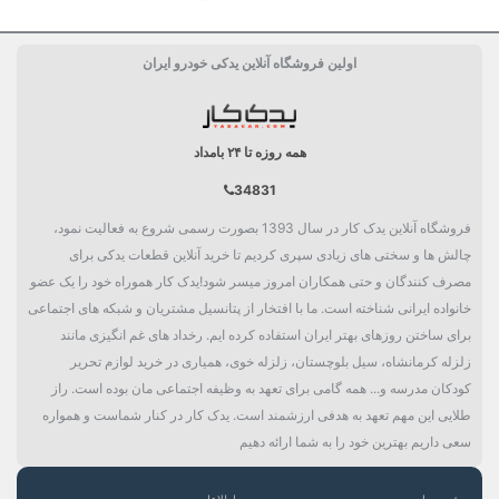
اولین فروشگاه آنلاین یدکی خودرو ایران
همه روزه تا ۲۴ بامداد
34831
فروشگاه آنلاین یدک کار در سال 1393 بصورت رسمی شروع به فعالیت نمود،
چالش ها و سختی های زیادی سپری کردیم تا خرید آنلاین قطعات یدکی برای
مصرف کنندگان و حتی همکاران امروز میسر شود!یدک کار هموراه خود را یک عضو
خانواده ایرانی شناخته است. ما با افتخار از پتانسیل مشتریان و شبکه های اجتماعی
برای ساختن روزهای بهتر ایران استفاده کرده ایم. رخداد های غم انگیزی مانند
زلزله کرمانشاه، سیل بلوچستان، زلزله خوی، همیاری در خرید لوازم تحریر
کودکان مدرسه و... همه گامی برای تعهد به وظیفه اجتماعی مان بوده است. راز
طلایی این مهم تعهد به هدفی ارزشمند است. یدک کار در کنار شماست و همواره
سعی داریم بهترین خود را به شما ارائه دهیم
شعب ما
اطلاعات