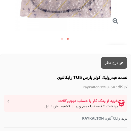
توقف عرضه
درج نظر
تسمه هیدرولیک کولر پارس TU5 رایکالتون
کد کالا :
raykalton 1253-5K
برند:
رایکا آلتون RAYKALTON