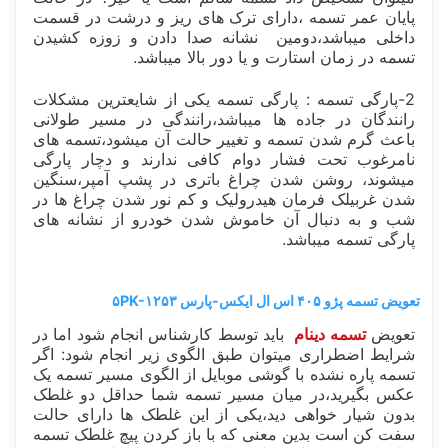
پایان عمر تسمه ،دارای ترک های ریز و درشت در قسمت
داخلی میباشد،دومین نشانه صدا دادن و زوزه کشیدن
تسمه در زمان استارت و یا دور بالا میباشد.
2-پارگی تسمه : پارگی تسمه یکی از شایعترین مشکلات
رانندگان در جاده ها میباشد،رانندگی در مسیر طولانی
باعث گرم شدن تسمه و تغییر حالت آن میشود،تسمه های
نامرغوب تحت فشار دوام کافی ندارند و دچار پارگی
میشوند، روشن شدن چراغ باتری در پشپ آمپر،سنگین
شدن غربیلک فرمان هیدرولیک و کم نور شدن چراغ ها در
شب و به دنبال آن خاموش شدن خودرو از نشانه های
پارگی تسمه میباشد.
تعویض تسمه پژو ۴۰۵ اس ال ایکس-پارس ۵PK-۱۲۵۳
تعویض
تسمه دینام
باید توسط کارشناس انجام شود اما در
شرایط اضطراری میتوان طبق الگوی زیر انجام شود: اگر
تسمه پاره نشده با گوشی موبایل از الگوی مسیر تسمه یک
عکس بگیرید،در میان مسیر تسمه شما حداقل دو غلطک
بدون شیار خواهی دید،یکی از این غلطک ها دارای حالت
سفت کن است بدین معنی که با باز کردن پیچ غلطک تسمه