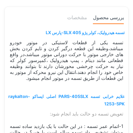
بررسی محصول
مشخصات
تسمه هیدرولیک، کولر پژو 405 SLX-پارس LX
تسمه یکی از قطعات لاستیکی در موتور خودرو
میباشد،وظیفه این قطعه درگیر کردن و تایم کردن بخش
های خارجی موتور با حرکت دورانی موتور میباشد،در واقع
قطعاتی مانند دینام ، پمپ هیدرولیک ،کمپرسور کولر که
نیاز به حرکت چرخشی محورشان دارند تا بتوانند وظیفه
خاص خود را انجام دهند،انتقال این نیرو محرکه از موتور به
این قطعات از طریق تسمه در موتور انجام میشود.
علایم خرابی تسمه PARS-405SLX اصلی ایساکو raykalton-
1253-5PK
تعویض تسمه دو حالت باید انجام شود:
1-اتمام عمر تسمه : در این حالت با یک بازدید ساده تسمه
میتوان تشخیص داد تسمه سالم است یا خیر؟ در حالت