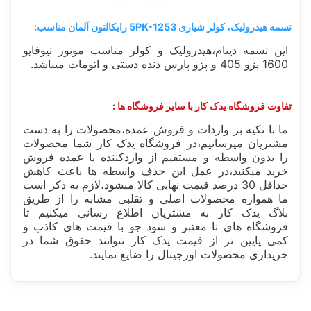
تسمه هیدرولیک، کولر شیاری 5PK-1253 رایکالتون آلمان مناسب:
این تسمه دینام،هیدرولیک و کولر مناسب موتور تیوفایو
1600 پژو 405 و پژو پارس دنده دستی و اتومات میباشد.
تفاوت فروشگاه یدک کار با سایر فروشگاه ها :
ما با تکیه بر واردات و فروش عمده،محصولات را به دست
مشتریان میرسانیم،در فروشگاه یدک کار شما محصولات
را بدون واسطه و مستقیم از واردکننده یا عمده فروش
خرید میکنید،در عمل این حذف واسطه ها باعث کاهش
حداقل 30 درصد قیمت نهایی کالا میشود،لازم به ذکر است
ما همواره محصولات اصلی و تقلبی مشابه را از طریق
بلاگ یدک کار به مشتریان اطلاع رسانی میکنیم تا
فروشگاه های نا معتبر و سود جو با قیمت های کاذب و
کمی پایین تر از قیمت یدک کار نتوانند حقوق شما در
خریداری محصولات اورجینال را ضایع نمایند.
ساخت کشور
آلمان Germany