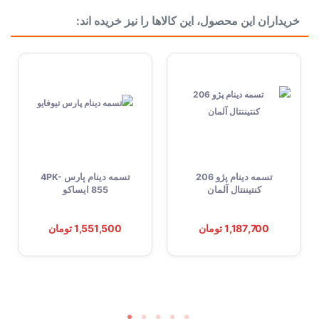
خریداران این محصول، این کالاها را نیز خریده اند:
بسته بندی
جعبه تکی
دسته بندی
تسمه
تسمه دینام پژو 206
تسمه دینام پارس 4PK-
کنتیننتال آلمان
855 ایساکو
1,187,700 تومان
1,551,500 تومان