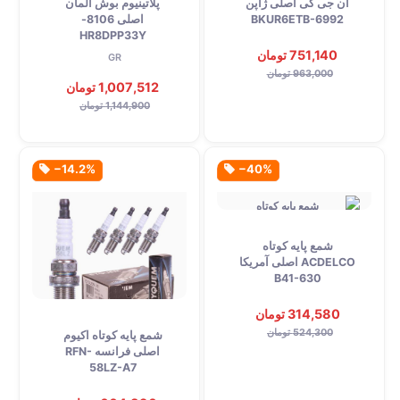
ان جی کی اصلی ژاپن
پلاتینیوم بوش آلمان
BKUR6ETB-6992
اصلی 8106-
HR8DPP33Y
751,140 تومان
GR
963,000 تومان
1,007,512 تومان
1,144,900 تومان
‎−14.2%
‎−40%
شمع پایه کوتاه
ACDELCO اصلی آمریکا
B41-630
314,580 تومان
524,300 تومان
شمع پایه کوتاه اکیوم
اصلی فرانسه RFN-
58LZ-A7