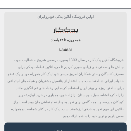
اولین فروشگاه آنلاین یدکی خودرو ایران
همه روزه تا ۲۴ بامداد
34831
فروشگاه آنلاین یدک کار در سال 1393 بصورت رسمی شروع به فعالیت نمود،
چالش ها و سختی های زیادی سپری کردیم تا خرید آنلاین قطعات یدکی برای
مصرف کنندگان و حتی همکاران امروز میسر شود!یدک کار هموراه خود را یک عضو
خانواده ایرانی شناخته است. ما با افتخار از پتانسیل مشتریان و شبکه های اجتماعی
برای ساختن روزهای بهتر ایران استفاده کرده ایم. رخداد های غم انگیزی مانند
زلزله کرمانشاه، سیل بلوچستان، زلزله خوی، همیاری در خرید لوازم تحریر
کودکان مدرسه و... همه گامی برای تعهد به وظیفه اجتماعی مان بوده است. راز
طلایی این مهم تعهد به هدفی ارزشمند است. یدک کار در کنار شماست و همواره
سعی داریم بهترین خود را به شما ارائه دهیم
شعب ما
اطلاعات