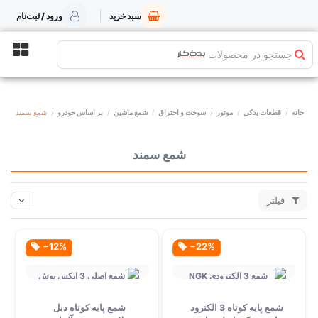
سبد خرید
ورود / ثبت‌نام
جستجو در محصولات
خانه
قطعات یدکی
موتور
سوخت و احتراق
شمع ماشین
بر اساس خودرو
شمع سمند
شمع سمند
فیلتر
‎−12%
‎−22%
شمع پایه کوتاه 3 الکترود
شمع پایه کوتاه دبل