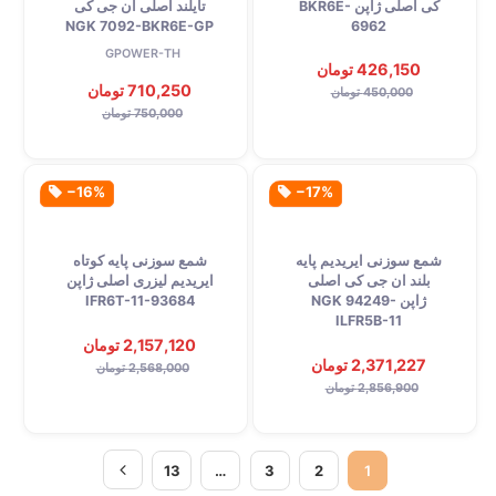
کی اصلی ژاپن BKR6E-
تایلند اصلی ان جی کی
NGK 7092-BKR6E-GP
6962
GPOWER-TH
426,150 تومان
710,250 تومان
450,000 تومان
750,000 تومان
‎−16%
‎−17%
شمع سوزنی ایریدیم پایه
شمع سوزنی پایه کوتاه
بلند ان جی کی اصلی
ایریدیم لیزری اصلی ژاپن
ژاپن NGK 94249-
IFR6T-11-93684
ILFR5B-11
2,157,120 تومان
2,371,227 تومان
2,568,000 تومان
2,856,900 تومان
13
…
3
2
1