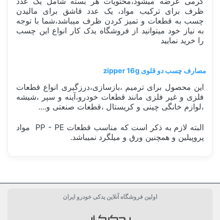
گرمی عرضه میشود،محتویات هر بسته شامل یک عدد
ظرف برای ترکیب مواد، یک عدد قاشق برای مالیدن
چسب به قطعات و تمیز کردن ظرف میباشد،شما با توجه
به نیاز خود میتوانید از فروشگاه یدک کار انواع این چسب
را خرید نمایید
مصارف چسب دو قلوی zipper 16g
این محصول برای ترمیم ،بازسازی،درزگیری انواع قطعات
فلزی و غیر فلزی مانند قطعات خودرو،آینه و سپر ،شیشه
،لوازم خانگی چینی و کریستال ،قطعات صنعتی و....
البته لازم به ذکر است که مناسب قطعات PP - PE مواد
پروپیلین و همچنین ورق و میلگرد نمیباشد.
ساخت کشور
ایران Iran
اولین فروشگاه آنلاین یدکی خودرو ایران
دسته بندی
واشر ساز و چسب