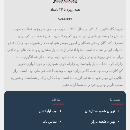
همه روزه تا ۲۴ بامداد
34831
فروشگاه آنلاین یدک کار در سال 1393 بصورت رسمی شروع به فعالیت نمود،
چالش ها و سختی های زیادی سپری کردیم تا خرید آنلاین قطعات یدکی برای
مصرف کنندگان و حتی همکاران امروز میسر شود!یدک کار هموراه خود را یک عضو
خانواده ایرانی شناخته است. ما با افتخار از پتانسیل مشتریان و شبکه های اجتماعی
برای ساختن روزهای بهتر ایران استفاده کرده ایم. رخداد های غم انگیزی مانند
زلزله کرمانشاه، سیل بلوچستان، زلزله خوی، همیاری در خرید لوازم تحریر
کودکان مدرسه و... همه گامی برای تعهد به وظیفه اجتماعی مان بوده است. راز
طلایی این مهم تعهد به هدفی ارزشمند است. یدک کار در کنار شماست و همواره
سعی داریم بهترین خود را به شما ارائه دهیم
شعب ما
اطلاعات
×
سبد خرید
تهران شعبه ستارخان
وب اپلیکشن
تهران شعبه بازار
تماس باما