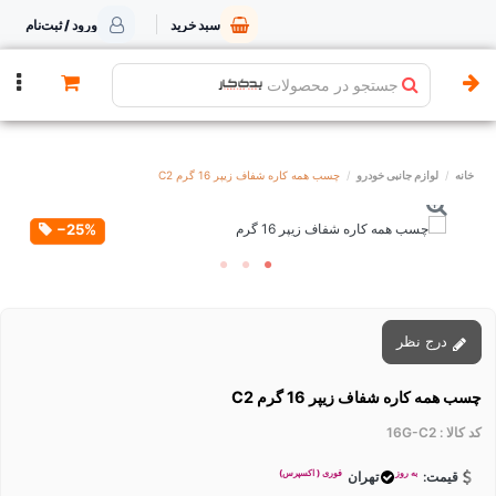
سبد خرید
ورود / ثبت‌نام
جستجو در محصولات
خانه
لوازم جانبی خودرو
چسب همه کاره شفاف زیپر 16 گرم C2
‎−25%
درج نظر
چسب همه کاره شفاف زیپر 16 گرم C2
کد کالا :
16G-C2
به روز
فوری ( اکسپرس)
قیمت:
تهران