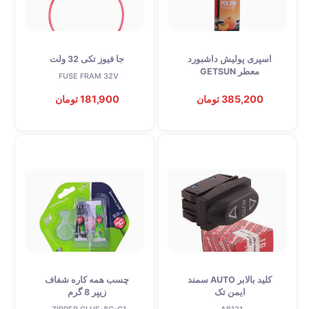
اسپری پولیش داشبورد
جا فیوز تکی 32 ولت
معطر GETSUN
FUSE FRAM 32V
385,200 تومان
181,900 تومان
کلید بالابر AUTO سمند
چسب همه کاره شفاف
ایمن تک
زیپر 8 گرم