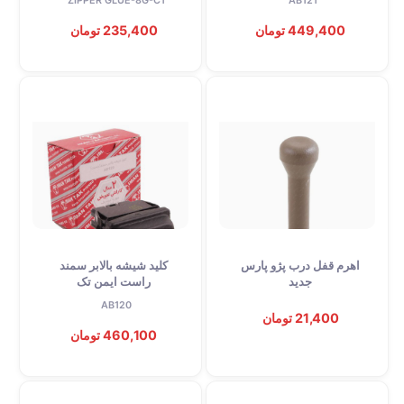
ZIPPER GLUE-8G-C1
AB121
449,400 تومان
235,400 تومان
اهرم قفل درب پژو پارس
کلید شیشه بالابر سمند
جدید
راست ایمن تک
AB120
21,400 تومان
460,100 تومان