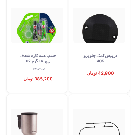
درپوش کمک جلو پژو
چسب همه کاره شفاف
405
زیپر 16 گرم C2
16G-C2
42,800 تومان
385,200 تومان