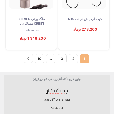
کیت آب پاش شیشه 405
ماگ برقی SILVER
CREST مسافرتی
278,200 تومان
silvercrest
1,348,200 تومان
10
…
3
2
1
اولین فروشگاه آنلاین یدکی خودرو ایران
همه روزه تا ۲۴ بامداد
34831