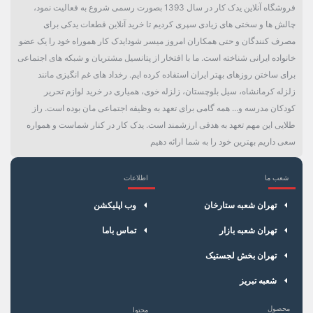
فروشگاه آنلاین یدک کار در سال 1393 بصورت رسمی شروع به فعالیت نمود،
چالش ها و سختی های زیادی سپری کردیم تا خرید آنلاین قطعات یدکی برای
مصرف کنندگان و حتی همکاران امروز میسر شود!یدک کار هموراه خود را یک عضو
خانواده ایرانی شناخته است. ما با افتخار از پتانسیل مشتریان و شبکه های اجتماعی
برای ساختن روزهای بهتر ایران استفاده کرده ایم. رخداد های غم انگیزی مانند
زلزله کرمانشاه، سیل بلوچستان، زلزله خوی، همیاری در خرید لوازم تحریر
کودکان مدرسه و... همه گامی برای تعهد به وظیفه اجتماعی مان بوده است. راز
طلایی این مهم تعهد به هدفی ارزشمند است. یدک کار در کنار شماست و همواره
سعی داریم بهترین خود را به شما ارائه دهیم
شعب ما
اطلاعات
×
سبد خرید
تهران شعبه ستارخان
وب اپلیکشن
تهران شعبه بازار
تماس باما
تهران بخش لجستیک
شعبه تبریز
محصول
محتوا