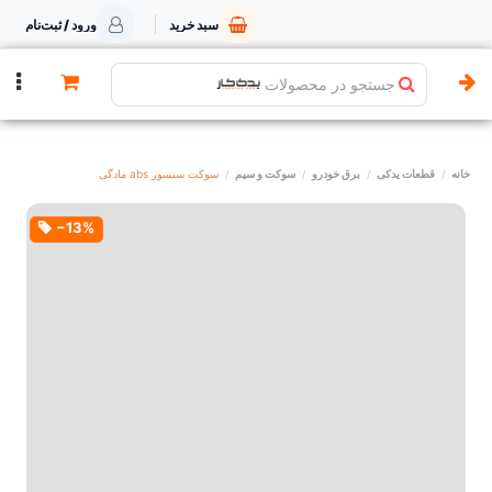
سبد خرید
ورود / ثبت‌نام
جستجو در محصولات
خانه
قطعات یدکی
برق خودرو
سوکت و سیم
سوکت سنسور abs مادگی
‎−13%