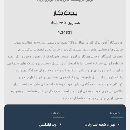
دسته بندی
برق خودرو
همه روزه تا ۲۴ بامداد
34831
فروشگاه آنلاین یدک کار در سال 1393 بصورت رسمی شروع به فعالیت نمود،
چالش ها و سختی های زیادی سپری کردیم تا خرید آنلاین قطعات یدکی برای
مصرف کنندگان و حتی همکاران امروز میسر شود!یدک کار هموراه خود را یک عضو
خانواده ایرانی شناخته است. ما با افتخار از پتانسیل مشتریان و شبکه های اجتماعی
برای ساختن روزهای بهتر ایران استفاده کرده ایم. رخداد های غم انگیزی مانند
زلزله کرمانشاه، سیل بلوچستان، زلزله خوی، همیاری در خرید لوازم تحریر
کودکان مدرسه و... همه گامی برای تعهد به وظیفه اجتماعی مان بوده است. راز
طلایی این مهم تعهد به هدفی ارزشمند است. یدک کار در کنار شماست و همواره
سعی داریم بهترین خود را به شما ارائه دهیم
شعب ما
اطلاعات
×
سبد خرید
تهران شعبه ستارخان
وب اپلیکشن